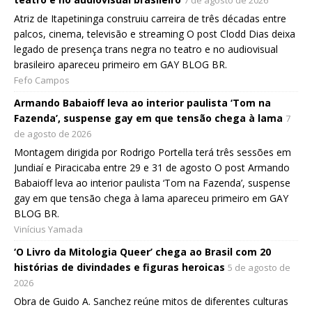
7 de agosto de 2026
Atriz de Itapetininga construiu carreira de três décadas entre
palcos, cinema, televisão e streaming O post Clodd Dias deixa
legado de presença trans negra no teatro e no audiovisual
brasileiro apareceu primeiro em GAY BLOG BR.
Fefo Campos
Armando Babaioff leva ao interior paulista ‘Tom na
Fazenda’, suspense gay em que tensão chega à lama
7
de agosto de 2026
Montagem dirigida por Rodrigo Portella terá três sessões em
Jundiaí e Piracicaba entre 29 e 31 de agosto O post Armando
Babaioff leva ao interior paulista ‘Tom na Fazenda’, suspense
gay em que tensão chega à lama apareceu primeiro em GAY
BLOG BR.
Vinícius Yamada
‘O Livro da Mitologia Queer’ chega ao Brasil com 20
histórias de divindades e figuras heroicas
5 de agosto de
2026
Obra de Guido A. Sanchez reúne mitos de diferentes culturas