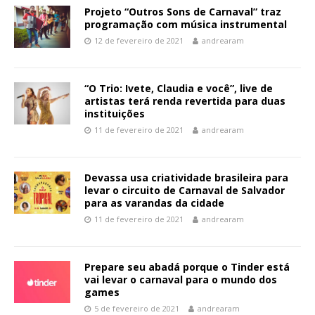
Projeto “Outros Sons de Carnaval” traz
programação com música instrumental
12 de fevereiro de 2021
andrearam
“O Trio: Ivete, Claudia e você”, live de
artistas terá renda revertida para duas
instituições
11 de fevereiro de 2021
andrearam
Devassa usa criatividade brasileira para
levar o circuito de Carnaval de Salvador
para as varandas da cidade
11 de fevereiro de 2021
andrearam
Prepare seu abadá porque o Tinder está
vai levar o carnaval para o mundo dos
games
5 de fevereiro de 2021
andrearam