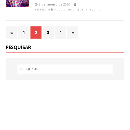
8 de janeiro de 2020
assessoria@blocotomecontademim.com.br
«
1
2
3
4
»
PESQUISAR