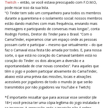
Twitch
– então, se você estava preocupado com F.O.M.O,
pode riscar isso da sua lista.
“O Tinder tem sido um companheiro para todos os membros
durante a quarentena e o isolamento social: nossos membros
estão dando matches com mais frequência, enviando mais
mensagens e participando de conversas mais longas”, conta
Rodrigo Fontes, Diretor do Tinder para o Brasil. “Com o
CarnaTinder, esperamos criar um espaço onde as pessoas
possam curtir e participar – mesmo que virtualmente – do que
faz o Carnaval essa festa tão amada por todes. E, para nossa
sorte, o que está no coração do Carnaval também está no
coração do Tinder: os dois abraçam a diversão e a
espontaneidade de criar novas conexões”. Para aqueles que
têm o jogo e podem participar ativamente do CarnaTinder,
abaixo está uma prévia das missões, locais e ativações
acessíveis por jogadores de todo o mundo (e que serão
transmitidos por não jogadores via YouTube e Twitch):
*É importante ressaltar que para acessar esse servidor (de
18+) você precisa ter uma cópia legítima do jogo instalada e
se inscrever. A aprovação após a inscrição não é online.