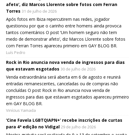
afeto’, diz Marcos Llorente sobre fotos com Ferran
Torres
31 de julho de 2026
Após fotos em Ibiza repercutirem nas redes, jogador
questionou por que o carinho entre homens ainda provoca
tantos comentários O post ‘Um homem seguro não tem
medo de demonstrar afeto’, diz Marcos Llorente sobre fotos
com Ferran Torres apareceu primeiro em GAY BLOG BR.
Luís Pedro
Rock in Rio anuncia nova venda de ingressos para dias
que estavam esgotados
30 de julho de 2026
Venda extraordinária será aberta em 6 de agosto e reunirá
entradas remanescentes, canceladas ou de compras não
concluídas O post Rock in Rio anuncia nova venda de
ingressos para dias que estavam esgotados apareceu primeiro
em GAY BLOG BR.
Vinícius Yamada
‘Cine Favela LGBTQIAPN+’ recebe inscrições de curtas
para 4ª edição no Vidigal
29 de julho de 2026
Mostra gratuita será realizada de 9 a 13 de setembro e aceita