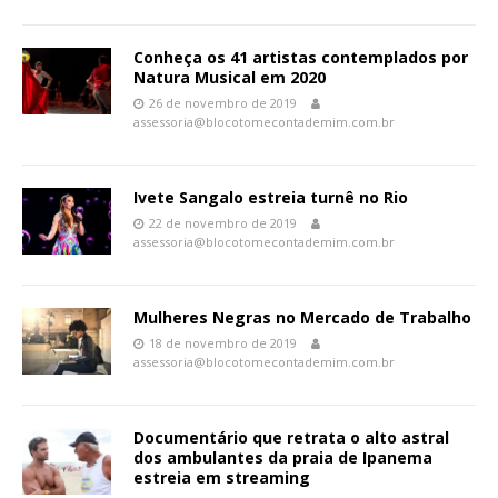
Conheça os 41 artistas contemplados por
Natura Musical em 2020
26 de novembro de 2019
assessoria@blocotomecontademim.com.br
Ivete Sangalo estreia turnê no Rio
22 de novembro de 2019
assessoria@blocotomecontademim.com.br
Mulheres Negras no Mercado de Trabalho
18 de novembro de 2019
assessoria@blocotomecontademim.com.br
Documentário que retrata o alto astral
dos ambulantes da praia de Ipanema
estreia em streaming