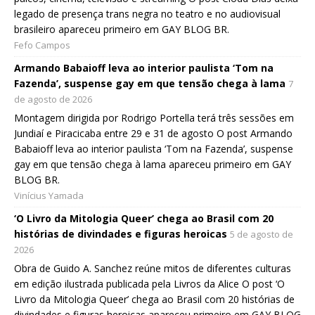
legado de presença trans negra no teatro e no audiovisual
brasileiro apareceu primeiro em GAY BLOG BR.
Fefo Campos
Armando Babaioff leva ao interior paulista ‘Tom na
Fazenda’, suspense gay em que tensão chega à lama
7
de agosto de 2026
Montagem dirigida por Rodrigo Portella terá três sessões em
Jundiaí e Piracicaba entre 29 e 31 de agosto O post Armando
Babaioff leva ao interior paulista ‘Tom na Fazenda’, suspense
gay em que tensão chega à lama apareceu primeiro em GAY
BLOG BR.
Vinícius Yamada
‘O Livro da Mitologia Queer’ chega ao Brasil com 20
histórias de divindades e figuras heroicas
5 de agosto de
2026
Obra de Guido A. Sanchez reúne mitos de diferentes culturas
em edição ilustrada publicada pela Livros da Alice O post ‘O
Livro da Mitologia Queer’ chega ao Brasil com 20 histórias de
divindades e figuras heroicas apareceu primeiro em GAY BLOG