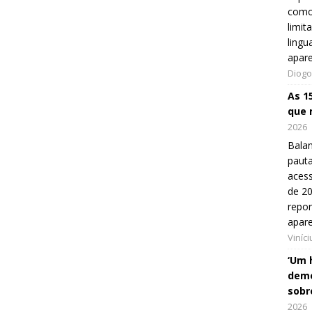
como
limit
lingu
apar
Diogo
As 1
que 
2026
Balan
pauta
aces
de 20
repo
apar
Viníc
‘Um 
demo
sobr
2026