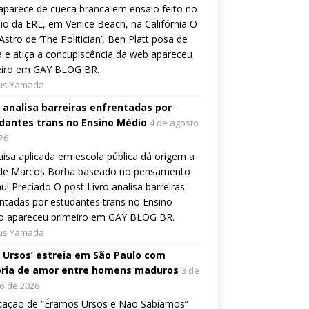
aparece de cueca branca em ensaio feito no
io da ERL, em Venice Beach, na Califórnia O
Astro de ‘The Politician’, Ben Platt posa de
 e atiça a concupiscência da web apareceu
eiro em GAY BLOG BR.
ius Yamada
o analisa barreiras enfrentadas por
dantes trans no Ensino Médio
4 de agosto
26
isa aplicada em escola pública dá origem a
o de Marcos Borba baseado no pensamento
ul Preciado O post Livro analisa barreiras
ntadas por estudantes trans no Ensino
o apareceu primeiro em GAY BLOG BR.
ius Yamada
, Ursos’ estreia em São Paulo com
ória de amor entre homens maduros
3 de
o de 2026
tação de “Éramos Ursos e Não Sabíamos”