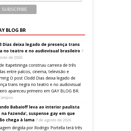
AY BLOG BR
d Dias deixa legado de presença trans
a no teatro e no audiovisual brasileiro
7
osto de 2026
 de Itapetininga construiu carreira de três
as entre palcos, cinema, televisão e
ming O post Clodd Dias deixa legado de
nça trans negra no teatro e no audiovisual
leiro apareceu primeiro em GAY BLOG BR.
 Campos
ndo Babaioff leva ao interior paulista
 na Fazenda’, suspense gay em que
ão chega à lama
7 de agosto de 2026
gem dirigida por Rodrigo Portella terá três