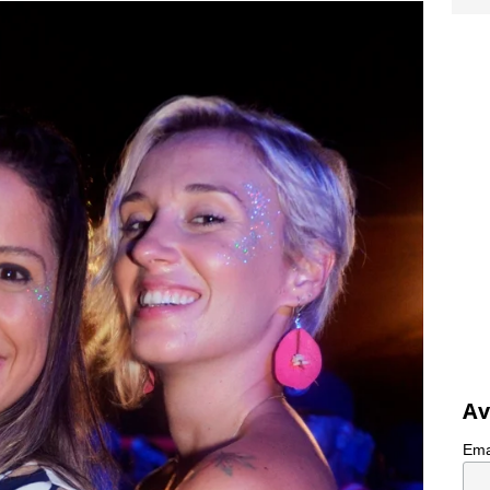
Av
Ema