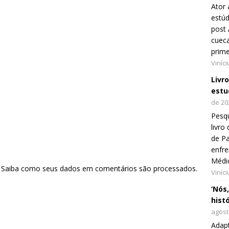
Ator 
estúd
post 
cueca
prim
Viníc
Livr
estu
de 20
Pesqu
livr
de Pa
enfre
Médi
.
Saiba como seus dados em comentários são processados
.
Viníc
‘Nós
hist
agost
Adap