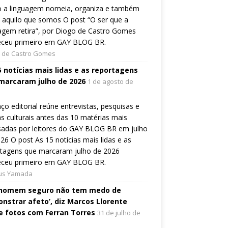
 a linguagem nomeia, organiza e também
a aquilo que somos O post “O ser que a
agem retira”, por Diogo de Castro Gomes
eceu primeiro em GAY BLOG BR.
 de Castro Gomes
5 notícias mais lidas e as reportagens
marcaram julho de 2026
1 de agosto de
ço editorial reúne entrevistas, pesquisas e
s culturais antes das 10 matérias mais
sadas por leitores do GAY BLOG BR em julho
26 O post As 15 notícias mais lidas e as
rtagens que marcaram julho de 2026
eceu primeiro em GAY BLOG BR.
ius Yamada
homem seguro não tem medo de
nstrar afeto’, diz Marcos Llorente
e fotos com Ferran Torres
31 de julho de