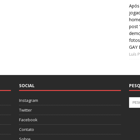
Após 
jogad
home
post
demon
fotos
GAY 
Luís 
SOCIAL
PESQ
Instagram
Twitter
Facebook
Contato
Sobre