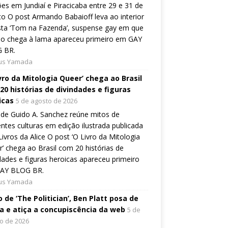
es em Jundiaí e Piracicaba entre 29 e 31 de
o O post Armando Babaioff leva ao interior
sta ‘Tom na Fazenda’, suspense gay em que
ão chega à lama apareceu primeiro em GAY
 BR.
ius Yamada
ivro da Mitologia Queer’ chega ao Brasil
20 histórias de divindades e figuras
icas
5 de agosto de 2026
de Guido A. Sanchez reúne mitos de
entes culturas em edição ilustrada publicada
Livros da Alice O post ‘O Livro da Mitologia
’ chega ao Brasil com 20 histórias de
dades e figuras heroicas apareceu primeiro
AY BLOG BR.
ius Yamada
 de ‘The Politician’, Ben Platt posa de
a e atiça a concupiscência da web
5 de
o de 2026