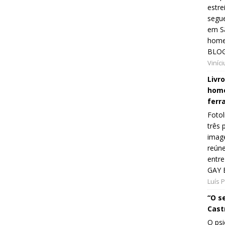
estre
segue
em Sã
home
BLOG
Viníc
Livr
home
ferr
Fotol
três 
image
reún
entre
GAY 
Luís 
“O s
Cast
O psi