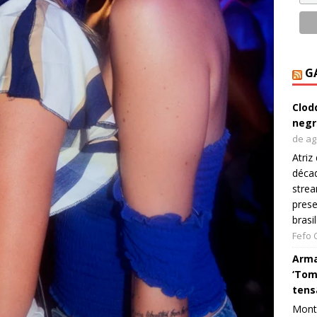
G
Clod
negr
de ag
Atriz
décad
strea
prese
brasi
Fefo
Arma
‘Tom
tens
Monta