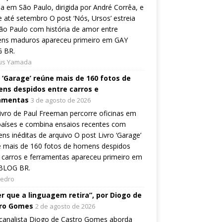
ia em São Paulo, dirigida por André Corrêa, e
 até setembro O post ‘Nós, Ursos’ estreia
o Paulo com história de amor entre
ns maduros apareceu primeiro em GAY
 BR.
ius Yamada
o ‘Garage’ reúne mais de 160 fotos de
ns despidos entre carros e
amentas
3 de agosto de 2026
ivro de Paul Freeman percorre oficinas em
países e combina ensaios recentes com
ns inéditas de arquivo O post Livro ‘Garage’
e mais de 160 fotos de homens despidos
 carros e ferramentas apareceu primeiro em
BLOG BR.
Pedro
er que a linguagem retira”, por Diogo de
ro Gomes
2 de agosto de 2026
canalista Diogo de Castro Gomes aborda