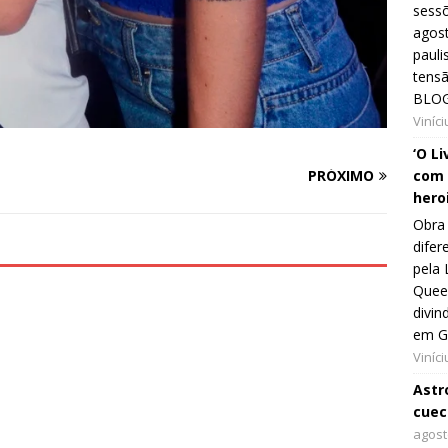
sessõ
agost
pauli
tens
BLOG
Viníc
‘O L
com 
PRÓXIMO
hero
Obra 
difer
pela 
Queer
divin
em G
Viníc
Astro
cuec
agost