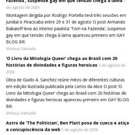
Fazenda’, suspense gay em que tensão chega à lama
7
de agosto de 2026
Montagem dirigida por Rodrigo Portella terá três sessões em
Jundiaí e Piracicaba entre 29 e 31 de agosto O post Armando
Babaioff leva ao interior paulista ‘Tom na Fazenda’, suspense
gay em que tensão chega à lama apareceu primeiro em GAY
BLOG BR.
Vinícius Yamada
‘O Livro da Mitologia Queer’ chega ao Brasil com 20
histórias de divindades e figuras heroicas
5 de agosto de
2026
Obra de Guido A. Sanchez reúne mitos de diferentes culturas
em edição ilustrada publicada pela Livros da Alice O post ‘O
Livro da Mitologia Queer’ chega ao Brasil com 20 histórias de
divindades e figuras heroicas apareceu primeiro em GAY BLOG
BR.
Vinícius Yamada
Astro de ‘The Politician’, Ben Platt posa de cueca e atiça
a concupiscência da web
5 de agosto de 2026