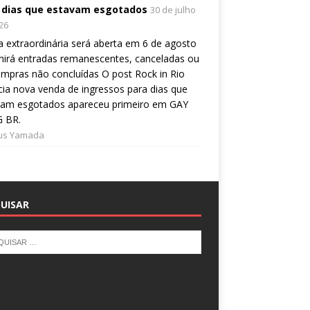
 dias que estavam esgotados
30 de julho
26
 extraordinária será aberta em 6 de agosto
nirá entradas remanescentes, canceladas ou
mpras não concluídas O post Rock in Rio
ia nova venda de ingressos para dias que
vam esgotados apareceu primeiro em GAY
 BR.
ius Yamada
UISAR