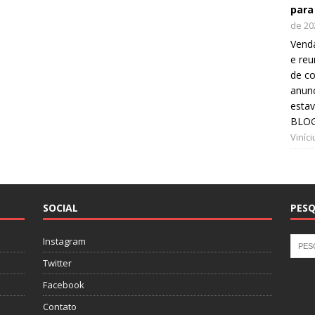
para
de 20
Venda
e reu
de co
anunc
esta
BLOG
Viníc
SOCIAL
PESQ
Instagram
Twitter
Facebook
Contato