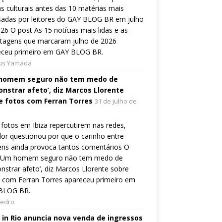
s culturais antes das 10 matérias mais
sadas por leitores do GAY BLOG BR em julho
26 O post As 15 notícias mais lidas e as
rtagens que marcaram julho de 2026
eceu primeiro em GAY BLOG BR.
ius Yamada
homem seguro não tem medo de
nstrar afeto’, diz Marcos Llorente
e fotos com Ferran Torres
31 de julho de
fotos em Ibiza repercutirem nas redes,
or questionou por que o carinho entre
ns ainda provoca tantos comentários O
 ‘Um homem seguro não tem medo de
strar afeto’, diz Marcos Llorente sobre
 com Ferran Torres apareceu primeiro em
BLOG BR.
Pedro
 in Rio anuncia nova venda de ingressos