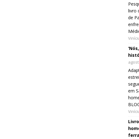
Pesqu
livr
de Pa
enfre
Médi
Viníc
‘Nós
hist
agost
Adap
estre
segue
em Sã
home
BLOG
Viníc
Livr
home
ferr