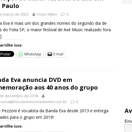
 Paulo
e março de 2022
Victor Miller
0
a Eva é mais um dos grandes nomes do segundo dia de
 do Folia SP, o maior festival de Axé Music realizado fora
]
rtilhe isso:
WhatsApp
E-mail
da Eva anuncia DVD em
emoração aos 40 anos do grupo
 de dezembro de 2018
soria@blocotomecontademim.com.br
0
Av
e Pezzoni é vocalista da Banda Eva desde 2013 e entrega
ades para o grupo em 2019!
Ema
rtilhe isso: