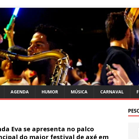
AGENDA
HUMOR
MÚSICA
CARNAVAL
PES
da Eva se apresenta no palco
ncipal do maior festival de axé em