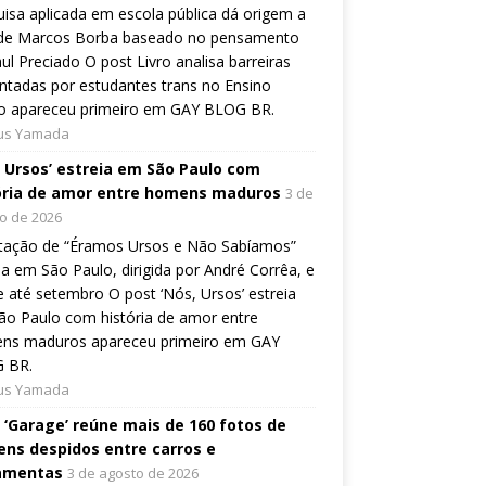
isa aplicada em escola pública dá origem a
o de Marcos Borba baseado no pensamento
ul Preciado O post Livro analisa barreiras
ntadas por estudantes trans no Ensino
o apareceu primeiro em GAY BLOG BR.
ius Yamada
, Ursos’ estreia em São Paulo com
ória de amor entre homens maduros
3 de
o de 2026
tação de “Éramos Ursos e Não Sabíamos”
ia em São Paulo, dirigida por André Corrêa, e
 até setembro O post ‘Nós, Ursos’ estreia
o Paulo com história de amor entre
ns maduros apareceu primeiro em GAY
 BR.
ius Yamada
o ‘Garage’ reúne mais de 160 fotos de
ns despidos entre carros e
amentas
3 de agosto de 2026