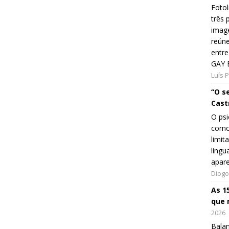
Fotol
três 
image
reún
entre
GAY 
Luís 
“O s
Cast
O psi
como
limit
lingu
apar
Diogo
As 1
que 
2026
Balan