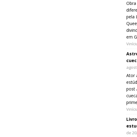
Obra 
difer
pela 
Queer
divin
em G
Viníc
Astro
cuec
agost
Ator 
estúd
post 
cueca
prim
Viníc
Livr
estu
de 20