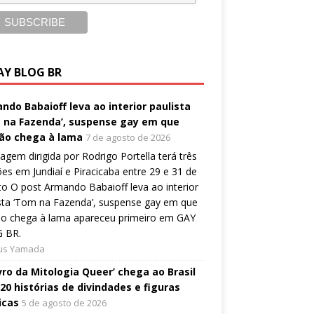
AY BLOG BR
ndo Babaioff leva ao interior paulista
 na Fazenda’, suspense gay em que
ão chega à lama
7 de agosto de 2026
gem dirigida por Rodrigo Portella terá três
es em Jundiaí e Piracicaba entre 29 e 31 de
o O post Armando Babaioff leva ao interior
sta ‘Tom na Fazenda’, suspense gay em que
ão chega à lama apareceu primeiro em GAY
 BR.
ius Yamada
ivro da Mitologia Queer’ chega ao Brasil
20 histórias de divindades e figuras
icas
5 de agosto de 2026