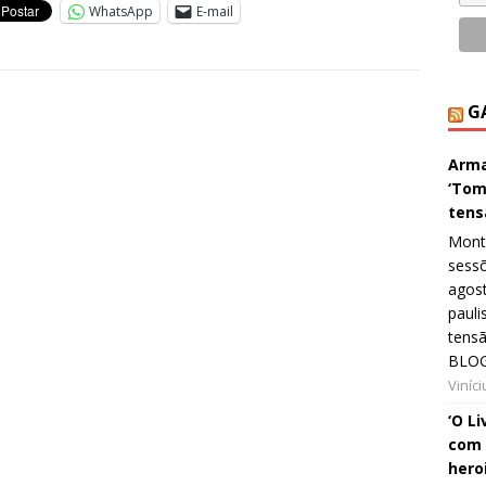
WhatsApp
E-mail
G
Arma
‘Tom
tens
Monta
sessõ
agost
pauli
tens
BLOG
Viníc
‘O L
com 
hero