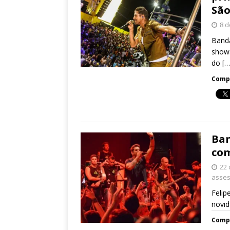
São
8 d
Band
shows
do
[…
Compa
Ban
com
22
asses
Felip
novid
Compa