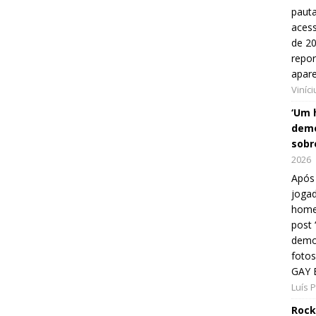
pauta
aces
de 20
repo
apar
Viníc
‘Um 
demo
sobr
2026
Após 
jogad
home
post
demon
fotos
GAY 
Luís 
Rock