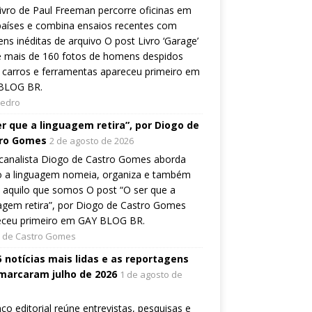
ivro de Paul Freeman percorre oficinas em
países e combina ensaios recentes com
ns inéditas de arquivo O post Livro ‘Garage’
e mais de 160 fotos de homens despidos
 carros e ferramentas apareceu primeiro em
BLOG BR.
Pedro
er que a linguagem retira”, por Diogo de
ro Gomes
2 de agosto de 2026
canalista Diogo de Castro Gomes aborda
 a linguagem nomeia, organiza e também
a aquilo que somos O post “O ser que a
agem retira”, por Diogo de Castro Gomes
eceu primeiro em GAY BLOG BR.
 de Castro Gomes
5 notícias mais lidas e as reportagens
marcaram julho de 2026
1 de agosto de
ço editorial reúne entrevistas, pesquisas e