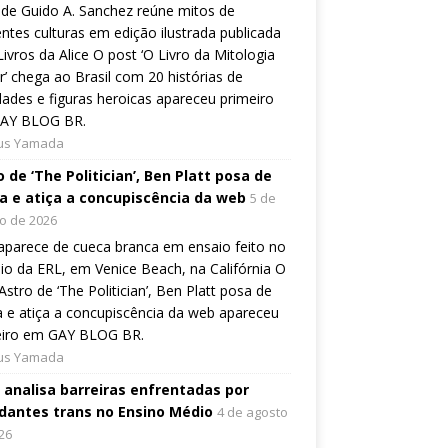
de Guido A. Sanchez reúne mitos de
entes culturas em edição ilustrada publicada
Livros da Alice O post ‘O Livro da Mitologia
’ chega ao Brasil com 20 histórias de
dades e figuras heroicas apareceu primeiro
AY BLOG BR.
ius Yamada
 de ‘The Politician’, Ben Platt posa de
a e atiça a concupiscência da web
5 de
o de 2026
aparece de cueca branca em ensaio feito no
io da ERL, em Venice Beach, na Califórnia O
Astro de ‘The Politician’, Ben Platt posa de
 e atiça a concupiscência da web apareceu
eiro em GAY BLOG BR.
ius Yamada
o analisa barreiras enfrentadas por
dantes trans no Ensino Médio
4 de agosto
26