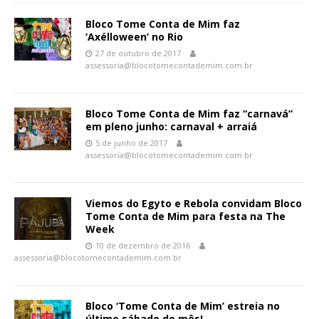
Bloco Tome Conta de Mim faz
‘Axélloween’ no Rio
27 de outubro de 2017
assessoria@blocotomecontademim.com.br
Bloco Tome Conta de Mim faz “carnavá”
em pleno junho: carnaval + arraiá
5 de junho de 2017
assessoria@blocotomecontademim.com.br
Viemos do Egyto e Rebola convidam Bloco
Tome Conta de Mim para festa na The
Week
10 de dezembro de 2016
assessoria@blocotomecontademim.com.br
Bloco ‘Tome Conta de Mim’ estreia no
último sábado do mês!