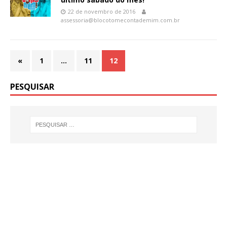
22 de novembro de 2016
assessoria@blocotomecontademim.com.br
«
1
…
11
12
PESQUISAR