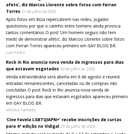
afeto’, diz Marcos Llorente sobre fotos com Ferran
Torres
31 de julho de 2026
Após fotos em Ibiza repercutirem nas redes, jogador
questionou por que o carinho entre homens ainda provoca
tantos comentários O post ‘Um homem seguro não tem
medo de demonstrar afeto’, diz Marcos Llorente sobre fotos
com Ferran Torres apareceu primeiro em GAY BLOG BR.
Luís Pedro
Rock in Rio anuncia nova venda de ingressos para dias
que estavam esgotados
30 de julho de 2026
Venda extraordinária será aberta em 6 de agosto e reunirá
entradas remanescentes, canceladas ou de compras não
concluídas O post Rock in Rio anuncia nova venda de
ingressos para dias que estavam esgotados apareceu primeiro
em GAY BLOG BR.
Vinícius Yamada
‘Cine Favela LGBTQIAPN+’ recebe inscrições de curtas
para 4ª edição no Vidigal
29 de julho de 2026