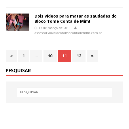
Dois vídeos para matar as saudades do
Bloco Tome Conta de Mim!
17 de março de 2018
assessoria@blocotomecontademim.com.br
«
1
…
10
11
12
»
PESQUISAR