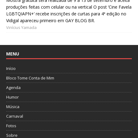
Mostra gratuita será realizada de 9 a 13 de setembro e aceita
produções feitas com celular ou na vertical O post ‘Cine Favela
LGBTQIAPN+’ recebe inscrições de curtas para 4ª edição no
Vidigal apareceu primeiro em GAY BLOG BR.
Vinícius Yamada
MENU
Início
Bloco Tome Conta de Mim
Agenda
Humor
Música
Carnaval
Fotos
Sobre