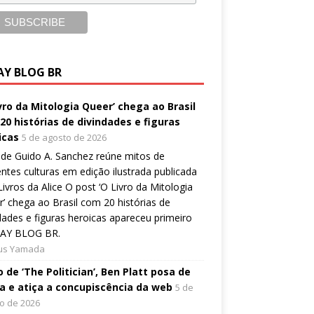
AY BLOG BR
ivro da Mitologia Queer’ chega ao Brasil
20 histórias de divindades e figuras
icas
5 de agosto de 2026
de Guido A. Sanchez reúne mitos de
entes culturas em edição ilustrada publicada
Livros da Alice O post ‘O Livro da Mitologia
’ chega ao Brasil com 20 histórias de
dades e figuras heroicas apareceu primeiro
AY BLOG BR.
ius Yamada
 de ‘The Politician’, Ben Platt posa de
a e atiça a concupiscência da web
5 de
o de 2026