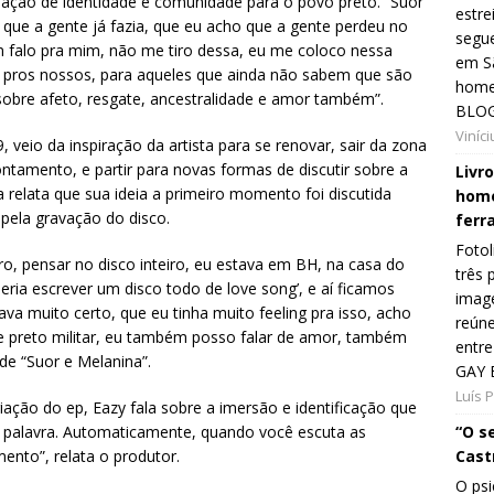
criação de identidade e comunidade para o povo preto. “Suor
estre
 que a gente já fazia, que eu acho que a gente perdeu no
segue
 falo pra mim, não me tiro dessa, eu me coloco nessa
em Sã
 pros nossos, para aqueles que ainda não sabem que são
home
sobre afeto, resgate, ancestralidade e amor também”.
BLOG
Viníc
, veio da inspiração da artista para se renovar, sair da zona
ntamento, e partir para novas formas de discutir sobre a
Livr
 relata que sua ideia a primeiro momento foi discutida
home
pela gravação do disco.
ferr
Fotol
ro, pensar no disco inteiro, eu estava em BH, na casa do
três 
ueria escrever um disco todo de love song’, e aí ficamos
image
ava muito certo, que eu tinha muito feeling pra isso, acho
reún
 de preto militar, eu também posso falar de amor, também
entre
 de “Suor e Melanina”.
GAY 
Luís 
ção do ep, Eazy fala sobre a imersão e identificação que
 a palavra. Automaticamente, quando você escuta as
“O s
nto”, relata o produtor.
Cast
O psi