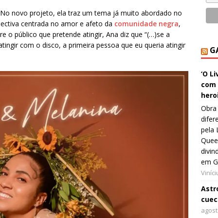
 No novo projeto, ela traz um tema já muito abordado no
ectiva centrada no amor e afeto da
comunidade negra
,
e o público que pretende atingir, Ana diz que “(…)se a
tingir com o disco, a primeira pessoa que eu queria atingir
G
‘O L
com 
hero
Obra 
difer
pela 
Queer
divin
em G
Viníc
Astro
cuec
agost