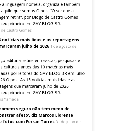
 a linguagem nomeia, organiza e também
a aquilo que somos O post “O ser que a
agem retira”, por Diogo de Castro Gomes
eceu primeiro em GAY BLOG BR.
 de Castro Gomes
5 notícias mais lidas e as reportagens
marcaram julho de 2026
1 de agosto de
ço editorial reúne entrevistas, pesquisas e
s culturais antes das 10 matérias mais
sadas por leitores do GAY BLOG BR em julho
26 O post As 15 notícias mais lidas e as
rtagens que marcaram julho de 2026
eceu primeiro em GAY BLOG BR.
ius Yamada
homem seguro não tem medo de
nstrar afeto’, diz Marcos Llorente
e fotos com Ferran Torres
31 de julho de