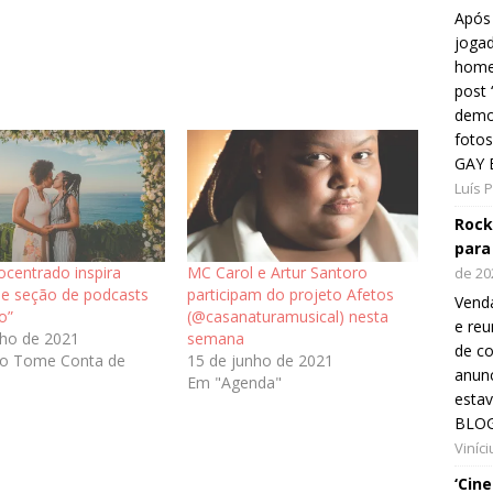
Após 
jogad
home
post
demon
fotos
GAY 
Luís 
Rock
para
ocentrado inspira
MC Carol e Artur Santoro
de 20
 e seção de podcasts
participam do projeto Afetos
Venda
o”
(@casanaturamusical) nesta
e reu
nho de 2021
semana
de co
co Tome Conta de
15 de junho de 2021
anunc
Em "Agenda"
esta
BLOG
Viníc
‘Cin