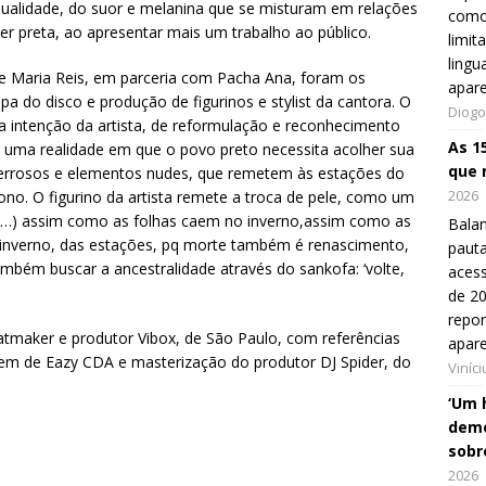
dualidade, do suor e melanina que se misturam em relações
como
her preta, ao apresentar mais um trabalho ao público.
limit
lingu
 e Maria Reis, em parceria com Pacha Ana, foram os
apar
pa do disco e produção de figurinos e stylist da cantora. O
Diogo
 a intenção da artista, de reformulação e reconhecimento
As 1
 uma realidade em que o povo preto necessita acolher sua
que 
 terrosos e elementos nudes, que remetem às estações do
2026
ono. O figurino da artista remete a troca de pele, como um
“(…) assim como as folhas caem no inverno,assim como as
Balan
 inverno, das estações, pq morte também é renascimento,
pauta
mbém buscar a ancestralidade através do sankofa: ‘volte,
aces
de 20
repo
atmaker e produtor Vibox, de São Paulo, com referências
apar
em de Eazy CDA e masterização do produtor DJ Spider, do
Viníc
‘Um 
demo
sobr
2026