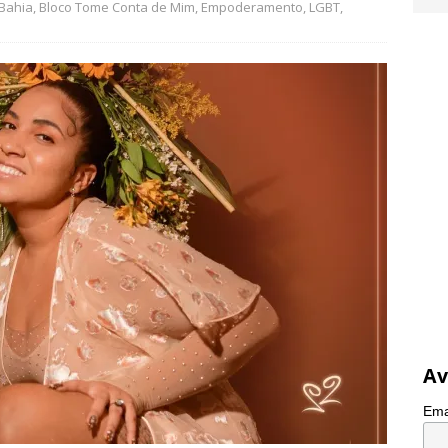
Bahia
,
Bloco Tome Conta de Mim
,
Empoderamento
,
LGBT
,
Av
Ema