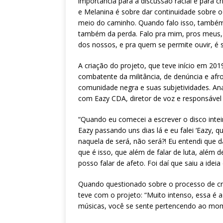
importância para a discussão racial e para 
e Melanina é sobre dar continuidade sobre o
meio do caminho. Quando falo isso, também
também da perda. Falo pra mim, pros meus,
dos nossos, e pra quem se permite ouvir, é 
A criação do projeto, que teve início em 2019
combatente da militância, de denúncia e afro
comunidade negra e suas subjetividades. Ana
com Eazy CDA, diretor de voz e responsável 
“Quando eu comecei a escrever o disco intei
Eazy passando uns dias lá e eu falei ‘Eazy, q
naquela de será, não será?! Eu entendi que d
que é isso, que além de falar de luta, além
posso falar de afeto. Foi daí que saiu a ideia
Quando questionado sobre o processo de cria
teve com o projeto: “Muito intenso, essa é
músicas, você se sente pertencendo ao mome