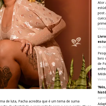
Ator 
estúd
post 
cueca
prim
Viníc
Livr
estu
de 20
Pesqu
livr
de Pa
enfre
Médi
Viníc
‘Nós
hist
agost
ma de luta, Pacha acredita que é um tema de suma
Adap