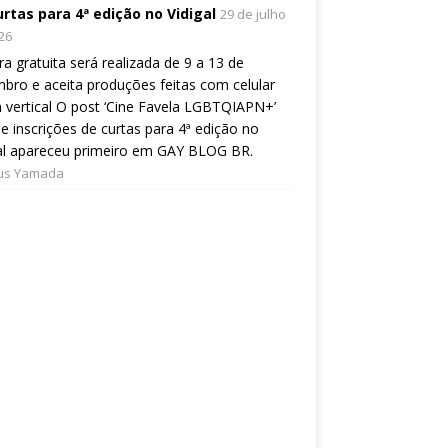
urtas para 4ª edição no Vidigal
29 de julho
26
a gratuita será realizada de 9 a 13 de
bro e aceita produções feitas com celular
 vertical O post ‘Cine Favela LGBTQIAPN+’
e inscrições de curtas para 4ª edição no
al apareceu primeiro em GAY BLOG BR.
ius Yamada