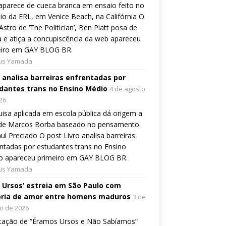
aparece de cueca branca em ensaio feito no
io da ERL, em Venice Beach, na Califórnia O
Astro de ‘The Politician’, Ben Platt posa de
 e atiça a concupiscência da web apareceu
eiro em GAY BLOG BR.
ius Yamada
o analisa barreiras enfrentadas por
dantes trans no Ensino Médio
4 de agosto
26
isa aplicada em escola pública dá origem a
o de Marcos Borba baseado no pensamento
ul Preciado O post Livro analisa barreiras
ntadas por estudantes trans no Ensino
o apareceu primeiro em GAY BLOG BR.
ius Yamada
, Ursos’ estreia em São Paulo com
ória de amor entre homens maduros
3 de
o de 2026
tação de “Éramos Ursos e Não Sabíamos”