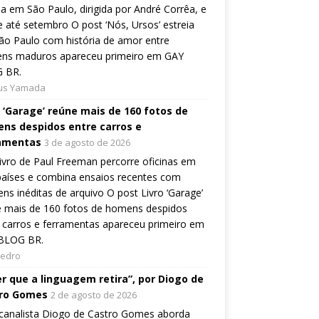
ia em São Paulo, dirigida por André Corrêa, e
 até setembro O post ‘Nós, Ursos’ estreia
o Paulo com história de amor entre
ns maduros apareceu primeiro em GAY
 BR.
ius Yamada
o ‘Garage’ reúne mais de 160 fotos de
ns despidos entre carros e
amentas
3 de agosto de 2026
ivro de Paul Freeman percorre oficinas em
países e combina ensaios recentes com
ns inéditas de arquivo O post Livro ‘Garage’
e mais de 160 fotos de homens despidos
 carros e ferramentas apareceu primeiro em
BLOG BR.
Pedro
er que a linguagem retira”, por Diogo de
ro Gomes
2 de agosto de 2026
canalista Diogo de Castro Gomes aborda