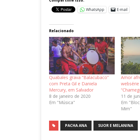
Compartilhe isso:
WhatsApp
E-mail
Relacionado
Quabales grava “Balacubaco”
Amor afr
com Preta Gil e Daniela
websérie
Mercury, em Salvador
“Chameg
8 de janeiro de 2020
11 de ju
Em "Música"
Em "Blo
Mim"
PACHA ANA
SUOR E MELANINA