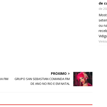
de c
de 20
Mostr
setem
ou na
receb
Vidig
Viníc
PRÓXIMO
A FIM
GRUPO SAN SEBASTIAN COMANDA FIM
DE ANO NO RIO E EM NATAL