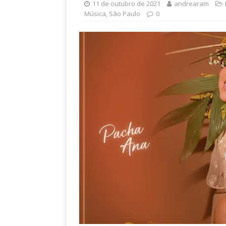
11 de outubro de 2021
andrearam
Música
,
São Paulo
0