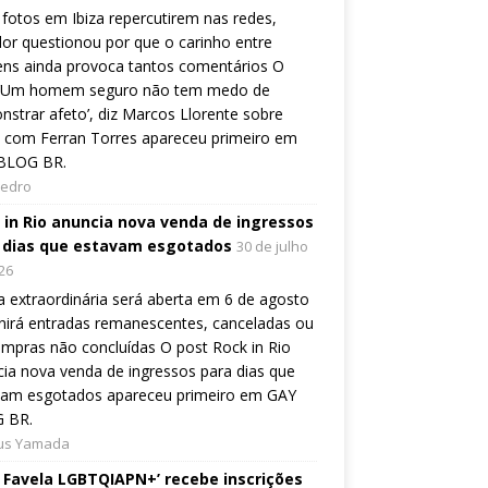
fotos em Ibiza repercutirem nas redes,
or questionou por que o carinho entre
ns ainda provoca tantos comentários O
 ‘Um homem seguro não tem medo de
strar afeto’, diz Marcos Llorente sobre
 com Ferran Torres apareceu primeiro em
BLOG BR.
Pedro
 in Rio anuncia nova venda de ingressos
 dias que estavam esgotados
30 de julho
26
 extraordinária será aberta em 6 de agosto
nirá entradas remanescentes, canceladas ou
mpras não concluídas O post Rock in Rio
ia nova venda de ingressos para dias que
vam esgotados apareceu primeiro em GAY
 BR.
ius Yamada
e Favela LGBTQIAPN+’ recebe inscrições