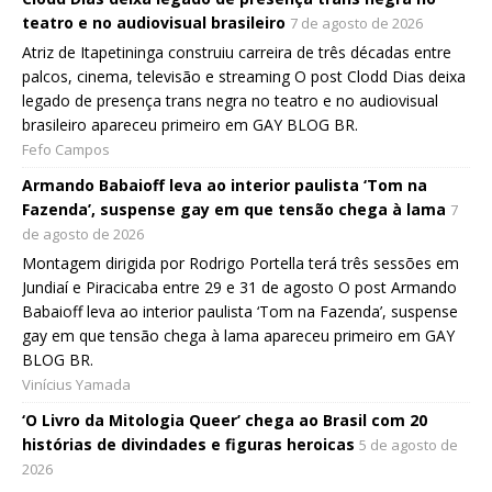
teatro e no audiovisual brasileiro
7 de agosto de 2026
Atriz de Itapetininga construiu carreira de três décadas entre
palcos, cinema, televisão e streaming O post Clodd Dias deixa
legado de presença trans negra no teatro e no audiovisual
brasileiro apareceu primeiro em GAY BLOG BR.
Fefo Campos
Armando Babaioff leva ao interior paulista ‘Tom na
Fazenda’, suspense gay em que tensão chega à lama
7
de agosto de 2026
Montagem dirigida por Rodrigo Portella terá três sessões em
Jundiaí e Piracicaba entre 29 e 31 de agosto O post Armando
Babaioff leva ao interior paulista ‘Tom na Fazenda’, suspense
gay em que tensão chega à lama apareceu primeiro em GAY
BLOG BR.
Vinícius Yamada
‘O Livro da Mitologia Queer’ chega ao Brasil com 20
histórias de divindades e figuras heroicas
5 de agosto de
2026