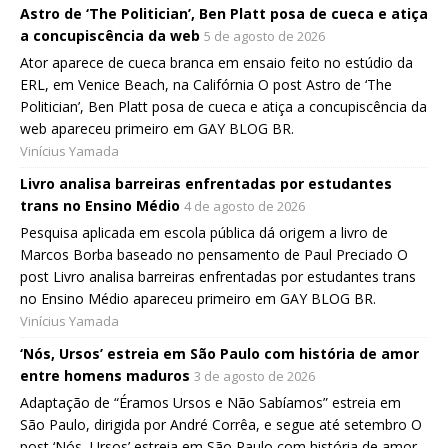
Astro de ‘The Politician’, Ben Platt posa de cueca e atiça
a concupiscência da web
5 de agosto de 2026
Ator aparece de cueca branca em ensaio feito no estúdio da
ERL, em Venice Beach, na Califórnia O post Astro de ‘The
Politician’, Ben Platt posa de cueca e atiça a concupiscência da
web apareceu primeiro em GAY BLOG BR.
Vinícius Yamada
Livro analisa barreiras enfrentadas por estudantes
trans no Ensino Médio
4 de agosto de 2026
Pesquisa aplicada em escola pública dá origem a livro de
Marcos Borba baseado no pensamento de Paul Preciado O
post Livro analisa barreiras enfrentadas por estudantes trans
no Ensino Médio apareceu primeiro em GAY BLOG BR.
Vinícius Yamada
‘Nós, Ursos’ estreia em São Paulo com história de amor
entre homens maduros
3 de agosto de 2026
Adaptação de “Éramos Ursos e Não Sabíamos” estreia em
São Paulo, dirigida por André Corrêa, e segue até setembro O
post ‘Nós, Ursos’ estreia em São Paulo com história de amor