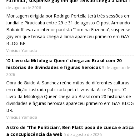
Fazenda’, suspense gay em que tensão chega à lama
7
de agosto de 2026
Montagem dirigida por Rodrigo Portella terá três sessões em
Jundiaí e Piracicaba entre 29 e 31 de agosto O post Armando
Babaioff leva ao interior paulista ‘Tom na Fazenda’, suspense
gay em que tensão chega à lama apareceu primeiro em GAY
BLOG BR.
Vinícius Yamada
‘O Livro da Mitologia Queer’ chega ao Brasil com 20
histórias de divindades e figuras heroicas
5 de agosto de
2026
Obra de Guido A. Sanchez reúne mitos de diferentes culturas
em edição ilustrada publicada pela Livros da Alice O post ‘O
Livro da Mitologia Queer’ chega ao Brasil com 20 histórias de
divindades e figuras heroicas apareceu primeiro em GAY BLOG
BR.
Vinícius Yamada
Astro de ‘The Politician’, Ben Platt posa de cueca e atiça
a concupiscência da web
5 de agosto de 2026