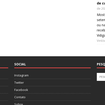
de c
de 20
Mostr
setem
ou na
receb
Vidig
Viníc
SOCIAL
PESQ
Instagram
Twitter
Facebook
Contato
Sobre