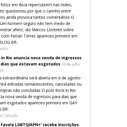
fotos em Ibiza repercutirem nas redes,
or questionou por que o carinho entre
ns ainda provoca tantos comentários O
 ‘Um homem seguro não tem medo de
strar afeto’, diz Marcos Llorente sobre
 com Ferran Torres apareceu primeiro em
BLOG BR.
Pedro
 in Rio anuncia nova venda de ingressos
 dias que estavam esgotados
30 de julho
26
 extraordinária será aberta em 6 de agosto
nirá entradas remanescentes, canceladas ou
mpras não concluídas O post Rock in Rio
ia nova venda de ingressos para dias que
vam esgotados apareceu primeiro em GAY
 BR.
ius Yamada
e Favela LGBTQIAPN+’ recebe inscrições