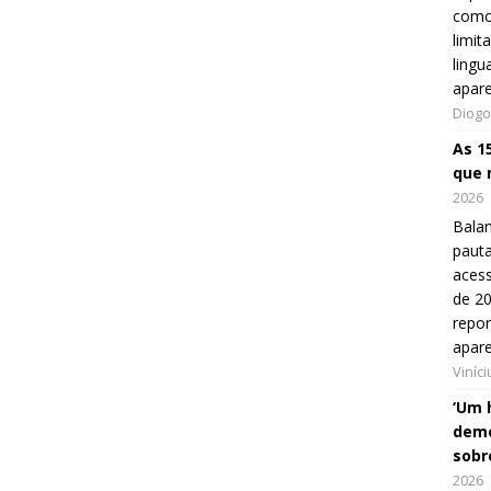
como
limit
lingu
apar
Diogo
As 1
que 
2026
Balan
pauta
aces
de 20
repo
apar
Viníc
‘Um 
demo
sobr
2026