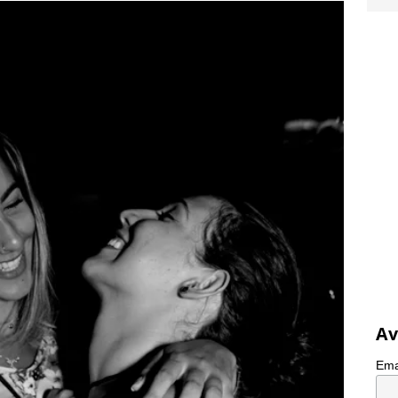
Av
Ema