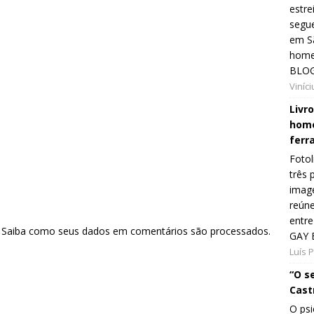
estre
segue
em Sã
home
BLOG
Viníc
Livr
home
ferr
Fotol
três 
image
reún
entre
.
Saiba como seus dados em comentários são processados
.
GAY 
Luís 
“O s
Cast
O psi