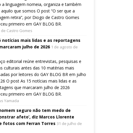
 a linguagem nomeia, organiza e também
a aquilo que somos O post “O ser que a
agem retira”, por Diogo de Castro Gomes
eceu primeiro em GAY BLOG BR.
 de Castro Gomes
5 notícias mais lidas e as reportagens
marcaram julho de 2026
1 de agosto de
ço editorial reúne entrevistas, pesquisas e
s culturais antes das 10 matérias mais
sadas por leitores do GAY BLOG BR em julho
26 O post As 15 notícias mais lidas e as
rtagens que marcaram julho de 2026
eceu primeiro em GAY BLOG BR.
ius Yamada
homem seguro não tem medo de
nstrar afeto’, diz Marcos Llorente
e fotos com Ferran Torres
31 de julho de