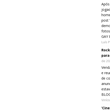
Após 
jogad
home
post
demon
fotos
GAY 
Luís 
Rock
para
de 20
Venda
e reu
de co
anunc
esta
BLOG
Viníc
‘Cin