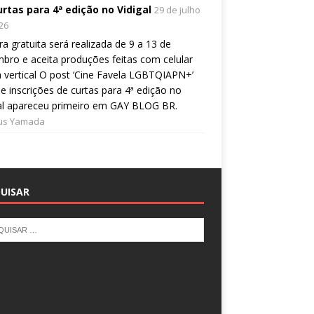
urtas para 4ª edição no Vidigal
29 de julho
26
a gratuita será realizada de 9 a 13 de
bro e aceita produções feitas com celular
 vertical O post ‘Cine Favela LGBTQIAPN+’
e inscrições de curtas para 4ª edição no
al apareceu primeiro em GAY BLOG BR.
ius Yamada
UISAR