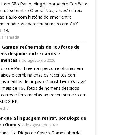
ia em São Paulo, dirigida por André Corrêa, e
 até setembro O post ‘Nós, Ursos’ estreia
o Paulo com história de amor entre
ns maduros apareceu primeiro em GAY
 BR.
ius Yamada
o ‘Garage’ reúne mais de 160 fotos de
ns despidos entre carros e
amentas
3 de agosto de 2026
ivro de Paul Freeman percorre oficinas em
países e combina ensaios recentes com
ns inéditas de arquivo O post Livro ‘Garage’
e mais de 160 fotos de homens despidos
 carros e ferramentas apareceu primeiro em
BLOG BR.
Pedro
er que a linguagem retira”, por Diogo de
ro Gomes
2 de agosto de 2026
canalista Diogo de Castro Gomes aborda