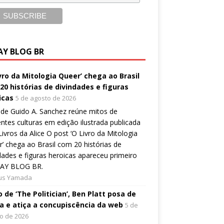
AY BLOG BR
ivro da Mitologia Queer’ chega ao Brasil
20 histórias de divindades e figuras
icas
5 de agosto de 2026
de Guido A. Sanchez reúne mitos de
entes culturas em edição ilustrada publicada
Livros da Alice O post ‘O Livro da Mitologia
’ chega ao Brasil com 20 histórias de
dades e figuras heroicas apareceu primeiro
AY BLOG BR.
ius Yamada
 de ‘The Politician’, Ben Platt posa de
a e atiça a concupiscência da web
5 de
o de 2026