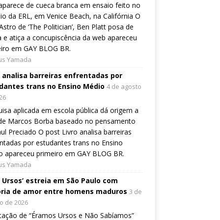
aparece de cueca branca em ensaio feito no
io da ERL, em Venice Beach, na Califórnia O
Astro de ‘The Politician’, Ben Platt posa de
 e atiça a concupiscência da web apareceu
eiro em GAY BLOG BR.
ius Yamada
o analisa barreiras enfrentadas por
dantes trans no Ensino Médio
4 de agosto
26
isa aplicada em escola pública dá origem a
o de Marcos Borba baseado no pensamento
ul Preciado O post Livro analisa barreiras
ntadas por estudantes trans no Ensino
o apareceu primeiro em GAY BLOG BR.
ius Yamada
, Ursos’ estreia em São Paulo com
ória de amor entre homens maduros
3 de
o de 2026
tação de “Éramos Ursos e Não Sabíamos”