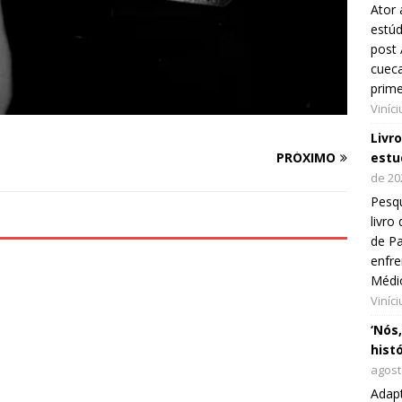
Ator 
estúd
post 
cueca
prim
Viníc
Livr
PRÓXIMO
estu
de 20
Pesqu
livr
de Pa
enfre
Médi
Viníc
‘Nós
hist
agost
Adap