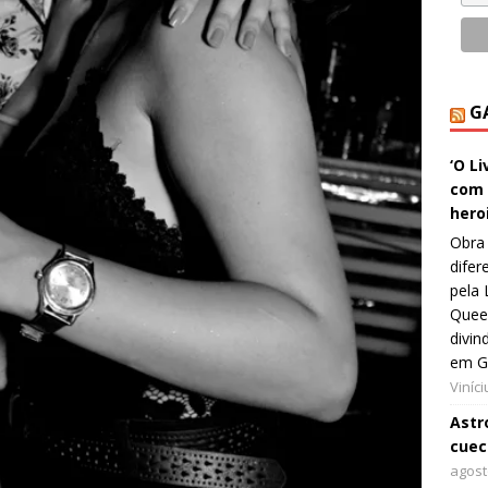
G
‘O L
com 
hero
Obra 
difer
pela 
Queer
divin
em G
Viníc
Astro
cuec
agost