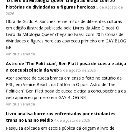
‘O Livro da Mitologia Queer’ chega ao Brasil com 20
histórias de divindades e figuras heroicas
5 de agosto de
2026
Obra de Guido A. Sanchez reúne mitos de diferentes culturas
em edição ilustrada publicada pela Livros da Alice O post ‘O
Livro da Mitologia Queer’ chega ao Brasil com 20 histórias de
divindades e figuras heroicas apareceu primeiro em GAY BLOG
BR.
Vinícius Yamada
Astro de ‘The Politician’, Ben Platt posa de cueca e atiça
a concupiscência da web
5 de agosto de 2026
Ator aparece de cueca branca em ensaio feito no estúdio da
ERL, em Venice Beach, na Califórnia O post Astro de ‘The
Politician’, Ben Platt posa de cueca e atiça a concupiscência da
web apareceu primeiro em GAY BLOG BR.
Vinícius Yamada
Livro analisa barreiras enfrentadas por estudantes
trans no Ensino Médio
4 de agosto de 2026
Pesquisa aplicada em escola pública dá origem a livro de