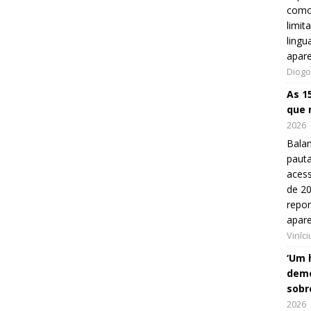
como
limit
lingu
apar
Diogo
As 1
que 
2026
Balan
pauta
aces
de 20
repo
apar
Viníc
‘Um 
demo
sobr
2026