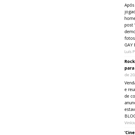
Após 
jogad
home
post
demon
fotos
GAY 
Luís 
Rock
para
de 20
Venda
e reu
de co
anunc
esta
BLOG
Viníc
‘Cin