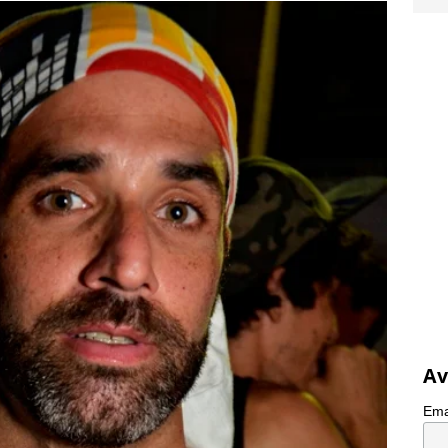
Av
Ema