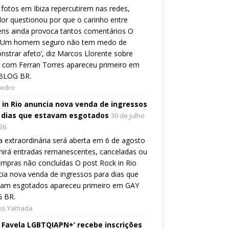
fotos em Ibiza repercutirem nas redes,
or questionou por que o carinho entre
ns ainda provoca tantos comentários O
 ‘Um homem seguro não tem medo de
strar afeto’, diz Marcos Llorente sobre
 com Ferran Torres apareceu primeiro em
BLOG BR.
Pedro
 in Rio anuncia nova venda de ingressos
 dias que estavam esgotados
30 de julho
26
 extraordinária será aberta em 6 de agosto
nirá entradas remanescentes, canceladas ou
mpras não concluídas O post Rock in Rio
ia nova venda de ingressos para dias que
vam esgotados apareceu primeiro em GAY
 BR.
ius Yamada
e Favela LGBTQIAPN+’ recebe inscrições