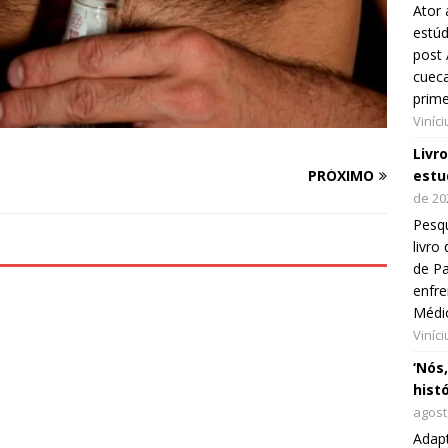
Ator 
estúd
post 
cueca
prim
Viníc
Livr
PRÓXIMO
estu
de 20
Pesqu
livr
de Pa
enfre
Médi
Viníc
‘Nós
hist
agost
Adap