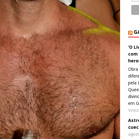
G
‘O L
com 
hero
Obra 
difer
pela 
Queer
divin
em G
Viníc
Astro
cuec
agost