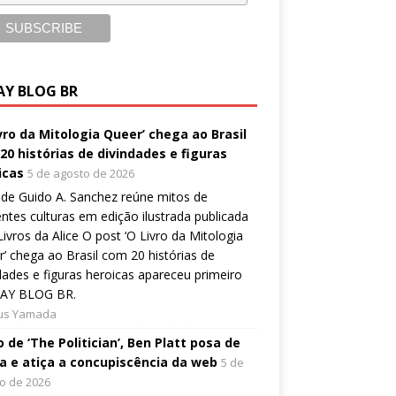
AY BLOG BR
ivro da Mitologia Queer’ chega ao Brasil
20 histórias de divindades e figuras
icas
5 de agosto de 2026
de Guido A. Sanchez reúne mitos de
entes culturas em edição ilustrada publicada
Livros da Alice O post ‘O Livro da Mitologia
’ chega ao Brasil com 20 histórias de
dades e figuras heroicas apareceu primeiro
AY BLOG BR.
ius Yamada
 de ‘The Politician’, Ben Platt posa de
a e atiça a concupiscência da web
5 de
o de 2026