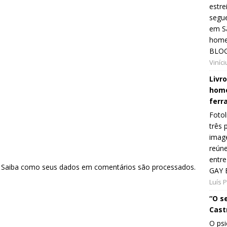
estre
segue
em Sã
home
BLOG
Viníc
Livr
home
ferr
Fotol
três 
image
reún
entre
.
Saiba como seus dados em comentários são processados
.
GAY 
Luís 
“O s
Cast
O psi