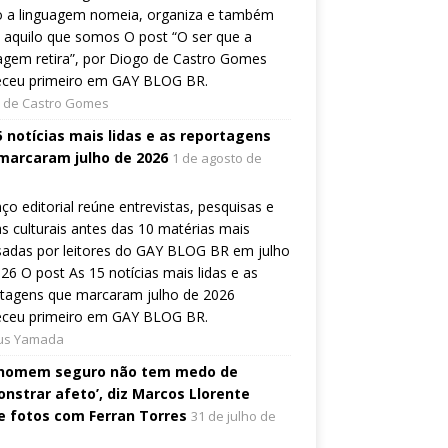
 a linguagem nomeia, organiza e também
a aquilo que somos O post “O ser que a
agem retira”, por Diogo de Castro Gomes
eceu primeiro em GAY BLOG BR.
 de Castro Gomes
5 notícias mais lidas e as reportagens
marcaram julho de 2026
1 de agosto de
ço editorial reúne entrevistas, pesquisas e
s culturais antes das 10 matérias mais
sadas por leitores do GAY BLOG BR em julho
26 O post As 15 notícias mais lidas e as
rtagens que marcaram julho de 2026
eceu primeiro em GAY BLOG BR.
ius Yamada
homem seguro não tem medo de
nstrar afeto’, diz Marcos Llorente
e fotos com Ferran Torres
31 de julho de