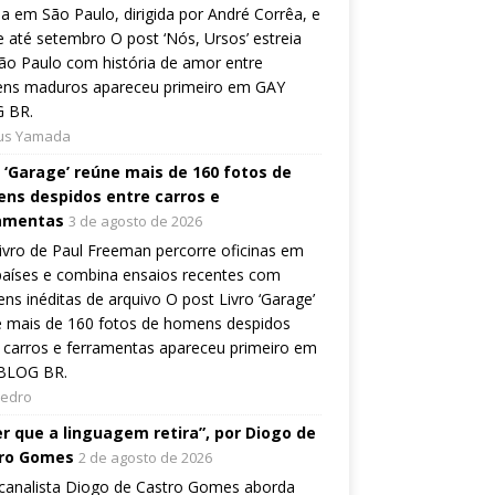
ia em São Paulo, dirigida por André Corrêa, e
 até setembro O post ‘Nós, Ursos’ estreia
o Paulo com história de amor entre
ns maduros apareceu primeiro em GAY
 BR.
ius Yamada
o ‘Garage’ reúne mais de 160 fotos de
ns despidos entre carros e
amentas
3 de agosto de 2026
ivro de Paul Freeman percorre oficinas em
países e combina ensaios recentes com
ns inéditas de arquivo O post Livro ‘Garage’
e mais de 160 fotos de homens despidos
 carros e ferramentas apareceu primeiro em
BLOG BR.
Pedro
er que a linguagem retira”, por Diogo de
ro Gomes
2 de agosto de 2026
canalista Diogo de Castro Gomes aborda