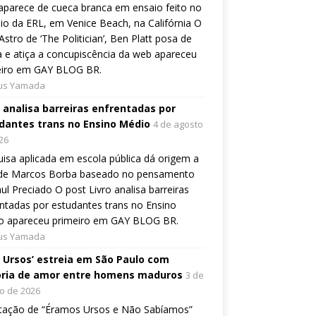
aparece de cueca branca em ensaio feito no
io da ERL, em Venice Beach, na Califórnia O
Astro de ‘The Politician’, Ben Platt posa de
 e atiça a concupiscência da web apareceu
eiro em GAY BLOG BR.
ius Yamada
o analisa barreiras enfrentadas por
dantes trans no Ensino Médio
4 de agosto
26
isa aplicada em escola pública dá origem a
o de Marcos Borba baseado no pensamento
ul Preciado O post Livro analisa barreiras
ntadas por estudantes trans no Ensino
o apareceu primeiro em GAY BLOG BR.
ius Yamada
, Ursos’ estreia em São Paulo com
ória de amor entre homens maduros
3 de
o de 2026
tação de “Éramos Ursos e Não Sabíamos”