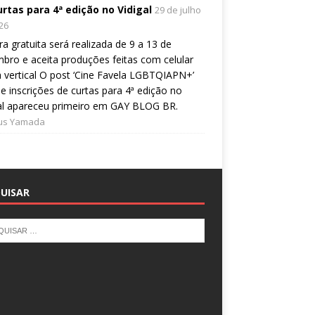
urtas para 4ª edição no Vidigal
29 de julho
26
a gratuita será realizada de 9 a 13 de
bro e aceita produções feitas com celular
 vertical O post ‘Cine Favela LGBTQIAPN+’
e inscrições de curtas para 4ª edição no
al apareceu primeiro em GAY BLOG BR.
ius Yamada
UISAR