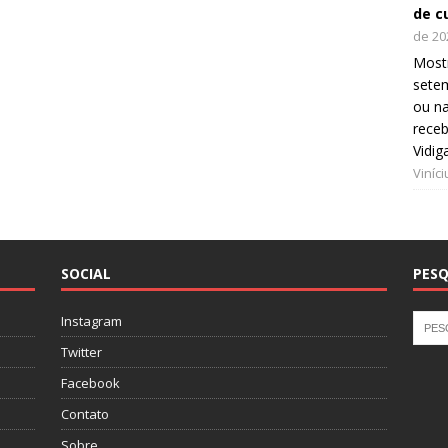
de c
de 20
Mostr
setem
ou na
receb
Vidig
Viníc
SOCIAL
PESQ
Instagram
Twitter
Facebook
Contato
Sobre