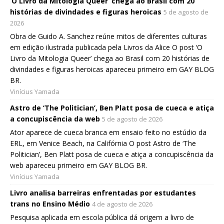
‘O Livro da Mitologia Queer’ chega ao Brasil com 20
histórias de divindades e figuras heroicas
5 de agosto de
2026
Obra de Guido A. Sanchez reúne mitos de diferentes culturas
em edição ilustrada publicada pela Livros da Alice O post ‘O
Livro da Mitologia Queer’ chega ao Brasil com 20 histórias de
divindades e figuras heroicas apareceu primeiro em GAY BLOG
BR.
Vinícius Yamada
Astro de ‘The Politician’, Ben Platt posa de cueca e atiça
a concupiscência da web
5 de agosto de 2026
Ator aparece de cueca branca em ensaio feito no estúdio da
ERL, em Venice Beach, na Califórnia O post Astro de ‘The
Politician’, Ben Platt posa de cueca e atiça a concupiscência da
web apareceu primeiro em GAY BLOG BR.
Vinícius Yamada
Livro analisa barreiras enfrentadas por estudantes
trans no Ensino Médio
4 de agosto de 2026
Pesquisa aplicada em escola pública dá origem a livro de