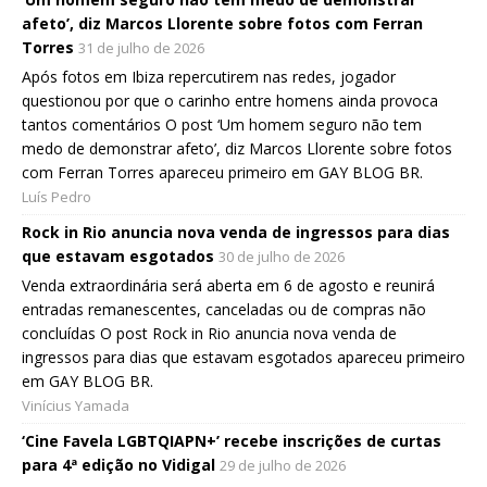
afeto’, diz Marcos Llorente sobre fotos com Ferran
Torres
31 de julho de 2026
Após fotos em Ibiza repercutirem nas redes, jogador
questionou por que o carinho entre homens ainda provoca
tantos comentários O post ‘Um homem seguro não tem
medo de demonstrar afeto’, diz Marcos Llorente sobre fotos
com Ferran Torres apareceu primeiro em GAY BLOG BR.
Luís Pedro
Rock in Rio anuncia nova venda de ingressos para dias
que estavam esgotados
30 de julho de 2026
Venda extraordinária será aberta em 6 de agosto e reunirá
entradas remanescentes, canceladas ou de compras não
concluídas O post Rock in Rio anuncia nova venda de
ingressos para dias que estavam esgotados apareceu primeiro
em GAY BLOG BR.
Vinícius Yamada
‘Cine Favela LGBTQIAPN+’ recebe inscrições de curtas
para 4ª edição no Vidigal
29 de julho de 2026