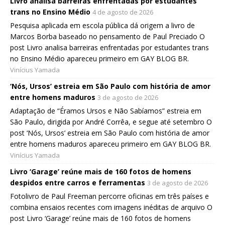
Livro analisa barreiras enfrentadas por estudantes
trans no Ensino Médio
4 de agosto de 2026
Pesquisa aplicada em escola pública dá origem a livro de
Marcos Borba baseado no pensamento de Paul Preciado O
post Livro analisa barreiras enfrentadas por estudantes trans
no Ensino Médio apareceu primeiro em GAY BLOG BR.
Vinícius Yamada
‘Nós, Ursos’ estreia em São Paulo com história de amor
entre homens maduros
3 de agosto de 2026
Adaptação de “Éramos Ursos e Não Sabíamos” estreia em
São Paulo, dirigida por André Corrêa, e segue até setembro O
post ‘Nós, Ursos’ estreia em São Paulo com história de amor
entre homens maduros apareceu primeiro em GAY BLOG BR.
Vinícius Yamada
Livro ‘Garage’ reúne mais de 160 fotos de homens
despidos entre carros e ferramentas
3 de agosto de 2026
Fotolivro de Paul Freeman percorre oficinas em três países e
combina ensaios recentes com imagens inéditas de arquivo O
post Livro ‘Garage’ reúne mais de 160 fotos de homens