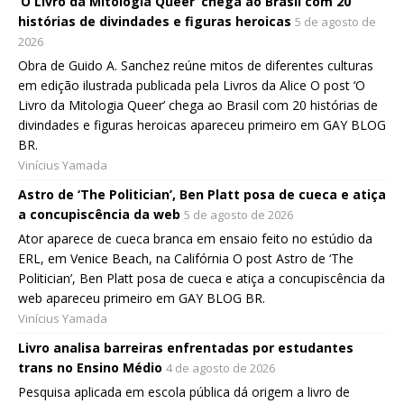
‘O Livro da Mitologia Queer’ chega ao Brasil com 20
histórias de divindades e figuras heroicas
5 de agosto de
2026
Obra de Guido A. Sanchez reúne mitos de diferentes culturas
em edição ilustrada publicada pela Livros da Alice O post ‘O
Livro da Mitologia Queer’ chega ao Brasil com 20 histórias de
divindades e figuras heroicas apareceu primeiro em GAY BLOG
BR.
Vinícius Yamada
Astro de ‘The Politician’, Ben Platt posa de cueca e atiça
a concupiscência da web
5 de agosto de 2026
Ator aparece de cueca branca em ensaio feito no estúdio da
ERL, em Venice Beach, na Califórnia O post Astro de ‘The
Politician’, Ben Platt posa de cueca e atiça a concupiscência da
web apareceu primeiro em GAY BLOG BR.
Vinícius Yamada
Livro analisa barreiras enfrentadas por estudantes
trans no Ensino Médio
4 de agosto de 2026
Pesquisa aplicada em escola pública dá origem a livro de