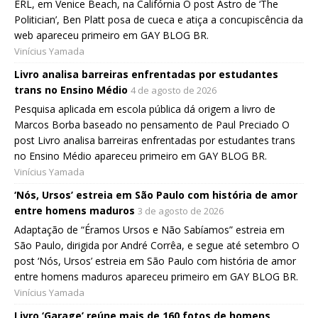
ERL, em Venice Beach, na Califórnia O post Astro de ‘The
Politician’, Ben Platt posa de cueca e atiça a concupiscência da
web apareceu primeiro em GAY BLOG BR.
Vinícius Yamada
Livro analisa barreiras enfrentadas por estudantes
trans no Ensino Médio
4 de agosto de 2026
Pesquisa aplicada em escola pública dá origem a livro de
Marcos Borba baseado no pensamento de Paul Preciado O
post Livro analisa barreiras enfrentadas por estudantes trans
no Ensino Médio apareceu primeiro em GAY BLOG BR.
Vinícius Yamada
‘Nós, Ursos’ estreia em São Paulo com história de amor
entre homens maduros
3 de agosto de 2026
Adaptação de “Éramos Ursos e Não Sabíamos” estreia em
São Paulo, dirigida por André Corrêa, e segue até setembro O
post ‘Nós, Ursos’ estreia em São Paulo com história de amor
entre homens maduros apareceu primeiro em GAY BLOG BR.
Vinícius Yamada
Livro ‘Garage’ reúne mais de 160 fotos de homens