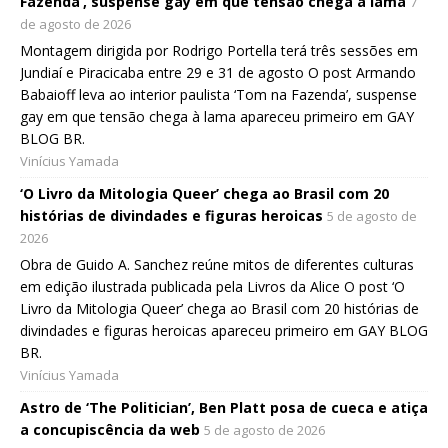
Fazenda’, suspense gay em que tensão chega à lama
7
de agosto de 2026
Montagem dirigida por Rodrigo Portella terá três sessões em
Jundiaí e Piracicaba entre 29 e 31 de agosto O post Armando
Babaioff leva ao interior paulista ‘Tom na Fazenda’, suspense
gay em que tensão chega à lama apareceu primeiro em GAY
BLOG BR.
Vinícius Yamada
‘O Livro da Mitologia Queer’ chega ao Brasil com 20
histórias de divindades e figuras heroicas
5 de agosto de
2026
Obra de Guido A. Sanchez reúne mitos de diferentes culturas
em edição ilustrada publicada pela Livros da Alice O post ‘O
Livro da Mitologia Queer’ chega ao Brasil com 20 histórias de
divindades e figuras heroicas apareceu primeiro em GAY BLOG
BR.
Vinícius Yamada
Astro de ‘The Politician’, Ben Platt posa de cueca e atiça
a concupiscência da web
5 de agosto de 2026