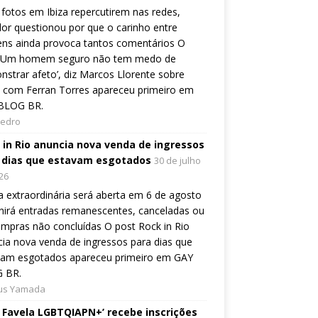
fotos em Ibiza repercutirem nas redes,
or questionou por que o carinho entre
ns ainda provoca tantos comentários O
 ‘Um homem seguro não tem medo de
strar afeto’, diz Marcos Llorente sobre
 com Ferran Torres apareceu primeiro em
BLOG BR.
Pedro
 in Rio anuncia nova venda de ingressos
 dias que estavam esgotados
30 de julho
26
 extraordinária será aberta em 6 de agosto
nirá entradas remanescentes, canceladas ou
mpras não concluídas O post Rock in Rio
ia nova venda de ingressos para dias que
vam esgotados apareceu primeiro em GAY
 BR.
ius Yamada
e Favela LGBTQIAPN+’ recebe inscrições