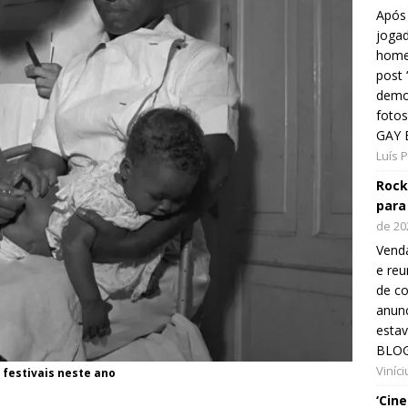
Após 
jogad
home
post
demon
fotos
GAY 
Luís 
Rock
para
de 20
Venda
e reu
de co
anunc
esta
BLOG
Viníc
 festivais neste ano
‘Cin