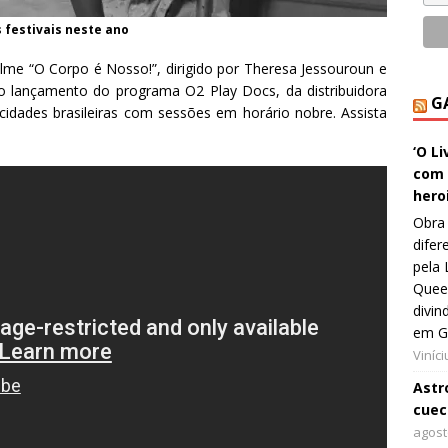
 festivais neste ano
lme “O Corpo é Nosso!”, dirigido por Theresa Jessouroun e
do lançamento do programa O2 Play Docs, da distribuidora
G
idades brasileiras com sessões em horário nobre. Assista
‘O L
com 
hero
Obra 
difer
pela 
Queer
divin
em G
Viníc
Astro
cuec
agost