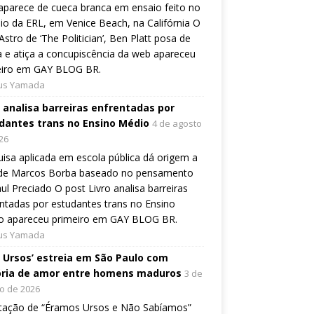
aparece de cueca branca em ensaio feito no
io da ERL, em Venice Beach, na Califórnia O
Astro de ‘The Politician’, Ben Platt posa de
 e atiça a concupiscência da web apareceu
eiro em GAY BLOG BR.
ius Yamada
o analisa barreiras enfrentadas por
dantes trans no Ensino Médio
4 de agosto
26
isa aplicada em escola pública dá origem a
o de Marcos Borba baseado no pensamento
ul Preciado O post Livro analisa barreiras
ntadas por estudantes trans no Ensino
o apareceu primeiro em GAY BLOG BR.
ius Yamada
, Ursos’ estreia em São Paulo com
ória de amor entre homens maduros
3 de
o de 2026
tação de “Éramos Ursos e Não Sabíamos”