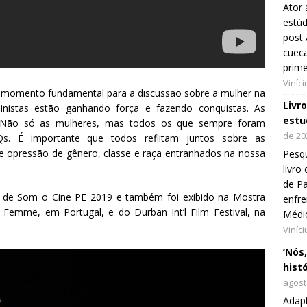
Ator 
estúd
post 
cueca
prim
Viníc
m momento fundamental para a discussão sobre a mulher na
Livr
ministas estão ganhando força e fazendo conquistas. As
estu
 Não só as mulheres, mas todos os que sempre foram
de 20
Qs. É importante que todos reflitam juntos sobre as
e opressão de gênero, classe e raça entranhados na nossa
Pesqu
livr
de Pa
o de Som o Cine PE 2019 e também foi exibido na Mostra
enfre
o Femme, em Portugal, e do Durban Int’l Film Festival, na
Médi
Viníc
‘Nós
hist
agost
Adap