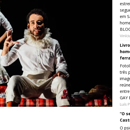
estre
segue
em Sã
home
BLOG
Viníc
Livr
home
ferr
Fotol
três 
image
reún
entre
GAY 
Luís 
“O s
Cast
O psi