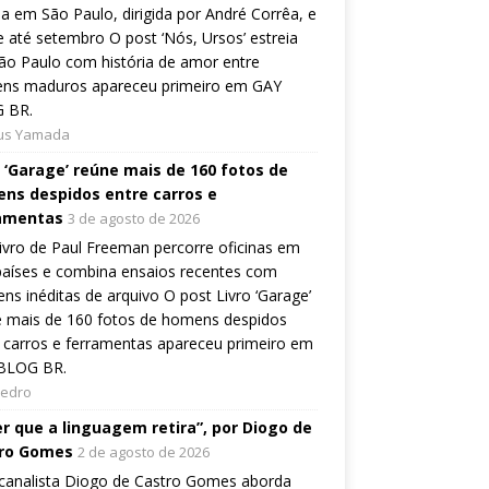
ia em São Paulo, dirigida por André Corrêa, e
 até setembro O post ‘Nós, Ursos’ estreia
o Paulo com história de amor entre
ns maduros apareceu primeiro em GAY
 BR.
ius Yamada
o ‘Garage’ reúne mais de 160 fotos de
ns despidos entre carros e
amentas
3 de agosto de 2026
ivro de Paul Freeman percorre oficinas em
países e combina ensaios recentes com
ns inéditas de arquivo O post Livro ‘Garage’
e mais de 160 fotos de homens despidos
 carros e ferramentas apareceu primeiro em
BLOG BR.
Pedro
er que a linguagem retira”, por Diogo de
ro Gomes
2 de agosto de 2026
canalista Diogo de Castro Gomes aborda