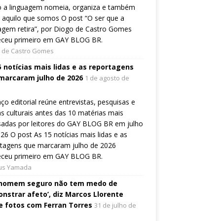
 a linguagem nomeia, organiza e também
a aquilo que somos O post “O ser que a
agem retira”, por Diogo de Castro Gomes
eceu primeiro em GAY BLOG BR.
 de Castro Gomes
5 notícias mais lidas e as reportagens
marcaram julho de 2026
1 de agosto de
ço editorial reúne entrevistas, pesquisas e
s culturais antes das 10 matérias mais
sadas por leitores do GAY BLOG BR em julho
26 O post As 15 notícias mais lidas e as
rtagens que marcaram julho de 2026
eceu primeiro em GAY BLOG BR.
ius Yamada
homem seguro não tem medo de
nstrar afeto’, diz Marcos Llorente
e fotos com Ferran Torres
31 de julho de