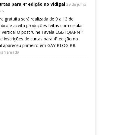
urtas para 4ª edição no Vidigal
29 de julho
26
a gratuita será realizada de 9 a 13 de
bro e aceita produções feitas com celular
 vertical O post ‘Cine Favela LGBTQIAPN+’
e inscrições de curtas para 4ª edição no
al apareceu primeiro em GAY BLOG BR.
ius Yamada