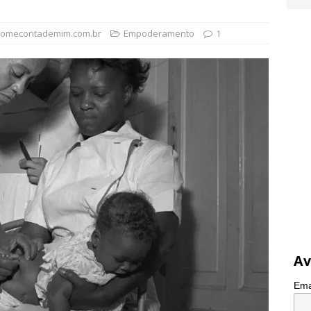
tomecontademim.com.br
Empoderamento
1
Av
Ema