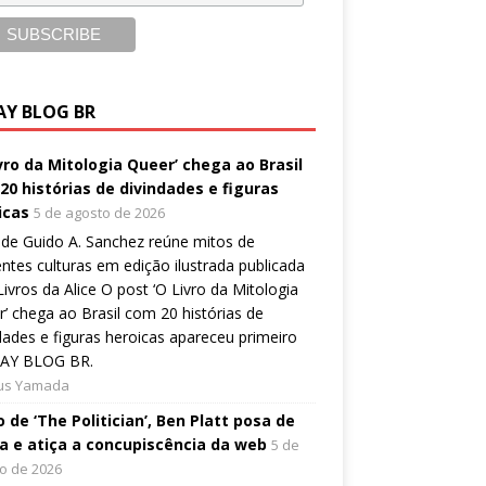
AY BLOG BR
ivro da Mitologia Queer’ chega ao Brasil
20 histórias de divindades e figuras
icas
5 de agosto de 2026
de Guido A. Sanchez reúne mitos de
entes culturas em edição ilustrada publicada
Livros da Alice O post ‘O Livro da Mitologia
’ chega ao Brasil com 20 histórias de
dades e figuras heroicas apareceu primeiro
AY BLOG BR.
ius Yamada
 de ‘The Politician’, Ben Platt posa de
a e atiça a concupiscência da web
5 de
o de 2026