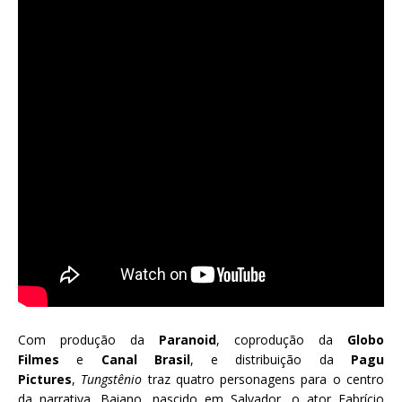
Com produção da
Paranoid
, coprodução da
Globo
Filmes
e
Canal Brasil
, e distribuição da
Pagu
Pictures
,
Tungstênio
traz quatro personagens para o centro
da narrativa. Baiano, nascido em Salvador, o ator Fabrício