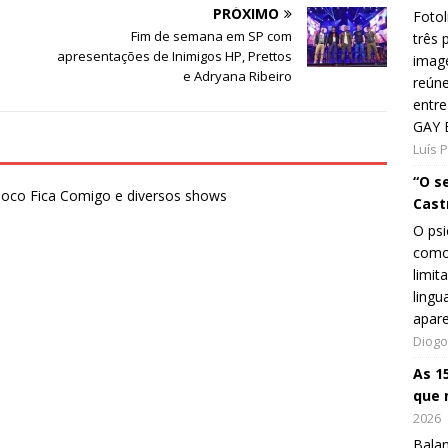
PRÓXIMO
Fotol
Fim de semana em SP com
três 
apresentações de Inimigos HP, Prettos
image
e Adryana Ribeiro
reún
entre
GAY 
Luís 
“O s
Bloco Fica Comigo e diversos shows
Cast
O psi
como
limit
lingu
apar
Diogo
As 1
que 
2026
Balan