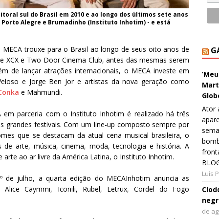
toral sul do Brasil em 2010 e ao longo dos últimos sete anos
, Porto Alegre e Brumadinho (Instituto Inhotim) - e está
 o MECA trouxe para o Brasil ao longo de seus oito anos de
G
lie XCX e Two Door Cinema Club, antes das mesmas serem
lém de lançar atrações internacionais, o MECA investe em
‘Meu
loso e Jorge Ben Jor e artistas da nova geração como
Mart
 Conka
e Mahmundi.
Glob
Ator 
 em parceria com o Instituto Inhotim é realizado há três
apare
os grandes festivais. Com um line-up composto sempre por
sema
omes que se destacam da atual cena musical brasileira, o
bombo
 de arte, música, cinema, moda, tecnologia e história. A
front
arte ao ar livre da América Latina, o Instituto Inhotim.
BLOG
Luís 
 de julho, a quarta edição do MECAInhotim anuncia as
s: Alice Caymmi, Iconili, Rubel, Letrux, Cordel do Fogo
Clod
negr
de ag