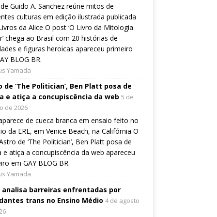
de Guido A. Sanchez reúne mitos de
entes culturas em edição ilustrada publicada
Livros da Alice O post ‘O Livro da Mitologia
’ chega ao Brasil com 20 histórias de
dades e figuras heroicas apareceu primeiro
AY BLOG BR.
ius Yamada
 de ‘The Politician’, Ben Platt posa de
a e atiça a concupiscência da web
5 de
o de 2026
aparece de cueca branca em ensaio feito no
io da ERL, em Venice Beach, na Califórnia O
Astro de ‘The Politician’, Ben Platt posa de
 e atiça a concupiscência da web apareceu
eiro em GAY BLOG BR.
ius Yamada
o analisa barreiras enfrentadas por
dantes trans no Ensino Médio
4 de agosto
26