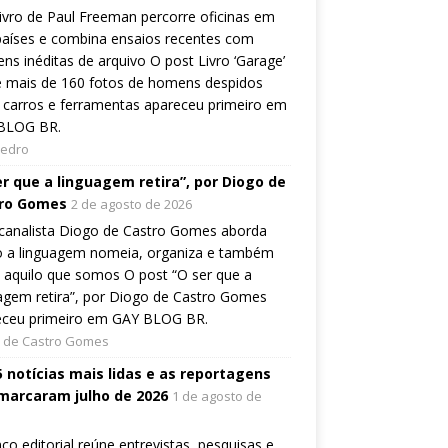
ivro de Paul Freeman percorre oficinas em
países e combina ensaios recentes com
ns inéditas de arquivo O post Livro ‘Garage’
e mais de 160 fotos de homens despidos
 carros e ferramentas apareceu primeiro em
BLOG BR.
Pedro
er que a linguagem retira”, por Diogo de
ro Gomes
2 de agosto de 2026
canalista Diogo de Castro Gomes aborda
 a linguagem nomeia, organiza e também
a aquilo que somos O post “O ser que a
agem retira”, por Diogo de Castro Gomes
eceu primeiro em GAY BLOG BR.
 de Castro Gomes
5 notícias mais lidas e as reportagens
marcaram julho de 2026
1 de agosto de
ço editorial reúne entrevistas, pesquisas e