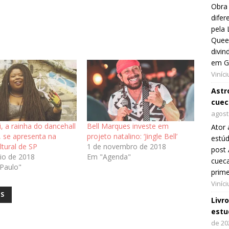
Obra 
difer
pela 
Queer
divin
em G
Viníc
Astro
cuec
agost
i, a rainha do dancehall
Bell Marques investe em
Ator 
o, se apresenta na
projeto natalino: ‘Jingle Bell’
estúd
ltural de SP
1 de novembro de 2018
post 
io de 2018
Em "Agenda"
cueca
Paulo"
prim
Viníc
IS
Livr
estu
de 20