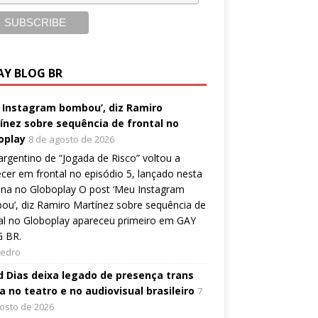
AY BLOG BR
 Instagram bombou’, diz Ramiro
ínez sobre sequência de frontal no
oplay
8 de agosto de 2026
argentino de “Jogada de Risco” voltou a
cer em frontal no episódio 5, lançado nesta
na no Globoplay O post ‘Meu Instagram
u’, diz Ramiro Martínez sobre sequência de
al no Globoplay apareceu primeiro em GAY
 BR.
Pedro
d Dias deixa legado de presença trans
a no teatro e no audiovisual brasileiro
7
osto de 2026