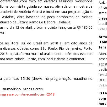
 conferências com foco em diversos assuntos, workshops
Atriz
iurna com visita guiada ao museu, além de uma mostra de
décad
 curadoria de Antônio Grassi e inclui em sua programação o
strea
no Asfalto”, obra baseada na peça homônima de Nelson
prese
 atuação de Lázaro Ramos e Débora Falabella.
brasi
s no dia 12 de abril, próxima quinta-feira, custa R$ 180,00
Fefo
val.
Arma
‘Tom
 no litoral sul do Brasil em 2010 e, em oito anos de
tens
 em diversas cidades como São Paulo, Rio de Janeiro, Porto
 2018, a plataforma multicultural anuncia, além dos eventos
Monta
ma nova cidade, Recife, com local e datas a confirmar.
sessõ
agost
pauli
tens
), a partir das 17h30 (shows; há programação matutina no
BLOG
Viníc
, Brumadinho, Minas Gerais
‘O L
ingresse.com/mecainhotim-2018
com 
hero