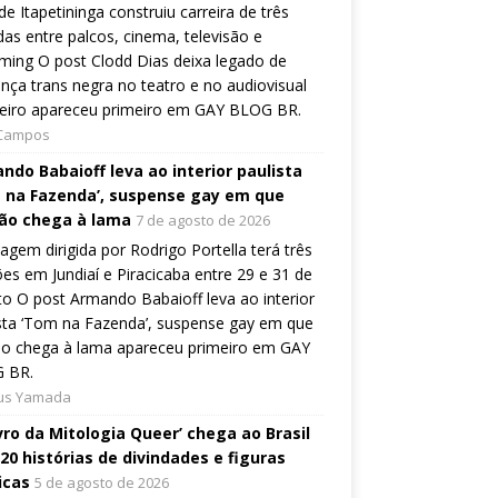
 de Itapetininga construiu carreira de três
as entre palcos, cinema, televisão e
ming O post Clodd Dias deixa legado de
nça trans negra no teatro e no audiovisual
leiro apareceu primeiro em GAY BLOG BR.
 Campos
ndo Babaioff leva ao interior paulista
 na Fazenda’, suspense gay em que
ão chega à lama
7 de agosto de 2026
gem dirigida por Rodrigo Portella terá três
es em Jundiaí e Piracicaba entre 29 e 31 de
o O post Armando Babaioff leva ao interior
sta ‘Tom na Fazenda’, suspense gay em que
ão chega à lama apareceu primeiro em GAY
 BR.
ius Yamada
ivro da Mitologia Queer’ chega ao Brasil
20 histórias de divindades e figuras
icas
5 de agosto de 2026