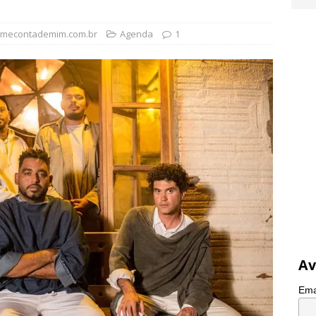
omecontademim.com.br
Agenda
1
Av
Ema