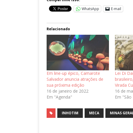
WhatsApp
E-mail
Relacionado
Em line-up épico, Camarote
Lei Di Da
Salvador anuncia atrações de
brasileir
sua próxima edição
Virada Cu
16 de janeiro de 2022
16 de ma
Em "Agenda"
Em "São 
INHOTIM
MECA
MINAS GERA