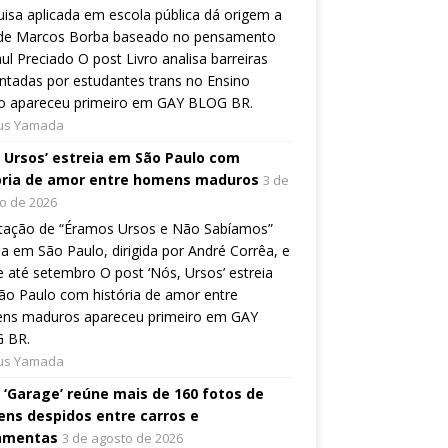
isa aplicada em escola pública dá origem a
o de Marcos Borba baseado no pensamento
ul Preciado O post Livro analisa barreiras
ntadas por estudantes trans no Ensino
o apareceu primeiro em GAY BLOG BR.
ius Yamada
, Ursos’ estreia em São Paulo com
ória de amor entre homens maduros
3 de
o de 2026
tação de “Éramos Ursos e Não Sabíamos”
ia em São Paulo, dirigida por André Corrêa, e
 até setembro O post ‘Nós, Ursos’ estreia
o Paulo com história de amor entre
ns maduros apareceu primeiro em GAY
 BR.
ius Yamada
o ‘Garage’ reúne mais de 160 fotos de
ns despidos entre carros e
amentas
3 de agosto de 2026