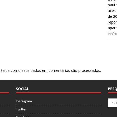
pauta
aces
de 20
repo
apar
Viníc
.
Saiba como seus dados em comentários são processados
.
SOCIAL
PESQ
Instagram
Twitter