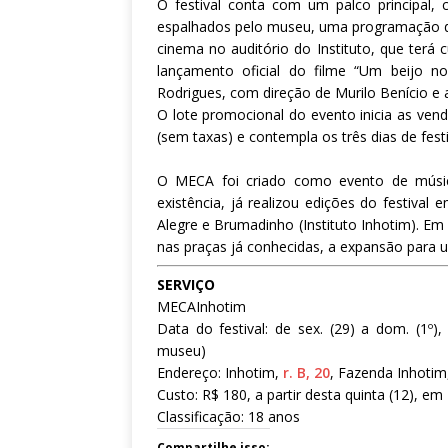
O festival conta com um palco principal,
espalhados pelo museu, uma programação d
cinema no auditório do Instituto, que terá
lançamento oficial do filme “Um beijo 
Rodrigues, com direção de Murilo Benício e
O lote promocional do evento inicia as venda
(sem taxas) e contempla os três dias de festi
O MECA foi criado como evento de música
existência, já realizou edições do festival
Alegre e Brumadinho (Instituto Inhotim). Em
nas praças já conhecidas, a expansão para u
SERVIÇO
MECAInhotim
Data do festival: de sex. (29) a dom. (1º
museu)
Endereço: Inhotim,
r. B, 20
, Fazenda Inhotim
Custo: R$ 180, a partir desta quinta (12), em
Classificação: 18 anos
Compartilhe isso: