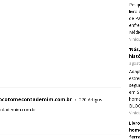
Pesqu
livr
de Pa
enfre
Médi
Viníc
‘Nós
hist
agost
Adap
estre
segue
em Sã
home
blocotomecontademim.com.br
270 Artigos
BLOG
ontademim.com.br
Viníc
Livr
home
ferr