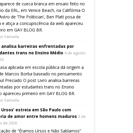
aparece de cueca branca em ensaio feito no
io da ERL, em Venice Beach, na Califórnia O
Astro de ‘The Politician’, Ben Platt posa de
 e atiça a concupiscência da web apareceu
eiro em GAY BLOG BR.
ius Yamada
o analisa barreiras enfrentadas por
dantes trans no Ensino Médio
4 de agosto
26
isa aplicada em escola pública dá origem a
o de Marcos Borba baseado no pensamento
ul Preciado O post Livro analisa barreiras
ntadas por estudantes trans no Ensino
o apareceu primeiro em GAY BLOG BR.
ius Yamada
, Ursos’ estreia em São Paulo com
ória de amor entre homens maduros
3 de
o de 2026
tação de “Éramos Ursos e Não Sabíamos”