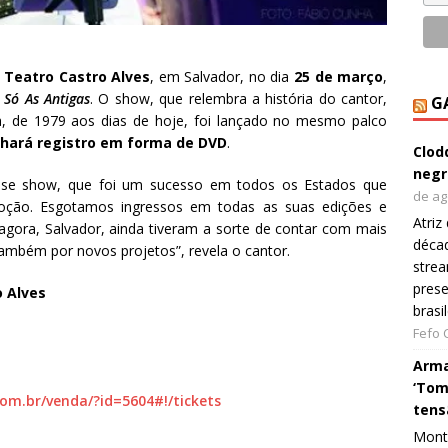
 Teatro Castro Alves
, em Salvador, no dia
25 de março
,
 Só As Antigas
. O show, que relembra a história do cantor,
G
a, de 1979 aos dias de hoje, foi lançado no mesmo palco
hará registro em forma de DVD
.
Clod
negr
 esse show, que foi um sucesso em todos os Estados que
de ag
oção. Esgotamos ingressos em todas as suas edições e
Atriz
gora, Salvador, ainda tiveram a sorte de contar com mais
décad
também por novos projetos”, revela o cantor.
strea
prese
o Alves
brasi
Fefo
Arma
‘Tom
om.br/venda/?id=5604#!/tickets
tens
Monta