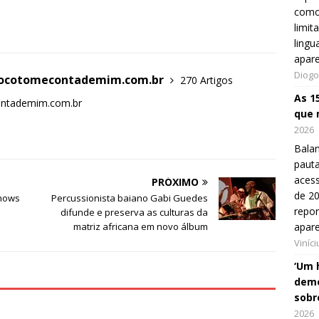
como
limit
lingu
apar
Diogo
blocotomecontademim.com.br
270 Artigos
As 1
ontademim.com.br
que 
2026
Balan
pauta
aces
PRÓXIMO
de 20
hows
Percussionista baiano Gabi Guedes
repo
difunde e preserva as culturas da
apar
matriz africana em novo álbum
Viníc
‘Um 
demo
sobr
2026