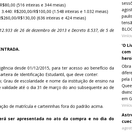
sessõ
/R$80,00 (516 inteiras e 344 meias)
agost
é 3.440: R$200,00/R$100,00 (1.548 inteiras e 1.032 meias)
pauli
: R$260,00/R$130,00 (636 inteiras e 424 meias)
tens
BLOG
 12.933 de 26 de dezembro de 2013 e Decreto 8.537, de 5 de
Viníc
‘O L
-ENTRADA.
com 
hero
Obra 
igência desde 01/12/2015, para ter acesso ao benefício da
difer
rteira de Identificação Estudantil, que deve conter:
pela 
 Grau de escolaridade e nome da instituição de ensino na
Queer
de validade até o dia 31 de março do ano subsequente ao de
divin
em G
Viníc
ação de matrícula e carteirinhas fora do padrão acima.
Astro
rá ser apresentada no ato da compra e no dia do
cuec
agost