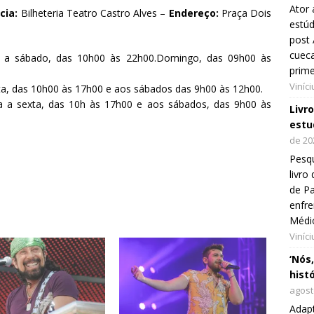
Ator 
cia:
Bilheteria Teatro Castro Alves –
Endereço:
Praça Dois
estúd
post 
cueca
a sábado, das 10h00 às 22h00.Domingo, das 09h00 às
prim
Viníc
a, das 10h00 às 17h00 e aos sábados das 9h00 às 12h00.
 a sexta, das 10h às 17h00 e aos sábados, das 9h00 às
Livr
estu
de 20
Pesqu
livr
de Pa
enfre
Médi
Viníc
‘Nós
hist
agost
Adap