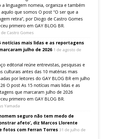
 a linguagem nomeia, organiza e também
a aquilo que somos O post “O ser que a
agem retira”, por Diogo de Castro Gomes
eceu primeiro em GAY BLOG BR.
 de Castro Gomes
5 notícias mais lidas e as reportagens
marcaram julho de 2026
1 de agosto de
ço editorial reúne entrevistas, pesquisas e
s culturais antes das 10 matérias mais
sadas por leitores do GAY BLOG BR em julho
26 O post As 15 notícias mais lidas e as
rtagens que marcaram julho de 2026
eceu primeiro em GAY BLOG BR.
ius Yamada
homem seguro não tem medo de
nstrar afeto’, diz Marcos Llorente
e fotos com Ferran Torres
31 de julho de