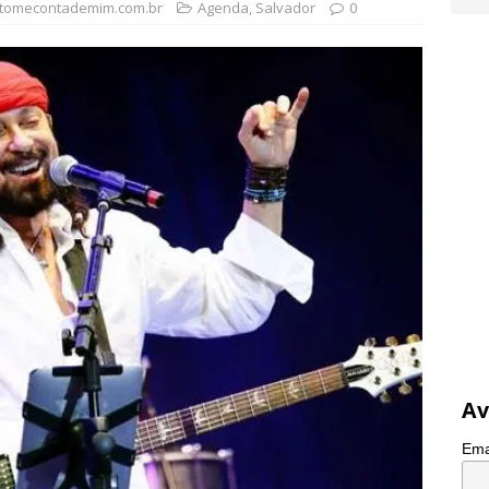
tomecontademim.com.br
Agenda
,
Salvador
0
Av
Ema