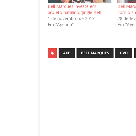
Bell Marques investe em
Bell Mar
projeto natalino: ‘Jingle Bell’
com o sh
1 de novembro de 2018
28 de fev
Em "Agenda"
Em "Age
AXÉ
BELL MARQUES
DVD