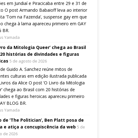
es em Jundiaí e Piracicaba entre 29 e 31 de
o O post Armando Babaioff leva ao interior
sta ‘Tom na Fazenda’, suspense gay em que
ão chega à lama apareceu primeiro em GAY
 BR.
ius Yamada
ivro da Mitologia Queer’ chega ao Brasil
20 histórias de divindades e figuras
icas
5 de agosto de 2026
de Guido A. Sanchez reúne mitos de
entes culturas em edição ilustrada publicada
Livros da Alice O post ‘O Livro da Mitologia
’ chega ao Brasil com 20 histórias de
dades e figuras heroicas apareceu primeiro
AY BLOG BR.
ius Yamada
 de ‘The Politician’, Ben Platt posa de
a e atiça a concupiscência da web
5 de
o de 2026