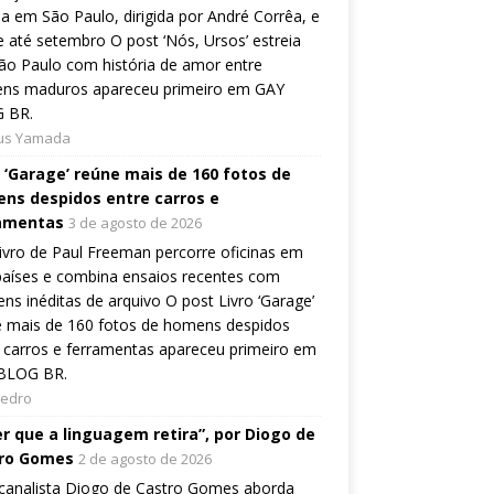
ia em São Paulo, dirigida por André Corrêa, e
 até setembro O post ‘Nós, Ursos’ estreia
o Paulo com história de amor entre
ns maduros apareceu primeiro em GAY
 BR.
ius Yamada
o ‘Garage’ reúne mais de 160 fotos de
ns despidos entre carros e
amentas
3 de agosto de 2026
ivro de Paul Freeman percorre oficinas em
países e combina ensaios recentes com
ns inéditas de arquivo O post Livro ‘Garage’
e mais de 160 fotos de homens despidos
 carros e ferramentas apareceu primeiro em
BLOG BR.
Pedro
er que a linguagem retira”, por Diogo de
ro Gomes
2 de agosto de 2026
canalista Diogo de Castro Gomes aborda