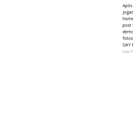
Após 
jogad
home
post
demon
fotos
GAY 
Luís 