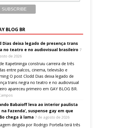
AY BLOG BR
d Dias deixa legado de presença trans
a no teatro e no audiovisual brasileiro
7
osto de 2026
 de Itapetininga construiu carreira de três
as entre palcos, cinema, televisão e
ming O post Clodd Dias deixa legado de
nça trans negra no teatro e no audiovisual
leiro apareceu primeiro em GAY BLOG BR.
 Campos
ndo Babaioff leva ao interior paulista
 na Fazenda’, suspense gay em que
ão chega à lama
7 de agosto de 2026
gem dirigida por Rodrigo Portella terá três