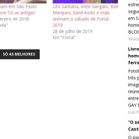
estre
ques em São Paulo
Léo Santana, Ivete Sangalo, Bell
segue
ow ‘Só as antigas’
Marques, Xand Avião e mais
em Sã
ereiro de 2018
animam o sábado de Fortal
home
nda"
2019
28 de julho de 2019
BLOG
Em "Fortal"
Viníc
Livr
SÓ AS MELHORES
home
ferr
Fotol
três 
image
reún
entre
GAY 
Luís 
“O s
Cast
O psi