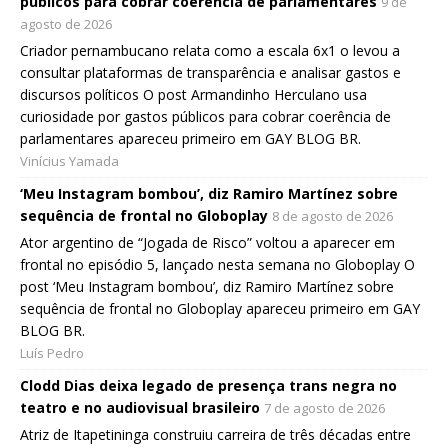
públicos para cobrar coerência de parlamentares
9 de
agosto de 2026
Criador pernambucano relata como a escala 6x1 o levou a
consultar plataformas de transparência e analisar gastos e
discursos políticos O post Armandinho Herculano usa
curiosidade por gastos públicos para cobrar coerência de
parlamentares apareceu primeiro em GAY BLOG BR.
Vinícius Yamada
‘Meu Instagram bombou’, diz Ramiro Martínez sobre
sequência de frontal no Globoplay
8 de agosto de 2026
Ator argentino de “Jogada de Risco” voltou a aparecer em
frontal no episódio 5, lançado nesta semana no Globoplay O
post ‘Meu Instagram bombou’, diz Ramiro Martínez sobre
sequência de frontal no Globoplay apareceu primeiro em GAY
BLOG BR.
Luís Pedro
Clodd Dias deixa legado de presença trans negra no
teatro e no audiovisual brasileiro
7 de agosto de 2026
Atriz de Itapetininga construiu carreira de três décadas entre