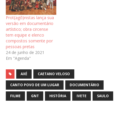
Prot{agô}nistas lança sua
versão em documentário
artístico; obra circense
tem equipe e elenco
compostos somente por
pessoas pretas
24 de junho de 2021
Em "Agenda"
AXÉ
CAETANO VELOSO
CANTO POVO DE UM LUGAR
DOCUMENTÁRIO
FILME
GNT
HISTÓRIA
IVETE
SAULO