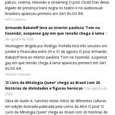
palcos, cinema, televisão e streaming O post Clodd Dias deixa
legado de presença trans negra no teatro e no audiovisual
brasileiro apareceu primeiro em GAY BLOG BR.
Fefo Campos
Armando Babaioff leva ao interior paulista ‘Tom na
Fazenda’, suspense gay em que tensão chega à lama
7
de agosto de 2026
Montagem dirigida por Rodrigo Portella terá três sessões em
Jundiaí e Piracicaba entre 29 e 31 de agosto O post Armando
Babaioff leva ao interior paulista ‘Tom na Fazenda’, suspense
gay em que tensão chega à lama apareceu primeiro em GAY
BLOG BR.
Vinícius Yamada
‘O Livro da Mitologia Queer’ chega ao Brasil com 20
histórias de divindades e figuras heroicas
5 de agosto de
2026
Obra de Guido A. Sanchez reúne mitos de diferentes culturas
em edição ilustrada publicada pela Livros da Alice O post ‘O
Livro da Mitologia Queer’ chega ao Brasil com 20 histórias de