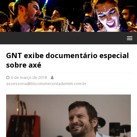
GNT exibe documentário especial
sobre axé
6 de março de 2018
assessoria@blocotomecontademim.com.br