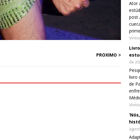
Ator 
estúd
post 
cueca
prim
Viníc
Livr
estu
PRÓXIMO
de 20
Pesqu
livr
de Pa
enfre
Médi
Viníc
‘Nós
hist
agost
Adap