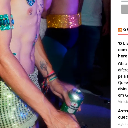
G
‘O L
com 
hero
Obra 
difer
pela 
Queer
divin
em G
Viníc
Astro
cuec
agost