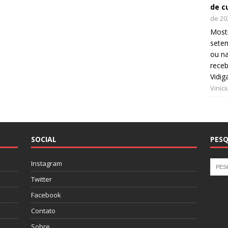
de c
de 20
Mostr
setem
ou na
receb
Vidig
Viníc
SOCIAL
PESQ
Instagram
Twitter
Facebook
Contato
Sobre