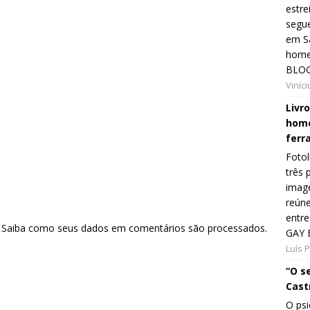
estre
segue
em Sã
home
BLOG
Viníc
Livr
home
ferr
Fotol
três 
image
reún
entre
.
Saiba como seus dados em comentários são processados
.
GAY 
Luís 
“O s
Cast
O psi