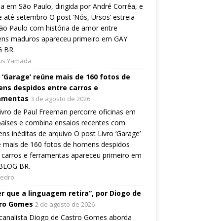
ia em São Paulo, dirigida por André Corrêa, e
 até setembro O post ‘Nós, Ursos’ estreia
o Paulo com história de amor entre
ns maduros apareceu primeiro em GAY
 BR.
ius Yamada
o ‘Garage’ reúne mais de 160 fotos de
ns despidos entre carros e
amentas
3 de agosto de 2026
ivro de Paul Freeman percorre oficinas em
países e combina ensaios recentes com
ns inéditas de arquivo O post Livro ‘Garage’
e mais de 160 fotos de homens despidos
 carros e ferramentas apareceu primeiro em
BLOG BR.
Pedro
er que a linguagem retira”, por Diogo de
ro Gomes
2 de agosto de 2026
canalista Diogo de Castro Gomes aborda