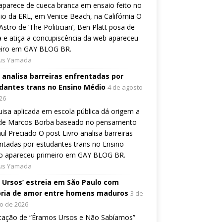
aparece de cueca branca em ensaio feito no
io da ERL, em Venice Beach, na Califórnia O
Astro de ‘The Politician’, Ben Platt posa de
 e atiça a concupiscência da web apareceu
eiro em GAY BLOG BR.
ius Yamada
o analisa barreiras enfrentadas por
dantes trans no Ensino Médio
4 de agosto
26
isa aplicada em escola pública dá origem a
o de Marcos Borba baseado no pensamento
ul Preciado O post Livro analisa barreiras
ntadas por estudantes trans no Ensino
o apareceu primeiro em GAY BLOG BR.
ius Yamada
, Ursos’ estreia em São Paulo com
ória de amor entre homens maduros
3 de
o de 2026
tação de “Éramos Ursos e Não Sabíamos”