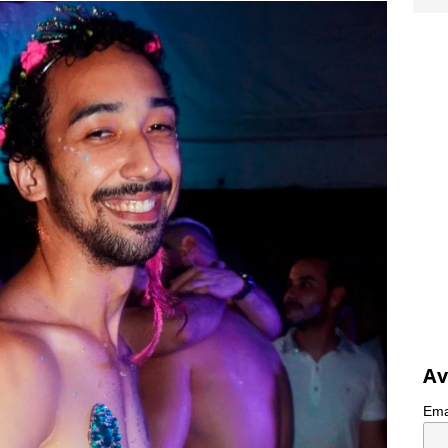
Av
Ema