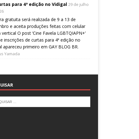
urtas para 4ª edição no Vidigal
29 de julho
26
a gratuita será realizada de 9 a 13 de
bro e aceita produções feitas com celular
 vertical O post ‘Cine Favela LGBTQIAPN+’
e inscrições de curtas para 4ª edição no
al apareceu primeiro em GAY BLOG BR.
ius Yamada
UISAR