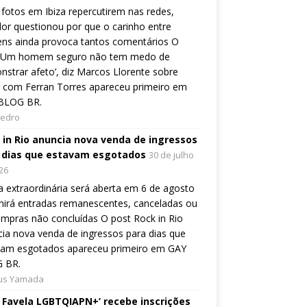
fotos em Ibiza repercutirem nas redes,
or questionou por que o carinho entre
ns ainda provoca tantos comentários O
 ‘Um homem seguro não tem medo de
strar afeto’, diz Marcos Llorente sobre
 com Ferran Torres apareceu primeiro em
BLOG BR.
Pedro
 in Rio anuncia nova venda de ingressos
 dias que estavam esgotados
30 de julho
26
 extraordinária será aberta em 6 de agosto
nirá entradas remanescentes, canceladas ou
mpras não concluídas O post Rock in Rio
ia nova venda de ingressos para dias que
vam esgotados apareceu primeiro em GAY
 BR.
ius Yamada
e Favela LGBTQIAPN+’ recebe inscrições