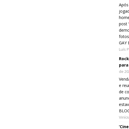
Após 
jogad
home
post
demon
fotos
GAY 
Luís 
Rock
para
de 20
Venda
e reu
de co
anunc
esta
BLOG
Viníc
‘Cin