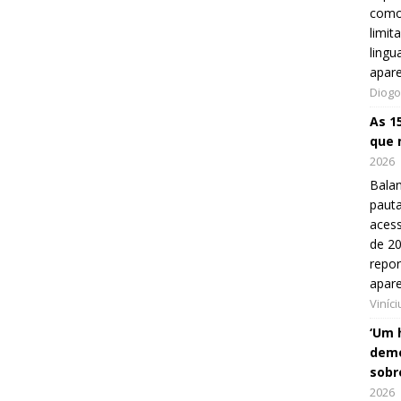
como
limit
lingu
apar
Diogo
As 1
que 
2026
Balan
pauta
aces
de 20
repo
apar
Viníc
‘Um 
demo
sobr
2026