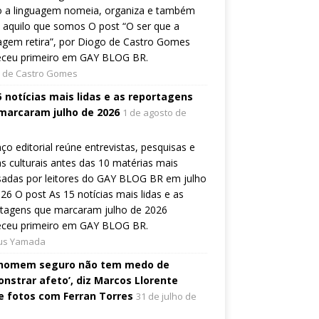
 a linguagem nomeia, organiza e também
a aquilo que somos O post “O ser que a
agem retira”, por Diogo de Castro Gomes
eceu primeiro em GAY BLOG BR.
 de Castro Gomes
5 notícias mais lidas e as reportagens
marcaram julho de 2026
1 de agosto de
ço editorial reúne entrevistas, pesquisas e
s culturais antes das 10 matérias mais
sadas por leitores do GAY BLOG BR em julho
26 O post As 15 notícias mais lidas e as
rtagens que marcaram julho de 2026
eceu primeiro em GAY BLOG BR.
ius Yamada
homem seguro não tem medo de
nstrar afeto’, diz Marcos Llorente
e fotos com Ferran Torres
31 de julho de