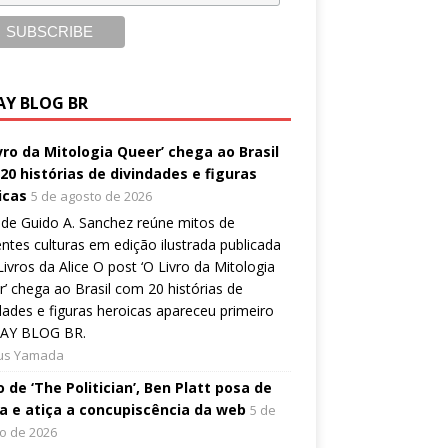
AY BLOG BR
ivro da Mitologia Queer’ chega ao Brasil
20 histórias de divindades e figuras
icas
5 de agosto de 2026
de Guido A. Sanchez reúne mitos de
entes culturas em edição ilustrada publicada
Livros da Alice O post ‘O Livro da Mitologia
’ chega ao Brasil com 20 histórias de
dades e figuras heroicas apareceu primeiro
AY BLOG BR.
ius Yamada
 de ‘The Politician’, Ben Platt posa de
a e atiça a concupiscência da web
5 de
o de 2026