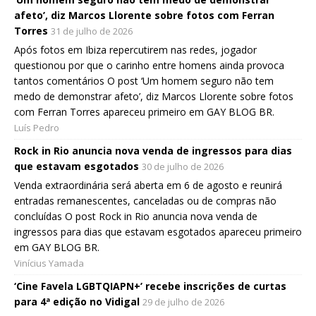
afeto’, diz Marcos Llorente sobre fotos com Ferran
Torres
31 de julho de 2026
Após fotos em Ibiza repercutirem nas redes, jogador
questionou por que o carinho entre homens ainda provoca
tantos comentários O post ‘Um homem seguro não tem
medo de demonstrar afeto’, diz Marcos Llorente sobre fotos
com Ferran Torres apareceu primeiro em GAY BLOG BR.
Luís Pedro
Rock in Rio anuncia nova venda de ingressos para dias
que estavam esgotados
30 de julho de 2026
Venda extraordinária será aberta em 6 de agosto e reunirá
entradas remanescentes, canceladas ou de compras não
concluídas O post Rock in Rio anuncia nova venda de
ingressos para dias que estavam esgotados apareceu primeiro
em GAY BLOG BR.
Vinícius Yamada
‘Cine Favela LGBTQIAPN+’ recebe inscrições de curtas
para 4ª edição no Vidigal
29 de julho de 2026