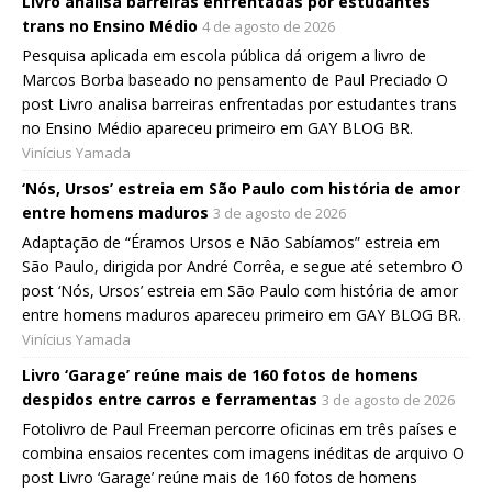
Livro analisa barreiras enfrentadas por estudantes
trans no Ensino Médio
4 de agosto de 2026
Pesquisa aplicada em escola pública dá origem a livro de
Marcos Borba baseado no pensamento de Paul Preciado O
post Livro analisa barreiras enfrentadas por estudantes trans
no Ensino Médio apareceu primeiro em GAY BLOG BR.
Vinícius Yamada
‘Nós, Ursos’ estreia em São Paulo com história de amor
entre homens maduros
3 de agosto de 2026
Adaptação de “Éramos Ursos e Não Sabíamos” estreia em
São Paulo, dirigida por André Corrêa, e segue até setembro O
post ‘Nós, Ursos’ estreia em São Paulo com história de amor
entre homens maduros apareceu primeiro em GAY BLOG BR.
Vinícius Yamada
Livro ‘Garage’ reúne mais de 160 fotos de homens
despidos entre carros e ferramentas
3 de agosto de 2026
Fotolivro de Paul Freeman percorre oficinas em três países e
combina ensaios recentes com imagens inéditas de arquivo O
post Livro ‘Garage’ reúne mais de 160 fotos de homens