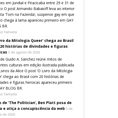
es em Jundiaí e Piracicaba entre 29 e 31 de
o O post Armando Babaioff leva ao interior
sta ‘Tom na Fazenda’, suspense gay em que
ão chega à lama apareceu primeiro em GAY
 BR.
ius Yamada
ivro da Mitologia Queer’ chega ao Brasil
20 histórias de divindades e figuras
icas
5 de agosto de 2026
de Guido A. Sanchez reúne mitos de
entes culturas em edição ilustrada publicada
Livros da Alice O post ‘O Livro da Mitologia
’ chega ao Brasil com 20 histórias de
dades e figuras heroicas apareceu primeiro
AY BLOG BR.
ius Yamada
 de ‘The Politician’, Ben Platt posa de
a e atiça a concupiscência da web
5 de
o de 2026