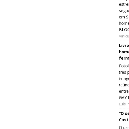
estre
segue
em Sã
home
BLOG
Viníc
Livr
home
ferr
Fotol
três 
image
reún
entre
GAY 
Luís 
“O s
Cast
O psi