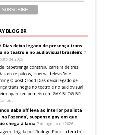
AY BLOG BR
d Dias deixa legado de presença trans
a no teatro e no audiovisual brasileiro
7
osto de 2026
 de Itapetininga construiu carreira de três
as entre palcos, cinema, televisão e
ming O post Clodd Dias deixa legado de
nça trans negra no teatro e no audiovisual
leiro apareceu primeiro em GAY BLOG BR.
 Campos
ndo Babaioff leva ao interior paulista
 na Fazenda’, suspense gay em que
ão chega à lama
7 de agosto de 2026
gem dirigida por Rodrigo Portella terá três