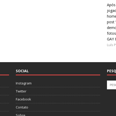
Após 
jogad
home
post
demon
fotos
GAY 
Luís 
SOCIAL
PESQ
Instagram
Twitter
Facebook
Contato
Sobre