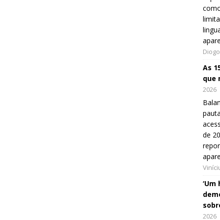
como
limit
lingu
apar
Diogo
As 1
que 
2026
Balan
pauta
aces
de 20
repo
apar
Viníc
‘Um 
demo
sobr
2026