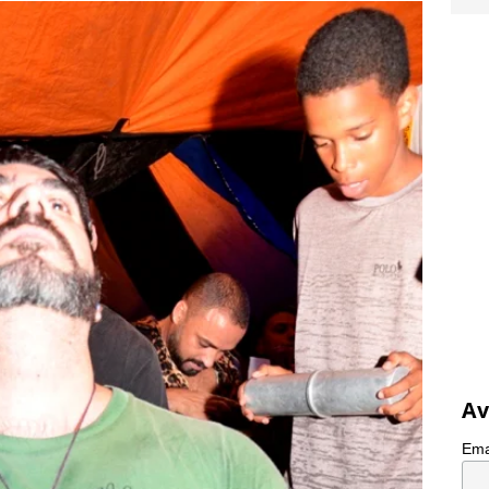
Av
Ema