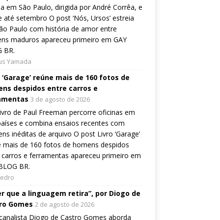
ia em São Paulo, dirigida por André Corrêa, e
 até setembro O post ‘Nós, Ursos’ estreia
o Paulo com história de amor entre
ns maduros apareceu primeiro em GAY
 BR.
ius Yamada
o ‘Garage’ reúne mais de 160 fotos de
ns despidos entre carros e
amentas
3 de agosto de 2026
ivro de Paul Freeman percorre oficinas em
países e combina ensaios recentes com
ns inéditas de arquivo O post Livro ‘Garage’
e mais de 160 fotos de homens despidos
 carros e ferramentas apareceu primeiro em
BLOG BR.
Pedro
er que a linguagem retira”, por Diogo de
ro Gomes
2 de agosto de 2026
canalista Diogo de Castro Gomes aborda