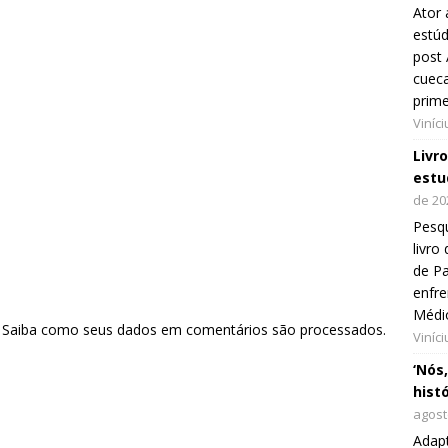
Ator 
estúd
post 
cueca
prim
Viníc
Livr
estu
de 20
Pesqu
livr
de Pa
enfre
Médi
.
Saiba como seus dados em comentários são processados
.
Viníc
‘Nós
hist
agost
Adap