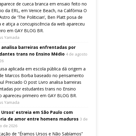
aparece de cueca branca em ensaio feito no
io da ERL, em Venice Beach, na Califórnia O
Astro de ‘The Politician’, Ben Platt posa de
 e atiça a concupiscência da web apareceu
eiro em GAY BLOG BR.
ius Yamada
o analisa barreiras enfrentadas por
dantes trans no Ensino Médio
4 de agosto
26
isa aplicada em escola pública dá origem a
o de Marcos Borba baseado no pensamento
ul Preciado O post Livro analisa barreiras
ntadas por estudantes trans no Ensino
o apareceu primeiro em GAY BLOG BR.
ius Yamada
, Ursos’ estreia em São Paulo com
ória de amor entre homens maduros
3 de
o de 2026
tação de “Éramos Ursos e Não Sabíamos”