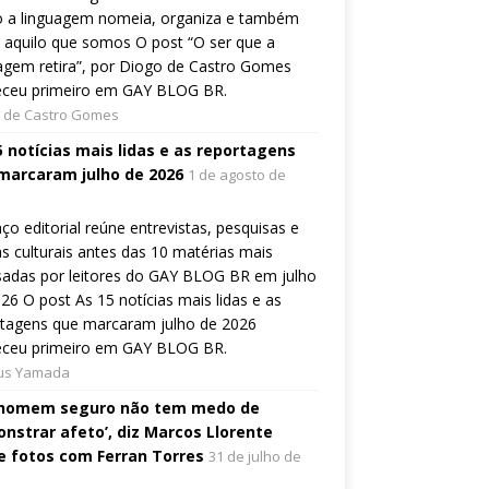
 a linguagem nomeia, organiza e também
a aquilo que somos O post “O ser que a
agem retira”, por Diogo de Castro Gomes
eceu primeiro em GAY BLOG BR.
 de Castro Gomes
5 notícias mais lidas e as reportagens
marcaram julho de 2026
1 de agosto de
ço editorial reúne entrevistas, pesquisas e
s culturais antes das 10 matérias mais
sadas por leitores do GAY BLOG BR em julho
26 O post As 15 notícias mais lidas e as
rtagens que marcaram julho de 2026
eceu primeiro em GAY BLOG BR.
ius Yamada
homem seguro não tem medo de
nstrar afeto’, diz Marcos Llorente
e fotos com Ferran Torres
31 de julho de