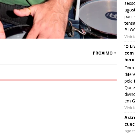
sessõ
agost
pauli
tens
BLOG
Viníc
‘O L
com 
PRÓXIMO
hero
Obra 
difer
pela 
Queer
divin
em G
Viníc
Astro
cuec
agost