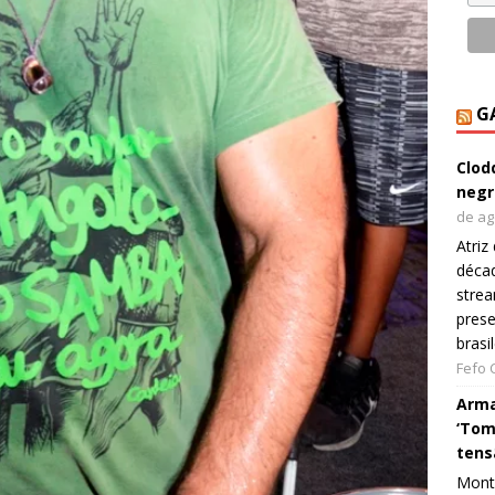
G
Clod
negr
de ag
Atriz
décad
strea
prese
brasi
Fefo
Arma
‘Tom
tens
Monta