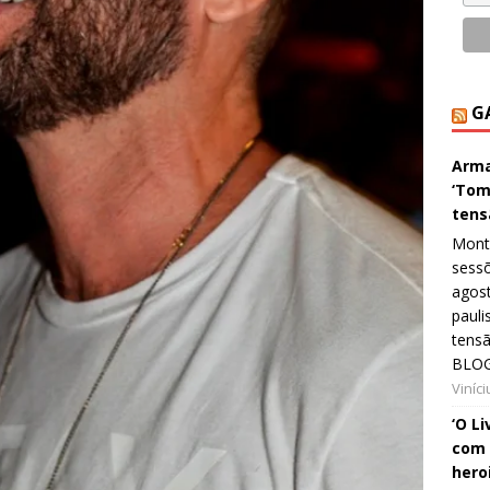
G
Arma
‘Tom
tens
Monta
sessõ
agost
pauli
tens
BLOG
Viníc
‘O L
com 
hero