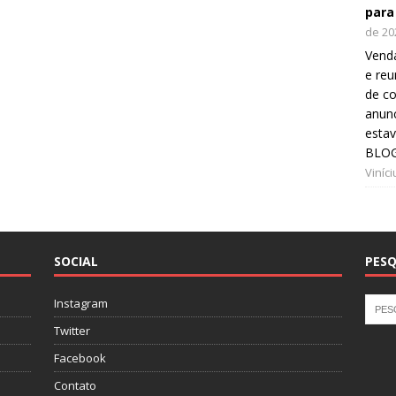
para
de 20
Venda
e reu
de co
anunc
esta
BLOG
Viníc
SOCIAL
PESQ
Instagram
Twitter
Facebook
Contato