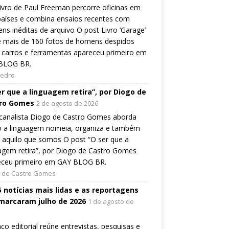
ivro de Paul Freeman percorre oficinas em
países e combina ensaios recentes com
ns inéditas de arquivo O post Livro ‘Garage’
e mais de 160 fotos de homens despidos
 carros e ferramentas apareceu primeiro em
BLOG BR.
Pedro
er que a linguagem retira”, por Diogo de
ro Gomes
2 de agosto de 2026
canalista Diogo de Castro Gomes aborda
 a linguagem nomeia, organiza e também
a aquilo que somos O post “O ser que a
agem retira”, por Diogo de Castro Gomes
eceu primeiro em GAY BLOG BR.
 de Castro Gomes
5 notícias mais lidas e as reportagens
marcaram julho de 2026
1 de agosto de
ço editorial reúne entrevistas, pesquisas e