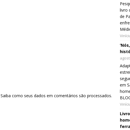
Pesqu
livr
de Pa
enfre
Médi
Viníc
‘Nós
hist
agost
Adap
estre
segue
em Sã
home
.
Saiba como seus dados em comentários são processados
.
BLOG
Viníc
Livr
home
ferr