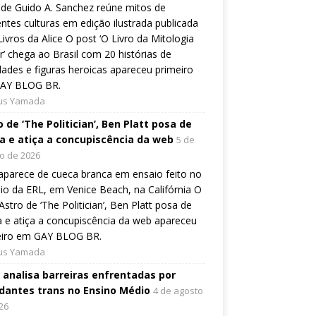
de Guido A. Sanchez reúne mitos de
entes culturas em edição ilustrada publicada
Livros da Alice O post ‘O Livro da Mitologia
’ chega ao Brasil com 20 histórias de
dades e figuras heroicas apareceu primeiro
AY BLOG BR.
ius Yamada
 de ‘The Politician’, Ben Platt posa de
a e atiça a concupiscência da web
5 de
o de 2026
aparece de cueca branca em ensaio feito no
io da ERL, em Venice Beach, na Califórnia O
Astro de ‘The Politician’, Ben Platt posa de
 e atiça a concupiscência da web apareceu
eiro em GAY BLOG BR.
ius Yamada
o analisa barreiras enfrentadas por
dantes trans no Ensino Médio
4 de agosto
26