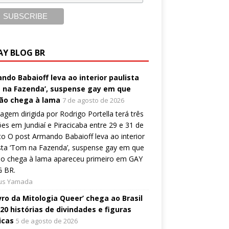
AY BLOG BR
ndo Babaioff leva ao interior paulista
 na Fazenda’, suspense gay em que
ão chega à lama
7 de agosto de 2026
gem dirigida por Rodrigo Portella terá três
es em Jundiaí e Piracicaba entre 29 e 31 de
o O post Armando Babaioff leva ao interior
sta ‘Tom na Fazenda’, suspense gay em que
ão chega à lama apareceu primeiro em GAY
 BR.
ius Yamada
ivro da Mitologia Queer’ chega ao Brasil
20 histórias de divindades e figuras
icas
5 de agosto de 2026