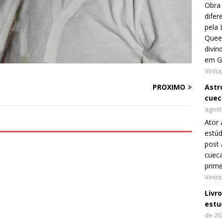
Obra 
difer
pela 
Queer
divin
em G
Viníc
Astro
PRÓXIMO
cuec
agost
Ator 
estúd
post 
cueca
prim
Viníc
Livr
estu
de 20