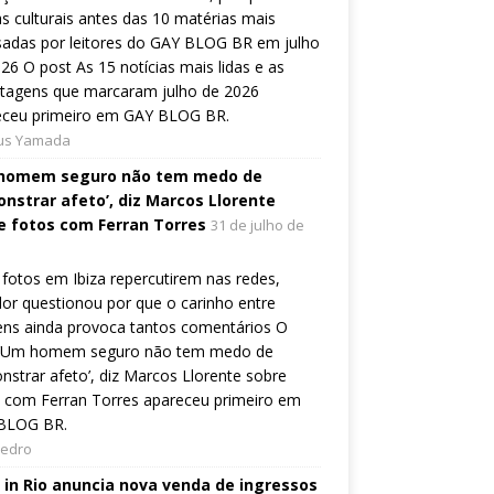
s culturais antes das 10 matérias mais
sadas por leitores do GAY BLOG BR em julho
26 O post As 15 notícias mais lidas e as
rtagens que marcaram julho de 2026
eceu primeiro em GAY BLOG BR.
ius Yamada
homem seguro não tem medo de
nstrar afeto’, diz Marcos Llorente
e fotos com Ferran Torres
31 de julho de
fotos em Ibiza repercutirem nas redes,
or questionou por que o carinho entre
ns ainda provoca tantos comentários O
 ‘Um homem seguro não tem medo de
strar afeto’, diz Marcos Llorente sobre
 com Ferran Torres apareceu primeiro em
BLOG BR.
Pedro
 in Rio anuncia nova venda de ingressos