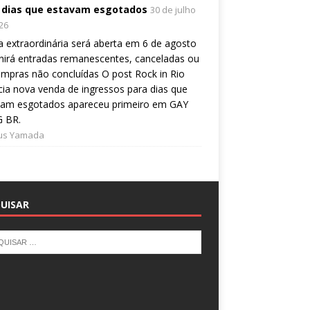
 dias que estavam esgotados
30 de julho
26
 extraordinária será aberta em 6 de agosto
nirá entradas remanescentes, canceladas ou
mpras não concluídas O post Rock in Rio
ia nova venda de ingressos para dias que
vam esgotados apareceu primeiro em GAY
 BR.
ius Yamada
UISAR