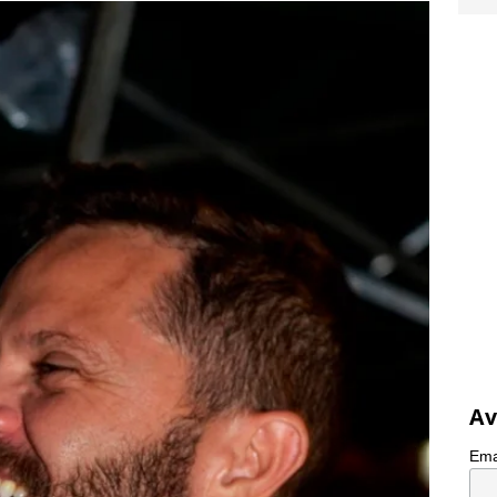
Av
Ema