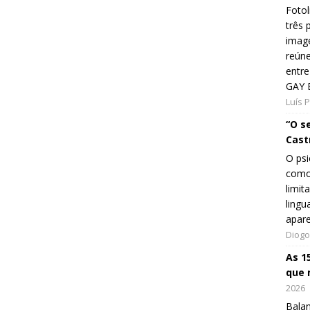
Fotol
três 
image
reún
entre
GAY 
Luís 
“O s
Cast
O psi
como
limit
lingu
apar
Diogo
As 1
que 
2026
Balan