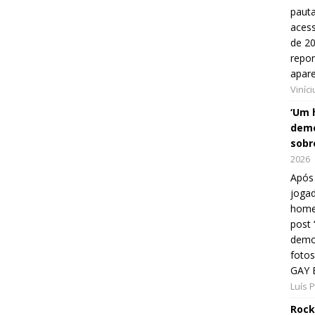
pauta
aces
de 20
repo
apar
Viníc
‘Um 
demo
sobr
2026
Após 
jogad
home
post
demon
fotos
GAY 
Luís 
Rock