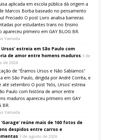
isa aplicada em escola pública dá origem a
o de Marcos Borba baseado no pensamento
ul Preciado O post Livro analisa barreiras
ntadas por estudantes trans no Ensino
o apareceu primeiro em GAY BLOG BR.
ius Yamada
, Ursos’ estreia em São Paulo com
ória de amor entre homens maduros
3 de
o de 2026
tação de “Éramos Ursos e Não Sabíamos”
ia em São Paulo, dirigida por André Corrêa, e
 até setembro O post ‘Nós, Ursos’ estreia
o Paulo com história de amor entre
ns maduros apareceu primeiro em GAY
 BR.
ius Yamada
o ‘Garage’ reúne mais de 160 fotos de
ns despidos entre carros e
amentas
3 de agosto de 2026