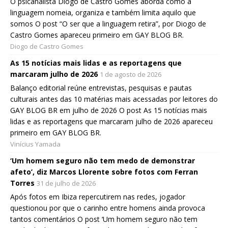
O psicanalista Diogo de Castro Gomes aborda como a
linguagem nomeia, organiza e também limita aquilo que
somos O post “O ser que a linguagem retira”, por Diogo de
Castro Gomes apareceu primeiro em GAY BLOG BR.
Diogo de Castro Gomes
As 15 notícias mais lidas e as reportagens que
marcaram julho de 2026
1 de agosto de 2026
Balanço editorial reúne entrevistas, pesquisas e pautas
culturais antes das 10 matérias mais acessadas por leitores do
GAY BLOG BR em julho de 2026 O post As 15 notícias mais
lidas e as reportagens que marcaram julho de 2026 apareceu
primeiro em GAY BLOG BR.
Vinícius Yamada
‘Um homem seguro não tem medo de demonstrar
afeto’, diz Marcos Llorente sobre fotos com Ferran
Torres
31 de julho de 2026
Após fotos em Ibiza repercutirem nas redes, jogador
questionou por que o carinho entre homens ainda provoca
tantos comentários O post ‘Um homem seguro não tem