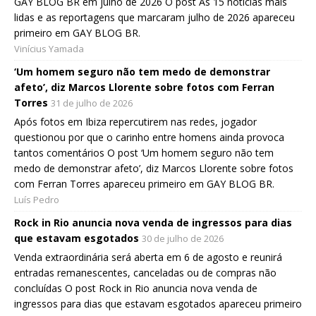
GAY BLOG BR em julho de 2026 O post As 15 notícias mais
lidas e as reportagens que marcaram julho de 2026 apareceu
primeiro em GAY BLOG BR.
Vinícius Yamada
‘Um homem seguro não tem medo de demonstrar
afeto’, diz Marcos Llorente sobre fotos com Ferran
Torres
31 de julho de 2026
Após fotos em Ibiza repercutirem nas redes, jogador
questionou por que o carinho entre homens ainda provoca
tantos comentários O post ‘Um homem seguro não tem
medo de demonstrar afeto’, diz Marcos Llorente sobre fotos
com Ferran Torres apareceu primeiro em GAY BLOG BR.
Luís Pedro
Rock in Rio anuncia nova venda de ingressos para dias
que estavam esgotados
30 de julho de 2026
Venda extraordinária será aberta em 6 de agosto e reunirá
entradas remanescentes, canceladas ou de compras não
concluídas O post Rock in Rio anuncia nova venda de
ingressos para dias que estavam esgotados apareceu primeiro