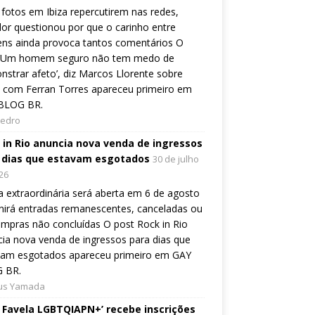
fotos em Ibiza repercutirem nas redes,
or questionou por que o carinho entre
ns ainda provoca tantos comentários O
 ‘Um homem seguro não tem medo de
strar afeto’, diz Marcos Llorente sobre
 com Ferran Torres apareceu primeiro em
BLOG BR.
Pedro
 in Rio anuncia nova venda de ingressos
 dias que estavam esgotados
30 de julho
26
 extraordinária será aberta em 6 de agosto
nirá entradas remanescentes, canceladas ou
mpras não concluídas O post Rock in Rio
ia nova venda de ingressos para dias que
vam esgotados apareceu primeiro em GAY
 BR.
ius Yamada
e Favela LGBTQIAPN+’ recebe inscrições