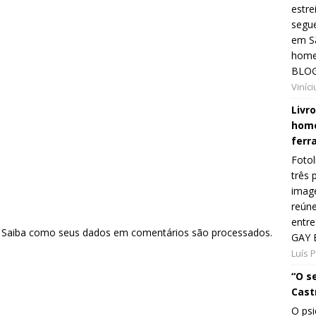
estre
segue
em Sã
home
BLOG
Viníc
Livr
home
ferr
Fotol
três 
image
reún
entre
.
Saiba como seus dados em comentários são processados
.
GAY 
Luís 
“O s
Cast
O psi