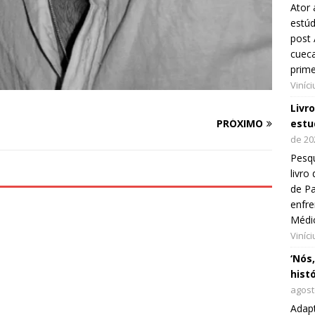
Ator 
estúd
post 
cueca
prim
Viníc
Livr
estu
PRÓXIMO
de 20
Pesqu
livr
de Pa
enfre
Médi
Viníc
‘Nós
hist
agost
Adap