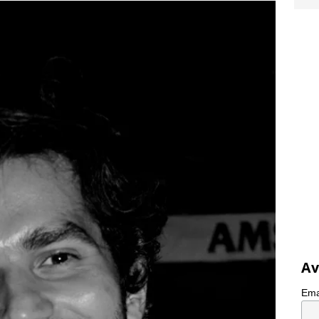
Av
Ema