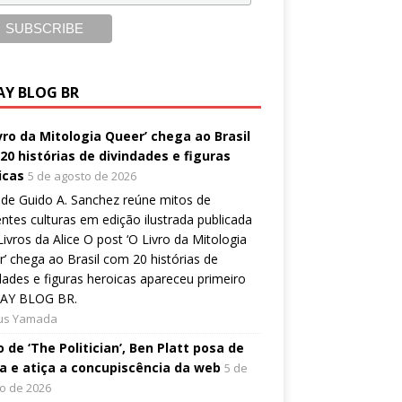
AY BLOG BR
ivro da Mitologia Queer’ chega ao Brasil
20 histórias de divindades e figuras
icas
5 de agosto de 2026
de Guido A. Sanchez reúne mitos de
entes culturas em edição ilustrada publicada
Livros da Alice O post ‘O Livro da Mitologia
’ chega ao Brasil com 20 histórias de
dades e figuras heroicas apareceu primeiro
AY BLOG BR.
ius Yamada
 de ‘The Politician’, Ben Platt posa de
a e atiça a concupiscência da web
5 de
o de 2026