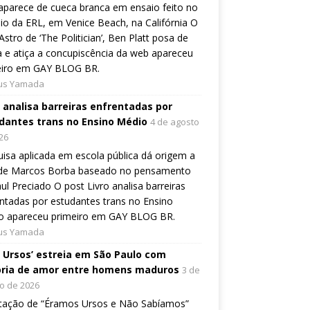
aparece de cueca branca em ensaio feito no
io da ERL, em Venice Beach, na Califórnia O
Astro de ‘The Politician’, Ben Platt posa de
 e atiça a concupiscência da web apareceu
eiro em GAY BLOG BR.
ius Yamada
o analisa barreiras enfrentadas por
dantes trans no Ensino Médio
4 de agosto
26
isa aplicada em escola pública dá origem a
o de Marcos Borba baseado no pensamento
ul Preciado O post Livro analisa barreiras
ntadas por estudantes trans no Ensino
o apareceu primeiro em GAY BLOG BR.
ius Yamada
, Ursos’ estreia em São Paulo com
ória de amor entre homens maduros
3 de
o de 2026
tação de “Éramos Ursos e Não Sabíamos”