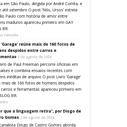
ia em São Paulo, dirigida por André Corrêa, e
 até setembro O post ‘Nós, Ursos’ estreia
o Paulo com história de amor entre
ns maduros apareceu primeiro em GAY
 BR.
ius Yamada
o ‘Garage’ reúne mais de 160 fotos de
ns despidos entre carros e
amentas
3 de agosto de 2026
ivro de Paul Freeman percorre oficinas em
países e combina ensaios recentes com
ns inéditas de arquivo O post Livro ‘Garage’
e mais de 160 fotos de homens despidos
 carros e ferramentas apareceu primeiro em
BLOG BR.
Pedro
er que a linguagem retira”, por Diogo de
ro Gomes
2 de agosto de 2026
canalista Diogo de Castro Gomes aborda