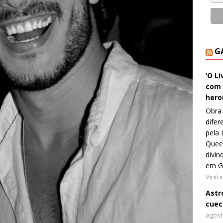
G
‘O L
com 
hero
Obra 
difer
pela 
Queer
divin
em G
Viníc
Astro
cuec
agost