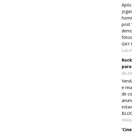
Após 
jogad
home
post
demon
fotos
GAY 
Luís 
Rock
para
de 20
Venda
e reu
de co
anunc
esta
BLOG
Viníc
‘Cin