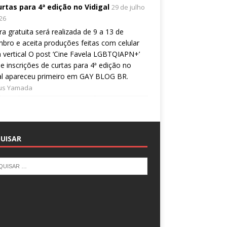
urtas para 4ª edição no Vidigal
29 de julho
26
a gratuita será realizada de 9 a 13 de
bro e aceita produções feitas com celular
 vertical O post ‘Cine Favela LGBTQIAPN+’
e inscrições de curtas para 4ª edição no
al apareceu primeiro em GAY BLOG BR.
ius Yamada
UISAR