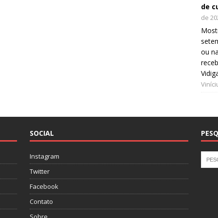
de c
de 20
Mostr
setem
ou na
receb
Vidig
Viníc
SOCIAL
PESQ
Instagram
Twitter
Facebook
Contato
Sobre