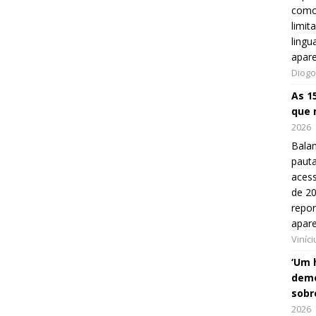
como
limit
lingu
apar
Diogo
As 1
que 
2026
Balan
pauta
aces
de 20
repo
apar
Viníc
‘Um 
demo
sobr
2026