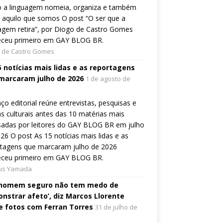
 a linguagem nomeia, organiza e também
a aquilo que somos O post “O ser que a
agem retira”, por Diogo de Castro Gomes
eceu primeiro em GAY BLOG BR.
 de Castro Gomes
5 notícias mais lidas e as reportagens
marcaram julho de 2026
1 de agosto de
ço editorial reúne entrevistas, pesquisas e
s culturais antes das 10 matérias mais
sadas por leitores do GAY BLOG BR em julho
26 O post As 15 notícias mais lidas e as
rtagens que marcaram julho de 2026
eceu primeiro em GAY BLOG BR.
ius Yamada
homem seguro não tem medo de
nstrar afeto’, diz Marcos Llorente
e fotos com Ferran Torres
31 de julho de