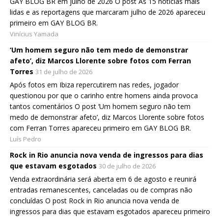
GAY BLOG BR em julho de 2026 O post As 15 notícias mais
lidas e as reportagens que marcaram julho de 2026 apareceu
primeiro em GAY BLOG BR.
Vinícius Yamada
‘Um homem seguro não tem medo de demonstrar
afeto’, diz Marcos Llorente sobre fotos com Ferran
Torres
31 de julho de 2026
Após fotos em Ibiza repercutirem nas redes, jogador
questionou por que o carinho entre homens ainda provoca
tantos comentários O post ‘Um homem seguro não tem
medo de demonstrar afeto’, diz Marcos Llorente sobre fotos
com Ferran Torres apareceu primeiro em GAY BLOG BR.
Luís Pedro
Rock in Rio anuncia nova venda de ingressos para dias
que estavam esgotados
30 de julho de 2026
Venda extraordinária será aberta em 6 de agosto e reunirá
entradas remanescentes, canceladas ou de compras não
concluídas O post Rock in Rio anuncia nova venda de
ingressos para dias que estavam esgotados apareceu primeiro