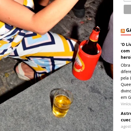
G
‘O L
com 
hero
Obra 
difer
pela 
Queer
divin
em G
Viníc
Astro
cuec
agost