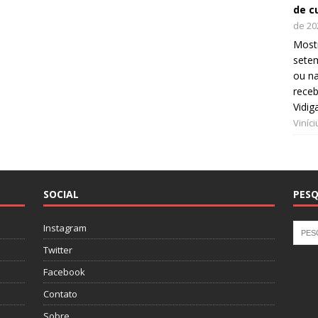
de c
de 20
Mostr
setem
ou na
receb
Vidig
Viníc
SOCIAL
PESQ
Instagram
Twitter
Facebook
Contato
Sobre