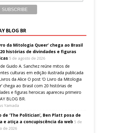
AY BLOG BR
ivro da Mitologia Queer’ chega ao Brasil
20 histórias de divindades e figuras
icas
5 de agosto de 2026
de Guido A. Sanchez reúne mitos de
entes culturas em edição ilustrada publicada
Livros da Alice O post ‘O Livro da Mitologia
’ chega ao Brasil com 20 histórias de
dades e figuras heroicas apareceu primeiro
AY BLOG BR.
ius Yamada
 de ‘The Politician’, Ben Platt posa de
a e atiça a concupiscência da web
5 de
o de 2026