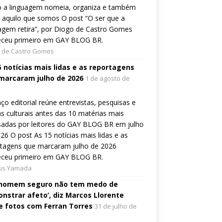
 a linguagem nomeia, organiza e também
a aquilo que somos O post “O ser que a
agem retira”, por Diogo de Castro Gomes
eceu primeiro em GAY BLOG BR.
 de Castro Gomes
5 notícias mais lidas e as reportagens
marcaram julho de 2026
1 de agosto de
ço editorial reúne entrevistas, pesquisas e
s culturais antes das 10 matérias mais
sadas por leitores do GAY BLOG BR em julho
26 O post As 15 notícias mais lidas e as
rtagens que marcaram julho de 2026
eceu primeiro em GAY BLOG BR.
ius Yamada
homem seguro não tem medo de
nstrar afeto’, diz Marcos Llorente
e fotos com Ferran Torres
31 de julho de