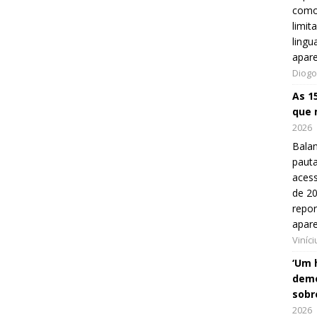
como
limit
lingu
apar
Diogo
As 1
que 
2026
Balan
pauta
aces
de 20
repo
apar
Viníc
‘Um 
demo
sobr
2026