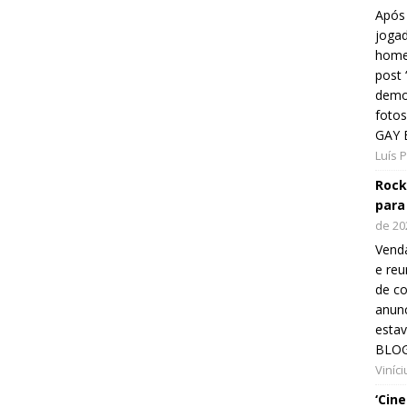
Após 
jogad
home
post
demon
fotos
GAY 
Luís 
Rock
para
de 20
Venda
e reu
de co
anunc
esta
BLOG
Viníc
‘Cin