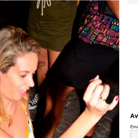
Av
Ema