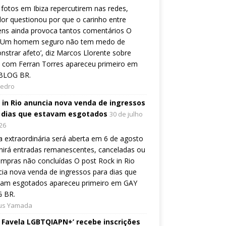
fotos em Ibiza repercutirem nas redes,
or questionou por que o carinho entre
ns ainda provoca tantos comentários O
 ‘Um homem seguro não tem medo de
strar afeto’, diz Marcos Llorente sobre
 com Ferran Torres apareceu primeiro em
BLOG BR.
Pedro
 in Rio anuncia nova venda de ingressos
 dias que estavam esgotados
30 de julho
26
 extraordinária será aberta em 6 de agosto
nirá entradas remanescentes, canceladas ou
mpras não concluídas O post Rock in Rio
ia nova venda de ingressos para dias que
vam esgotados apareceu primeiro em GAY
 BR.
ius Yamada
e Favela LGBTQIAPN+’ recebe inscrições