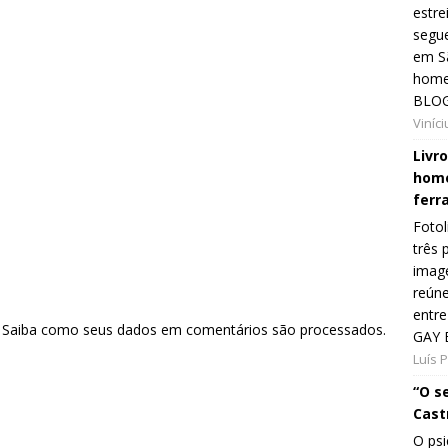
estre
segue
em Sã
home
BLOG
Viníc
Livr
home
ferr
Fotol
três 
image
reún
entre
.
Saiba como seus dados em comentários são processados
.
GAY 
Luís 
“O s
Cast
O psi