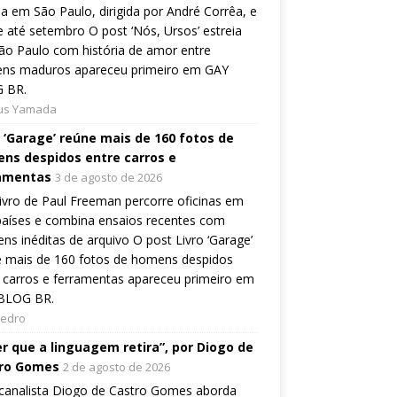
ia em São Paulo, dirigida por André Corrêa, e
 até setembro O post ‘Nós, Ursos’ estreia
o Paulo com história de amor entre
ns maduros apareceu primeiro em GAY
 BR.
ius Yamada
o ‘Garage’ reúne mais de 160 fotos de
ns despidos entre carros e
amentas
3 de agosto de 2026
ivro de Paul Freeman percorre oficinas em
países e combina ensaios recentes com
ns inéditas de arquivo O post Livro ‘Garage’
e mais de 160 fotos de homens despidos
 carros e ferramentas apareceu primeiro em
BLOG BR.
Pedro
er que a linguagem retira”, por Diogo de
ro Gomes
2 de agosto de 2026
canalista Diogo de Castro Gomes aborda