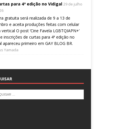
urtas para 4ª edição no Vidigal
29 de julho
26
a gratuita será realizada de 9 a 13 de
bro e aceita produções feitas com celular
 vertical O post ‘Cine Favela LGBTQIAPN+’
e inscrições de curtas para 4ª edição no
al apareceu primeiro em GAY BLOG BR.
ius Yamada
UISAR