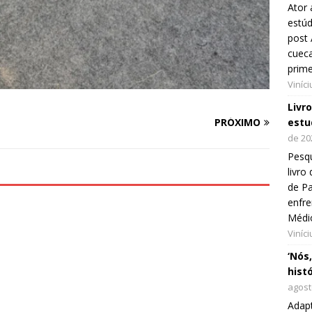
Ator 
estúd
post 
cueca
prim
Viníc
Livr
estu
PRÓXIMO
de 20
Pesqu
livr
de Pa
enfre
Médi
Viníc
‘Nós
hist
agost
Adap