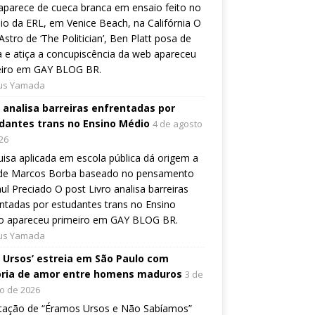
aparece de cueca branca em ensaio feito no
io da ERL, em Venice Beach, na Califórnia O
Astro de ‘The Politician’, Ben Platt posa de
 e atiça a concupiscência da web apareceu
eiro em GAY BLOG BR.
ius Yamada
o analisa barreiras enfrentadas por
dantes trans no Ensino Médio
4 de agosto
26
isa aplicada em escola pública dá origem a
o de Marcos Borba baseado no pensamento
ul Preciado O post Livro analisa barreiras
ntadas por estudantes trans no Ensino
o apareceu primeiro em GAY BLOG BR.
ius Yamada
, Ursos’ estreia em São Paulo com
ória de amor entre homens maduros
3 de
o de 2026
tação de “Éramos Ursos e Não Sabíamos”