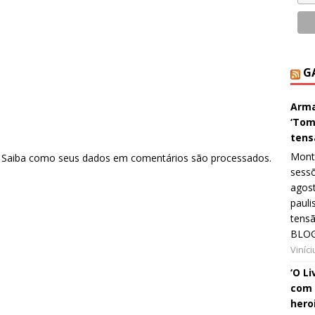
G
Arma
‘Tom
tens
Monta
.
Saiba como seus dados em comentários são processados
.
sessõ
agost
pauli
tens
BLOG
Viníc
‘O L
com 
hero