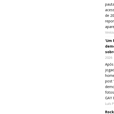
pauta
aces
de 20
repo
apar
Viníc
‘Um 
demo
sobr
2026
Após 
jogad
home
post
demon
fotos
GAY 
Luís 
Rock