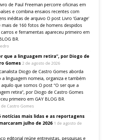
ivro de Paul Freeman percorre oficinas em
países e combina ensaios recentes com
ns inéditas de arquivo O post Livro ‘Garage’
e mais de 160 fotos de homens despidos
 carros e ferramentas apareceu primeiro em
BLOG BR.
Pedro
er que a linguagem retira”, por Diogo de
ro Gomes
2 de agosto de 2026
canalista Diogo de Castro Gomes aborda
 a linguagem nomeia, organiza e também
a aquilo que somos O post “O ser que a
agem retira”, por Diogo de Castro Gomes
eceu primeiro em GAY BLOG BR.
 de Castro Gomes
5 notícias mais lidas e as reportagens
marcaram julho de 2026
1 de agosto de
ço editorial reúne entrevistas, pesquisas e