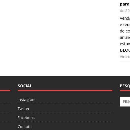
para
de 20
Venda
e reu
de co
anunc
esta
BLOG
Viníc
SOCIAL
PESQ
Instagram
Twitter
Facebook
Contato