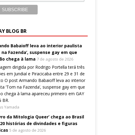
AY BLOG BR
ndo Babaioff leva ao interior paulista
 na Fazenda’, suspense gay em que
ão chega à lama
7 de agosto de 2026
gem dirigida por Rodrigo Portella terá três
es em Jundiaí e Piracicaba entre 29 e 31 de
o O post Armando Babaioff leva ao interior
sta ‘Tom na Fazenda’, suspense gay em que
ão chega à lama apareceu primeiro em GAY
 BR.
ius Yamada
ivro da Mitologia Queer’ chega ao Brasil
20 histórias de divindades e figuras
icas
5 de agosto de 2026