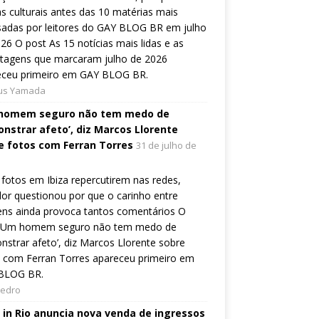
s culturais antes das 10 matérias mais
sadas por leitores do GAY BLOG BR em julho
26 O post As 15 notícias mais lidas e as
rtagens que marcaram julho de 2026
eceu primeiro em GAY BLOG BR.
ius Yamada
homem seguro não tem medo de
nstrar afeto’, diz Marcos Llorente
e fotos com Ferran Torres
31 de julho de
fotos em Ibiza repercutirem nas redes,
or questionou por que o carinho entre
ns ainda provoca tantos comentários O
 ‘Um homem seguro não tem medo de
strar afeto’, diz Marcos Llorente sobre
 com Ferran Torres apareceu primeiro em
BLOG BR.
Pedro
 in Rio anuncia nova venda de ingressos