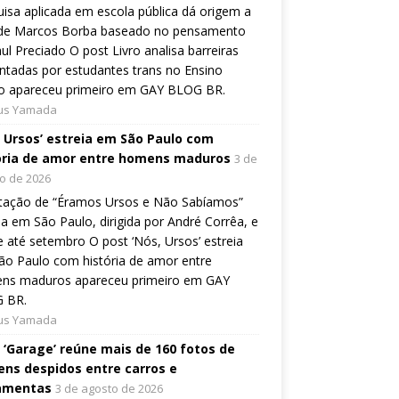
isa aplicada em escola pública dá origem a
o de Marcos Borba baseado no pensamento
ul Preciado O post Livro analisa barreiras
ntadas por estudantes trans no Ensino
o apareceu primeiro em GAY BLOG BR.
ius Yamada
, Ursos’ estreia em São Paulo com
ória de amor entre homens maduros
3 de
o de 2026
tação de “Éramos Ursos e Não Sabíamos”
ia em São Paulo, dirigida por André Corrêa, e
 até setembro O post ‘Nós, Ursos’ estreia
o Paulo com história de amor entre
ns maduros apareceu primeiro em GAY
 BR.
ius Yamada
o ‘Garage’ reúne mais de 160 fotos de
ns despidos entre carros e
amentas
3 de agosto de 2026