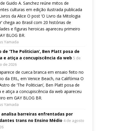
de Guido A. Sanchez reúne mitos de
entes culturas em edição ilustrada publicada
Livros da Alice O post ‘O Livro da Mitologia
’ chega ao Brasil com 20 histórias de
dades e figuras heroicas apareceu primeiro
AY BLOG BR.
ius Yamada
 de ‘The Politician’, Ben Platt posa de
a e atiça a concupiscência da web
5 de
o de 2026
aparece de cueca branca em ensaio feito no
io da ERL, em Venice Beach, na Califórnia O
Astro de ‘The Politician’, Ben Platt posa de
 e atiça a concupiscência da web apareceu
eiro em GAY BLOG BR.
ius Yamada
o analisa barreiras enfrentadas por
dantes trans no Ensino Médio
4 de agosto
26