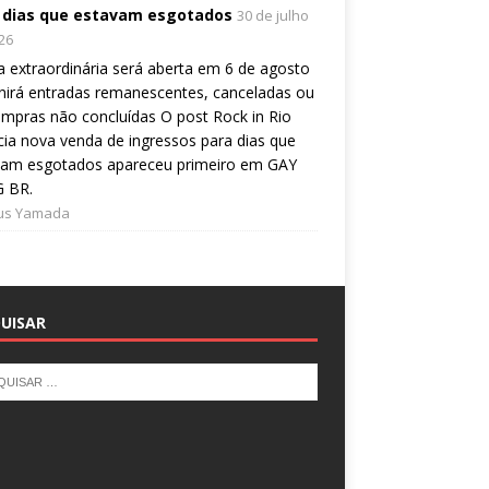
 dias que estavam esgotados
30 de julho
26
 extraordinária será aberta em 6 de agosto
nirá entradas remanescentes, canceladas ou
mpras não concluídas O post Rock in Rio
ia nova venda de ingressos para dias que
vam esgotados apareceu primeiro em GAY
 BR.
ius Yamada
UISAR