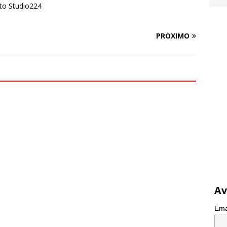
PRÓXIMO
Av
Ema