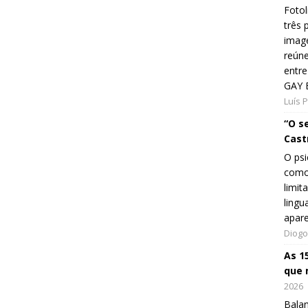
Fotol
três 
image
reún
entre
GAY 
Luís 
“O s
Cast
O psi
como
limit
lingu
apar
Diogo
As 1
que 
2026
Balan