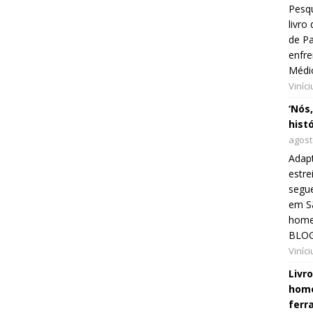
Pesqu
livr
de Pa
enfre
Médi
Viníc
‘Nós
hist
agost
Adap
estre
segue
em Sã
home
BLOG
Viníc
Livr
home
ferr