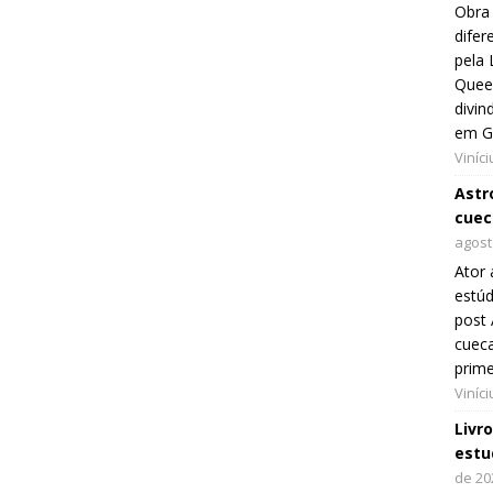
Obra 
difer
pela 
Queer
divin
em G
Viníc
Astro
cuec
agost
Ator 
estúd
post 
cueca
prim
Viníc
Livr
estu
de 20