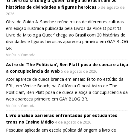
‘O Livro da Mitologia Queer’ chega ao Brasil com 20
histórias de divindades e figuras heroicas
5 de agosto de
2026
Obra de Guido A. Sanchez reúne mitos de diferentes culturas
em edição ilustrada publicada pela Livros da Alice O post ‘O
Livro da Mitologia Queer’ chega ao Brasil com 20 histórias de
divindades e figuras heroicas apareceu primeiro em GAY BLOG
BR.
Vinícius Yamada
Astro de ‘The Politician’, Ben Platt posa de cueca e atiça
a concupiscência da web
5 de agosto de 2026
Ator aparece de cueca branca em ensaio feito no estúdio da
ERL, em Venice Beach, na Califórnia O post Astro de ‘The
Politician’, Ben Platt posa de cueca e atiça a concupiscência da
web apareceu primeiro em GAY BLOG BR.
Vinícius Yamada
Livro analisa barreiras enfrentadas por estudantes
trans no Ensino Médio
4 de agosto de 2026
Pesquisa aplicada em escola pública dá origem a livro de