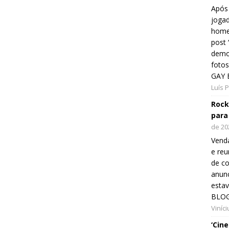
Após 
jogad
home
post
demon
fotos
GAY 
Luís 
Rock
para
de 20
Venda
e reu
de co
anunc
esta
BLOG
Viníc
‘Cin