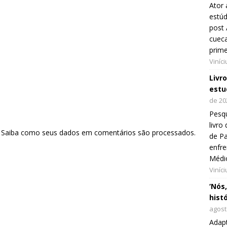
Ator 
estúd
post 
cueca
prim
Viníc
Livr
estu
de 20
Pesqu
livr
.
Saiba como seus dados em comentários são processados
.
de Pa
enfre
Médi
Viníc
‘Nós
hist
agost
Adap