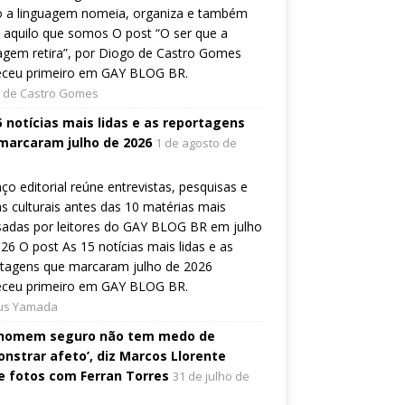
 a linguagem nomeia, organiza e também
a aquilo que somos O post “O ser que a
agem retira”, por Diogo de Castro Gomes
eceu primeiro em GAY BLOG BR.
 de Castro Gomes
5 notícias mais lidas e as reportagens
marcaram julho de 2026
1 de agosto de
ço editorial reúne entrevistas, pesquisas e
s culturais antes das 10 matérias mais
sadas por leitores do GAY BLOG BR em julho
26 O post As 15 notícias mais lidas e as
rtagens que marcaram julho de 2026
eceu primeiro em GAY BLOG BR.
ius Yamada
homem seguro não tem medo de
nstrar afeto’, diz Marcos Llorente
e fotos com Ferran Torres
31 de julho de