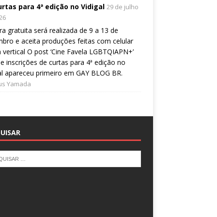
urtas para 4ª edição no Vidigal
29 de julho
26
a gratuita será realizada de 9 a 13 de
bro e aceita produções feitas com celular
 vertical O post ‘Cine Favela LGBTQIAPN+’
e inscrições de curtas para 4ª edição no
al apareceu primeiro em GAY BLOG BR.
ius Yamada
UISAR