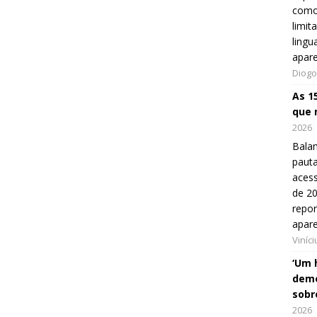
como
limit
lingu
apar
Diogo
As 1
que 
2026
Balan
pauta
aces
de 20
repo
apar
Viníc
‘Um 
demo
sobr
2026