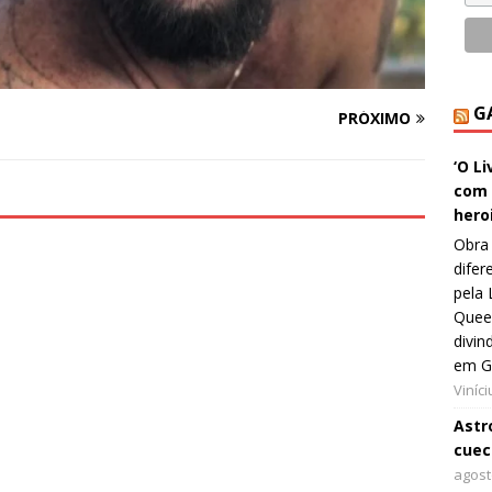
G
PRÓXIMO
‘O L
com 
hero
Obra 
difer
pela 
Queer
divin
em G
Viníc
Astro
cuec
agost