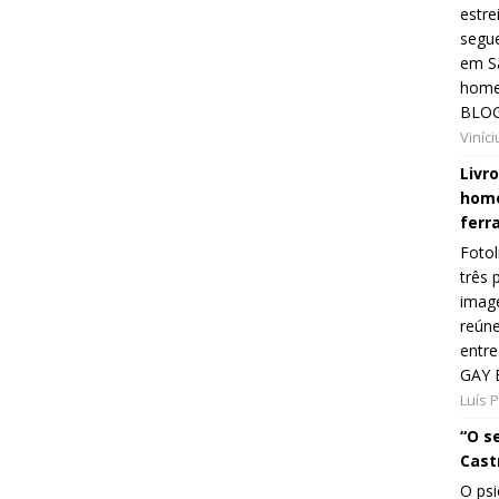
estre
segue
em Sã
home
BLOG
Viníc
Livr
home
ferr
Fotol
três 
image
reún
entre
GAY 
Luís 
“O s
Cast
O psi