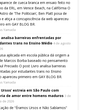
aparece de cueca branca em ensaio feito no
io da ERL, em Venice Beach, na Califórnia O
Astro de ‘The Politician’, Ben Platt posa de
 e atiça a concupiscência da web apareceu
eiro em GAY BLOG BR.
ius Yamada
o analisa barreiras enfrentadas por
dantes trans no Ensino Médio
4 de agosto
26
isa aplicada em escola pública dá origem a
o de Marcos Borba baseado no pensamento
ul Preciado O post Livro analisa barreiras
ntadas por estudantes trans no Ensino
o apareceu primeiro em GAY BLOG BR.
ius Yamada
, Ursos’ estreia em São Paulo com
ória de amor entre homens maduros
3 de
o de 2026
tação de “Éramos Ursos e Não Sabíamos”