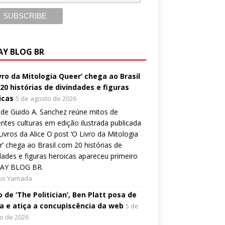
AY BLOG BR
ivro da Mitologia Queer’ chega ao Brasil
20 histórias de divindades e figuras
icas
5 de agosto de 2026
de Guido A. Sanchez reúne mitos de
entes culturas em edição ilustrada publicada
Livros da Alice O post ‘O Livro da Mitologia
’ chega ao Brasil com 20 histórias de
dades e figuras heroicas apareceu primeiro
AY BLOG BR.
ius Yamada
 de ‘The Politician’, Ben Platt posa de
a e atiça a concupiscência da web
5 de
o de 2026