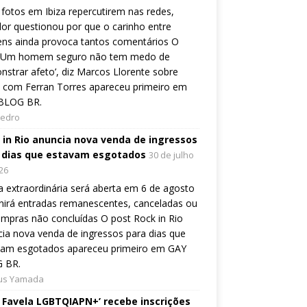
fotos em Ibiza repercutirem nas redes,
or questionou por que o carinho entre
ns ainda provoca tantos comentários O
 ‘Um homem seguro não tem medo de
strar afeto’, diz Marcos Llorente sobre
 com Ferran Torres apareceu primeiro em
BLOG BR.
Pedro
 in Rio anuncia nova venda de ingressos
 dias que estavam esgotados
30 de julho
26
 extraordinária será aberta em 6 de agosto
nirá entradas remanescentes, canceladas ou
mpras não concluídas O post Rock in Rio
ia nova venda de ingressos para dias que
vam esgotados apareceu primeiro em GAY
 BR.
ius Yamada
e Favela LGBTQIAPN+’ recebe inscrições