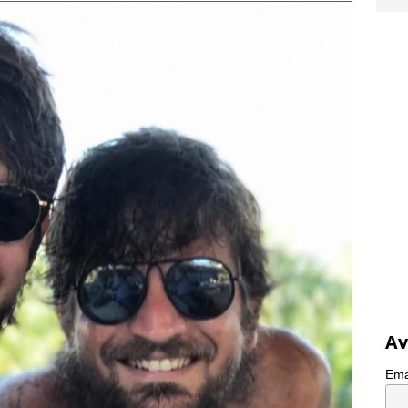
Av
Ema