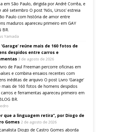
ia em São Paulo, dirigida por André Corrêa, e
 até setembro O post ‘Nós, Ursos’ estreia
o Paulo com história de amor entre
ns maduros apareceu primeiro em GAY
 BR.
ius Yamada
o ‘Garage’ reúne mais de 160 fotos de
ns despidos entre carros e
amentas
3 de agosto de 2026
ivro de Paul Freeman percorre oficinas em
países e combina ensaios recentes com
ns inéditas de arquivo O post Livro ‘Garage’
e mais de 160 fotos de homens despidos
 carros e ferramentas apareceu primeiro em
BLOG BR.
Pedro
er que a linguagem retira”, por Diogo de
ro Gomes
2 de agosto de 2026
canalista Diogo de Castro Gomes aborda