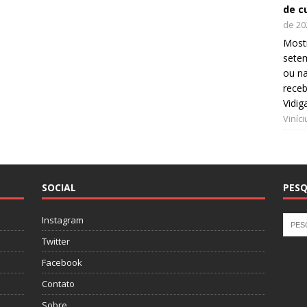
de c
de 20
Mostr
setem
ou na
receb
Vidig
Viníc
SOCIAL
PESQ
Instagram
Twitter
Facebook
Contato
Sobre