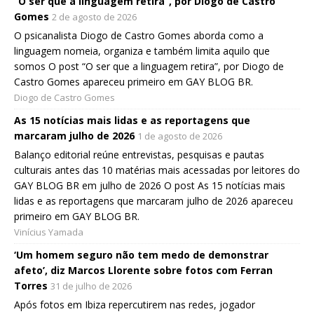
“O ser que a linguagem retira”, por Diogo de Castro
Gomes
2 de agosto de 2026
O psicanalista Diogo de Castro Gomes aborda como a
linguagem nomeia, organiza e também limita aquilo que
somos O post “O ser que a linguagem retira”, por Diogo de
Castro Gomes apareceu primeiro em GAY BLOG BR.
Diogo de Castro Gomes
As 15 notícias mais lidas e as reportagens que
marcaram julho de 2026
1 de agosto de 2026
Balanço editorial reúne entrevistas, pesquisas e pautas
culturais antes das 10 matérias mais acessadas por leitores do
GAY BLOG BR em julho de 2026 O post As 15 notícias mais
lidas e as reportagens que marcaram julho de 2026 apareceu
primeiro em GAY BLOG BR.
Vinícius Yamada
‘Um homem seguro não tem medo de demonstrar
afeto’, diz Marcos Llorente sobre fotos com Ferran
Torres
31 de julho de 2026
Após fotos em Ibiza repercutirem nas redes, jogador