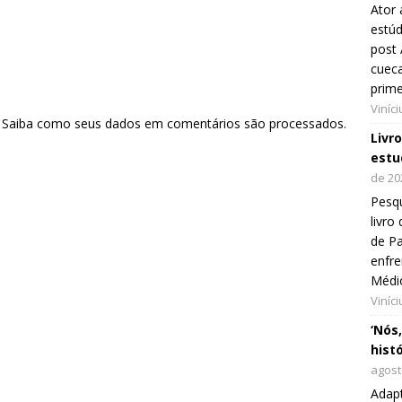
Ator 
estúd
post 
cueca
prim
Viníc
.
Saiba como seus dados em comentários são processados
.
Livr
estu
de 20
Pesqu
livr
de Pa
enfre
Médi
Viníc
‘Nós
hist
agost
Adap