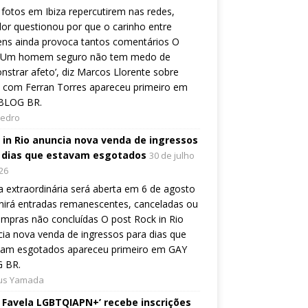
fotos em Ibiza repercutirem nas redes,
or questionou por que o carinho entre
ns ainda provoca tantos comentários O
 ‘Um homem seguro não tem medo de
strar afeto’, diz Marcos Llorente sobre
 com Ferran Torres apareceu primeiro em
BLOG BR.
Pedro
 in Rio anuncia nova venda de ingressos
 dias que estavam esgotados
30 de julho
26
 extraordinária será aberta em 6 de agosto
nirá entradas remanescentes, canceladas ou
mpras não concluídas O post Rock in Rio
ia nova venda de ingressos para dias que
vam esgotados apareceu primeiro em GAY
 BR.
ius Yamada
e Favela LGBTQIAPN+’ recebe inscrições