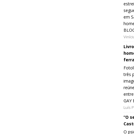
estre
segue
em Sã
home
BLOG
Viníc
Livr
home
ferr
Fotol
três 
image
reún
entre
GAY 
Luís 
“O s
Cast
O psi