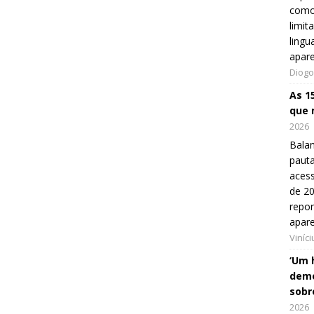
como
limit
lingu
apar
Diogo
As 1
que 
2026
Balan
pauta
aces
de 20
repo
apar
Viníc
‘Um 
demo
sobr
2026