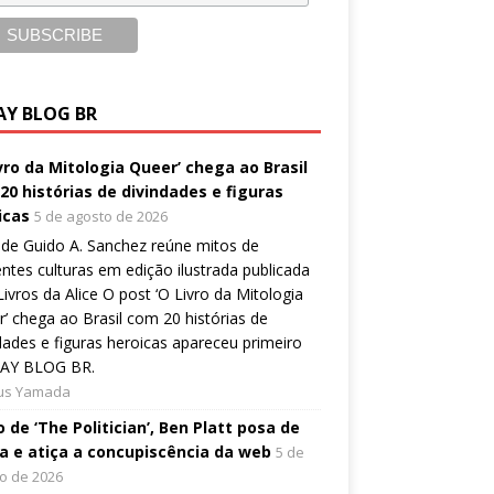
AY BLOG BR
ivro da Mitologia Queer’ chega ao Brasil
20 histórias de divindades e figuras
icas
5 de agosto de 2026
de Guido A. Sanchez reúne mitos de
entes culturas em edição ilustrada publicada
Livros da Alice O post ‘O Livro da Mitologia
’ chega ao Brasil com 20 histórias de
dades e figuras heroicas apareceu primeiro
AY BLOG BR.
ius Yamada
 de ‘The Politician’, Ben Platt posa de
a e atiça a concupiscência da web
5 de
o de 2026