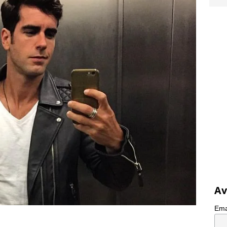
Av
Ema