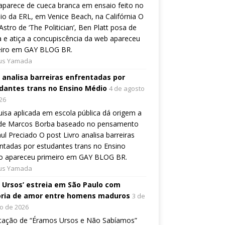
aparece de cueca branca em ensaio feito no
io da ERL, em Venice Beach, na Califórnia O
Astro de ‘The Politician’, Ben Platt posa de
 e atiça a concupiscência da web apareceu
eiro em GAY BLOG BR.
ius Yamada
o analisa barreiras enfrentadas por
dantes trans no Ensino Médio
4 de agosto
26
isa aplicada em escola pública dá origem a
o de Marcos Borba baseado no pensamento
ul Preciado O post Livro analisa barreiras
ntadas por estudantes trans no Ensino
o apareceu primeiro em GAY BLOG BR.
ius Yamada
, Ursos’ estreia em São Paulo com
ória de amor entre homens maduros
3 de
o de 2026
tação de “Éramos Ursos e Não Sabíamos”