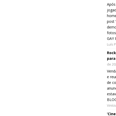
Após 
jogad
home
post
demon
fotos
GAY 
Luís 
Rock
para
de 20
Venda
e reu
de co
anunc
esta
BLOG
Viníc
‘Cin