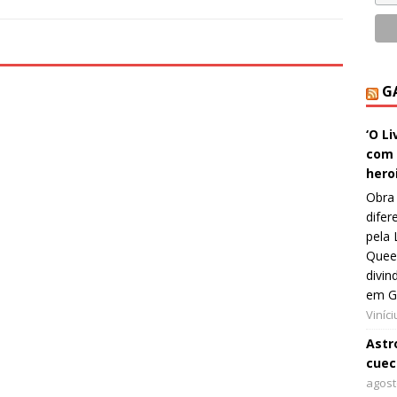
G
‘O L
com 
hero
Obra 
difer
pela 
Queer
divin
em G
Viníc
Astro
cuec
agost