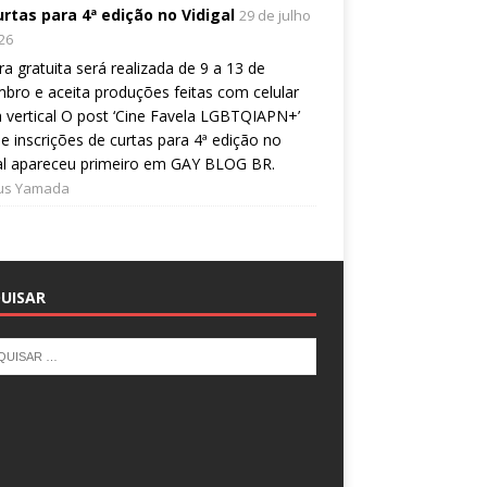
urtas para 4ª edição no Vidigal
29 de julho
26
a gratuita será realizada de 9 a 13 de
bro e aceita produções feitas com celular
 vertical O post ‘Cine Favela LGBTQIAPN+’
e inscrições de curtas para 4ª edição no
al apareceu primeiro em GAY BLOG BR.
ius Yamada
UISAR