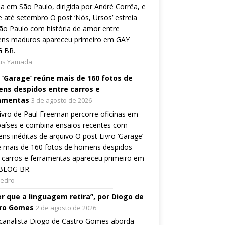
ia em São Paulo, dirigida por André Corrêa, e
 até setembro O post ‘Nós, Ursos’ estreia
o Paulo com história de amor entre
ns maduros apareceu primeiro em GAY
 BR.
ius Yamada
o ‘Garage’ reúne mais de 160 fotos de
ns despidos entre carros e
amentas
3 de agosto de 2026
ivro de Paul Freeman percorre oficinas em
países e combina ensaios recentes com
ns inéditas de arquivo O post Livro ‘Garage’
e mais de 160 fotos de homens despidos
 carros e ferramentas apareceu primeiro em
BLOG BR.
Pedro
er que a linguagem retira”, por Diogo de
ro Gomes
2 de agosto de 2026
canalista Diogo de Castro Gomes aborda