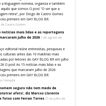
 a linguagem nomeia, organiza e também
a aquilo que somos O post “O ser que a
agem retira”, por Diogo de Castro Gomes
eceu primeiro em GAY BLOG BR.
 de Castro Gomes
5 notícias mais lidas e as reportagens
marcaram julho de 2026
1 de agosto de
ço editorial reúne entrevistas, pesquisas e
s culturais antes das 10 matérias mais
sadas por leitores do GAY BLOG BR em julho
26 O post As 15 notícias mais lidas e as
rtagens que marcaram julho de 2026
eceu primeiro em GAY BLOG BR.
ius Yamada
homem seguro não tem medo de
nstrar afeto’, diz Marcos Llorente
e fotos com Ferran Torres
31 de julho de