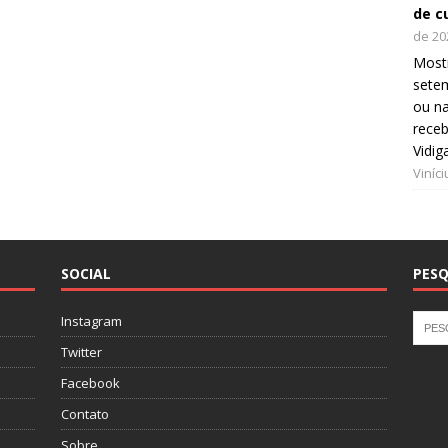
de c
de 20
Mostr
setem
ou na
receb
Vidig
Viníc
SOCIAL
PESQ
Instagram
Twitter
Facebook
Contato
Sobre