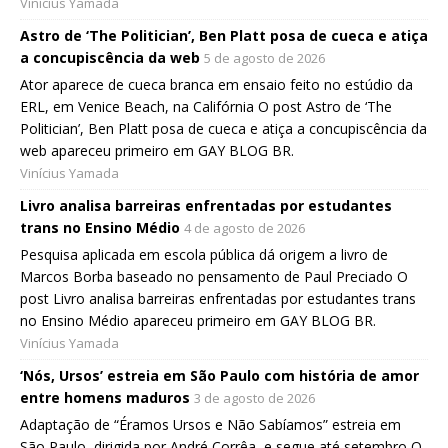
Vinícius Yamada
Astro de ‘The Politician’, Ben Platt posa de cueca e atiça
a concupiscência da web
5 de agosto de 2026
Ator aparece de cueca branca em ensaio feito no estúdio da
ERL, em Venice Beach, na Califórnia O post Astro de ‘The
Politician’, Ben Platt posa de cueca e atiça a concupiscência da
web apareceu primeiro em GAY BLOG BR.
Vinícius Yamada
Livro analisa barreiras enfrentadas por estudantes
trans no Ensino Médio
4 de agosto de 2026
Pesquisa aplicada em escola pública dá origem a livro de
Marcos Borba baseado no pensamento de Paul Preciado O
post Livro analisa barreiras enfrentadas por estudantes trans
no Ensino Médio apareceu primeiro em GAY BLOG BR.
Vinícius Yamada
‘Nós, Ursos’ estreia em São Paulo com história de amor
entre homens maduros
3 de agosto de 2026
Adaptação de “Éramos Ursos e Não Sabíamos” estreia em
São Paulo, dirigida por André Corrêa, e segue até setembro O