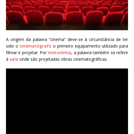
A origem da palavra “cinema” deve-se à circunstância de ter
sido o
cinematógrafo
o primeiro equipamento utilizado para
filmar e projetar. Por
metonímia
, a palavra também se refere
à
sala
onde são projetadas obras cinematográficas.