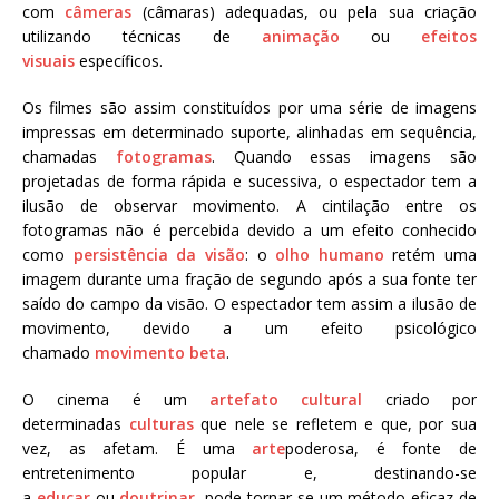
com
câmeras
(câmaras) adequadas, ou pela sua criação
utilizando técnicas de
animação
ou
efeitos
visuais
específicos.
Os filmes são assim constituídos por uma série de imagens
impressas em determinado suporte, alinhadas em sequência,
chamadas
fotogramas
. Quando essas imagens são
projetadas de forma rápida e sucessiva, o espectador tem a
ilusão de observar movimento. A cintilação entre os
fotogramas não é percebida devido a um efeito conhecido
como
persistência da visão
: o
olho humano
retém uma
imagem durante uma fração de segundo após a sua fonte ter
saído do campo da visão. O espectador tem assim a ilusão de
movimento, devido a um efeito psicológico
chamado
movimento beta
.
O cinema é um
artefato cultural
criado por
determinadas
culturas
que nele se refletem e que, por sua
vez, as afetam. É uma
arte
poderosa, é fonte de
entretenimento popular e, destinando-se
a
educar
ou
doutrinar
, pode tornar-se um método eficaz de