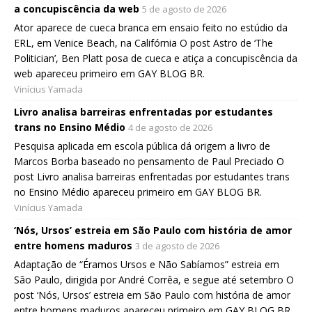
a concupiscência da web
5 de agosto de 2026
Ator aparece de cueca branca em ensaio feito no estúdio da
ERL, em Venice Beach, na Califórnia O post Astro de ‘The
Politician’, Ben Platt posa de cueca e atiça a concupiscência da
web apareceu primeiro em GAY BLOG BR.
Vinícius Yamada
Livro analisa barreiras enfrentadas por estudantes
trans no Ensino Médio
4 de agosto de 2026
Pesquisa aplicada em escola pública dá origem a livro de
Marcos Borba baseado no pensamento de Paul Preciado O
post Livro analisa barreiras enfrentadas por estudantes trans
no Ensino Médio apareceu primeiro em GAY BLOG BR.
Vinícius Yamada
‘Nós, Ursos’ estreia em São Paulo com história de amor
entre homens maduros
3 de agosto de 2026
Adaptação de “Éramos Ursos e Não Sabíamos” estreia em
São Paulo, dirigida por André Corrêa, e segue até setembro O
post ‘Nós, Ursos’ estreia em São Paulo com história de amor
entre homens maduros apareceu primeiro em GAY BLOG BR.