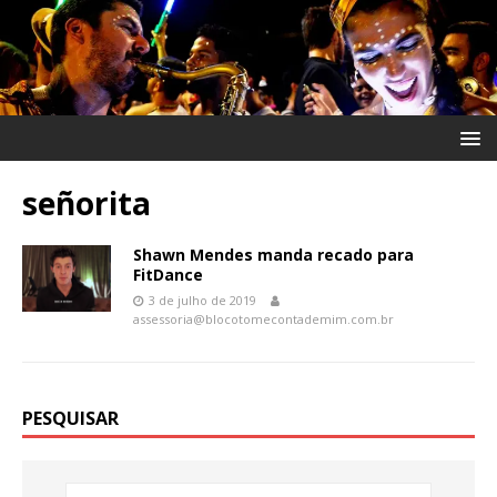
señorita
Shawn Mendes manda recado para
FitDance
3 de julho de 2019
assessoria@blocotomecontademim.com.br
PESQUISAR