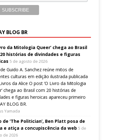
AY BLOG BR
ivro da Mitologia Queer’ chega ao Brasil
20 histórias de divindades e figuras
icas
5 de agosto de 2026
de Guido A. Sanchez reúne mitos de
entes culturas em edição ilustrada publicada
Livros da Alice O post ‘O Livro da Mitologia
’ chega ao Brasil com 20 histórias de
dades e figuras heroicas apareceu primeiro
AY BLOG BR.
ius Yamada
 de ‘The Politician’, Ben Platt posa de
a e atiça a concupiscência da web
5 de
o de 2026