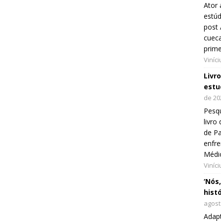
Ator 
estúd
post 
cueca
prim
Viníc
Livr
estu
de 20
Pesqu
livr
de Pa
enfre
Médi
Viníc
‘Nós
hist
agost
Adap