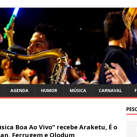
AGENDA
HUMOR
MÚSICA
CARNAVAL
PES
sica Boa Ao Vivo” recebe Araketu, É o
an, Ferrugem e Olodum