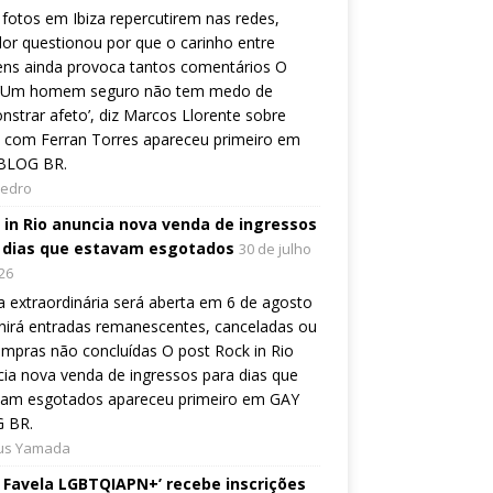
fotos em Ibiza repercutirem nas redes,
or questionou por que o carinho entre
ns ainda provoca tantos comentários O
 ‘Um homem seguro não tem medo de
strar afeto’, diz Marcos Llorente sobre
 com Ferran Torres apareceu primeiro em
BLOG BR.
Pedro
 in Rio anuncia nova venda de ingressos
 dias que estavam esgotados
30 de julho
26
 extraordinária será aberta em 6 de agosto
nirá entradas remanescentes, canceladas ou
mpras não concluídas O post Rock in Rio
ia nova venda de ingressos para dias que
vam esgotados apareceu primeiro em GAY
 BR.
ius Yamada
e Favela LGBTQIAPN+’ recebe inscrições