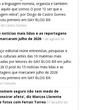
 a linguagem nomeia, organiza e também
a aquilo que somos O post “O ser que a
agem retira”, por Diogo de Castro Gomes
eceu primeiro em GAY BLOG BR.
 de Castro Gomes
5 notícias mais lidas e as reportagens
marcaram julho de 2026
1 de agosto de
ço editorial reúne entrevistas, pesquisas e
s culturais antes das 10 matérias mais
sadas por leitores do GAY BLOG BR em julho
26 O post As 15 notícias mais lidas e as
rtagens que marcaram julho de 2026
eceu primeiro em GAY BLOG BR.
ius Yamada
homem seguro não tem medo de
nstrar afeto’, diz Marcos Llorente
e fotos com Ferran Torres
31 de julho de