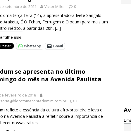
de setembro de 2021
Victor Miller
0
óxima terça-feira (14), a apresentadora Ivete Sangalo
e Araketu, É O Tchan, Ferrugem e Olodum para mais um
tro inédito, a partir das 20h,
[…]
rtilhe isso:
WhatsApp
E-mail
dum se apresenta no último
ingo do mês na Avenida Paulista
)
de fevereiro de 2018
soria@blocotomecontademim.com.br
1
Av
m reflete a essência da cultura afro-brasileira e leva o
co na Avenida Paulista a refletir sobre a importância de
Ema
hecer nossas raízes.