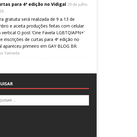
urtas para 4ª edição no Vidigal
29 de julho
26
a gratuita será realizada de 9 a 13 de
bro e aceita produções feitas com celular
 vertical O post ‘Cine Favela LGBTQIAPN+’
e inscrições de curtas para 4ª edição no
al apareceu primeiro em GAY BLOG BR.
ius Yamada
UISAR