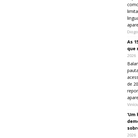
como
limit
lingu
apar
Diogo
As 1
que 
2026
Balan
pauta
aces
de 20
repo
apar
Viníc
‘Um 
demo
sobr
2026