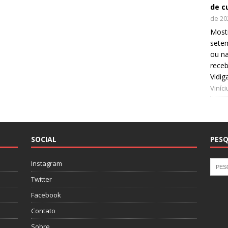
de c
de 20
Mostr
setem
ou na
receb
Vidig
Viníc
SOCIAL
PESQ
Instagram
Twitter
Facebook
Contato
Sobre