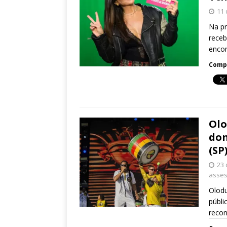
11 
Na pr
receb
encon
Compa
Olo
dom
(SP
23 
asses
Olodu
públi
recon