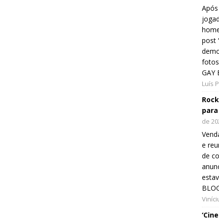
Após 
jogad
home
post
demon
fotos
GAY 
Luís 
Rock
para
de 20
Venda
e reu
de co
anunc
esta
BLOG
Viníc
‘Cin