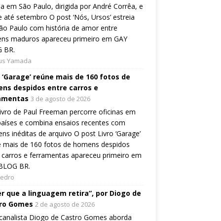
ia em São Paulo, dirigida por André Corrêa, e
 até setembro O post ‘Nós, Ursos’ estreia
o Paulo com história de amor entre
ns maduros apareceu primeiro em GAY
 BR.
ius Yamada
o ‘Garage’ reúne mais de 160 fotos de
ns despidos entre carros e
amentas
3 de agosto de 2026
ivro de Paul Freeman percorre oficinas em
países e combina ensaios recentes com
ns inéditas de arquivo O post Livro ‘Garage’
e mais de 160 fotos de homens despidos
 carros e ferramentas apareceu primeiro em
BLOG BR.
Pedro
er que a linguagem retira”, por Diogo de
ro Gomes
2 de agosto de 2026
canalista Diogo de Castro Gomes aborda