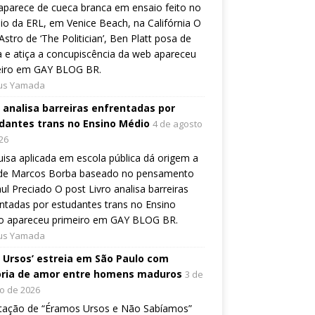
aparece de cueca branca em ensaio feito no
io da ERL, em Venice Beach, na Califórnia O
Astro de ‘The Politician’, Ben Platt posa de
 e atiça a concupiscência da web apareceu
eiro em GAY BLOG BR.
ius Yamada
o analisa barreiras enfrentadas por
dantes trans no Ensino Médio
4 de agosto
26
isa aplicada em escola pública dá origem a
o de Marcos Borba baseado no pensamento
ul Preciado O post Livro analisa barreiras
ntadas por estudantes trans no Ensino
o apareceu primeiro em GAY BLOG BR.
ius Yamada
, Ursos’ estreia em São Paulo com
ória de amor entre homens maduros
3 de
o de 2026
tação de “Éramos Ursos e Não Sabíamos”