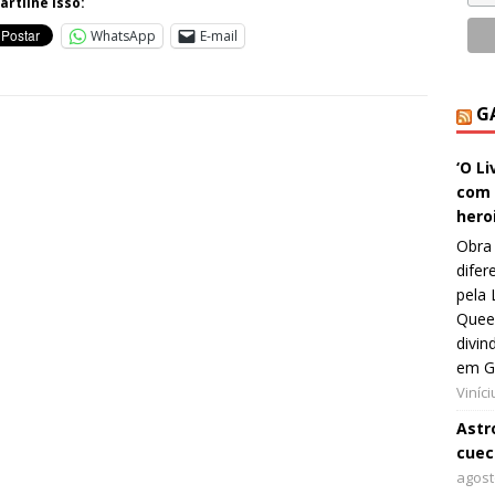
rtilhe isso:
WhatsApp
E-mail
G
‘O L
com 
hero
Obra 
difer
pela 
Queer
divin
em G
Viníc
Astro
cuec
agost