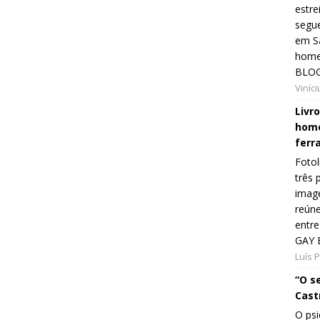
estre
segue
em Sã
home
BLOG
Viníc
Livr
home
ferr
Fotol
três 
image
reún
entre
GAY 
Luís 
“O s
Cast
O psi