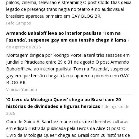
palcos, cinema, televisão e streaming O post Clodd Dias deixa
legado de presença trans negra no teatro e no audiovisual
brasileiro apareceu primeiro em GAY BLOG BR.
Fefo Campos
Armando Babaioff leva ao interior paulista ‘Tom na
Fazenda’, suspense gay em que tensão chega à lama
7
de agosto de 2026
Montagem dirigida por Rodrigo Portella terá três sessões em
Jundiaí e Piracicaba entre 29 e 31 de agosto O post Armando
Babaioff leva ao interior paulista ‘Tom na Fazenda’, suspense
gay em que tensão chega à lama apareceu primeiro em GAY
BLOG BR.
Vinícius Yamada
‘O Livro da Mitologia Queer’ chega ao Brasil com 20
histórias de divindades e figuras heroicas
5 de agosto de
2026
Obra de Guido A. Sanchez reúne mitos de diferentes culturas
em edição ilustrada publicada pela Livros da Alice O post ‘O
Livro da Mitologia Queer’ chega ao Brasil com 20 histórias de