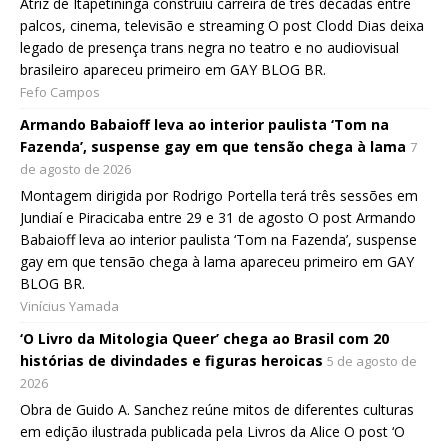
Atriz de Itapetininga construiu carreira de três décadas entre
palcos, cinema, televisão e streaming O post Clodd Dias deixa
legado de presença trans negra no teatro e no audiovisual
brasileiro apareceu primeiro em GAY BLOG BR.
Fefo Campos
Armando Babaioff leva ao interior paulista ‘Tom na
Fazenda’, suspense gay em que tensão chega à lama
7
de agosto de 2026
Montagem dirigida por Rodrigo Portella terá três sessões em
Jundiaí e Piracicaba entre 29 e 31 de agosto O post Armando
Babaioff leva ao interior paulista ‘Tom na Fazenda’, suspense
gay em que tensão chega à lama apareceu primeiro em GAY
BLOG BR.
Vinícius Yamada
‘O Livro da Mitologia Queer’ chega ao Brasil com 20
histórias de divindades e figuras heroicas
5 de agosto de
2026
Obra de Guido A. Sanchez reúne mitos de diferentes culturas
em edição ilustrada publicada pela Livros da Alice O post ‘O