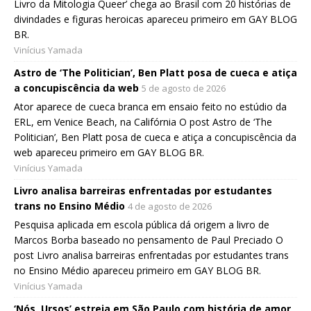
Livro da Mitologia Queer’ chega ao Brasil com 20 histórias de
divindades e figuras heroicas apareceu primeiro em GAY BLOG
BR.
Vinícius Yamada
Astro de ‘The Politician’, Ben Platt posa de cueca e atiça
a concupiscência da web
5 de agosto de 2026
Ator aparece de cueca branca em ensaio feito no estúdio da
ERL, em Venice Beach, na Califórnia O post Astro de ‘The
Politician’, Ben Platt posa de cueca e atiça a concupiscência da
web apareceu primeiro em GAY BLOG BR.
Vinícius Yamada
Livro analisa barreiras enfrentadas por estudantes
trans no Ensino Médio
4 de agosto de 2026
Pesquisa aplicada em escola pública dá origem a livro de
Marcos Borba baseado no pensamento de Paul Preciado O
post Livro analisa barreiras enfrentadas por estudantes trans
no Ensino Médio apareceu primeiro em GAY BLOG BR.
Vinícius Yamada
‘Nós, Ursos’ estreia em São Paulo com história de amor