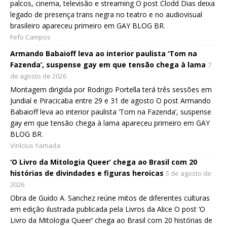
palcos, cinema, televisão e streaming O post Clodd Dias deixa
legado de presença trans negra no teatro e no audiovisual
brasileiro apareceu primeiro em GAY BLOG BR.
Fefo Campos
Armando Babaioff leva ao interior paulista ‘Tom na
Fazenda’, suspense gay em que tensão chega à lama
7
de agosto de 2026
Montagem dirigida por Rodrigo Portella terá três sessões em
Jundiaí e Piracicaba entre 29 e 31 de agosto O post Armando
Babaioff leva ao interior paulista ‘Tom na Fazenda’, suspense
gay em que tensão chega à lama apareceu primeiro em GAY
BLOG BR.
Vinícius Yamada
‘O Livro da Mitologia Queer’ chega ao Brasil com 20
histórias de divindades e figuras heroicas
5 de agosto de
2026
Obra de Guido A. Sanchez reúne mitos de diferentes culturas
em edição ilustrada publicada pela Livros da Alice O post ‘O
Livro da Mitologia Queer’ chega ao Brasil com 20 histórias de