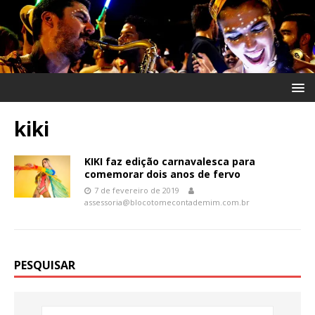
kiki
KIKI faz edição carnavalesca para
comemorar dois anos de fervo
7 de fevereiro de 2019
assessoria@blocotomecontademim.com.br
PESQUISAR