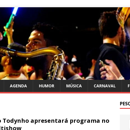
AGENDA
HUMOR
MÚSICA
CARNAVAL
PES
o Todynho apresentará programa no
ltishow