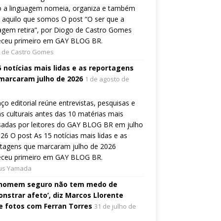
 a linguagem nomeia, organiza e também
a aquilo que somos O post “O ser que a
agem retira”, por Diogo de Castro Gomes
eceu primeiro em GAY BLOG BR.
 de Castro Gomes
5 notícias mais lidas e as reportagens
marcaram julho de 2026
1 de agosto de
ço editorial reúne entrevistas, pesquisas e
s culturais antes das 10 matérias mais
sadas por leitores do GAY BLOG BR em julho
26 O post As 15 notícias mais lidas e as
rtagens que marcaram julho de 2026
eceu primeiro em GAY BLOG BR.
ius Yamada
homem seguro não tem medo de
nstrar afeto’, diz Marcos Llorente
e fotos com Ferran Torres
31 de julho de