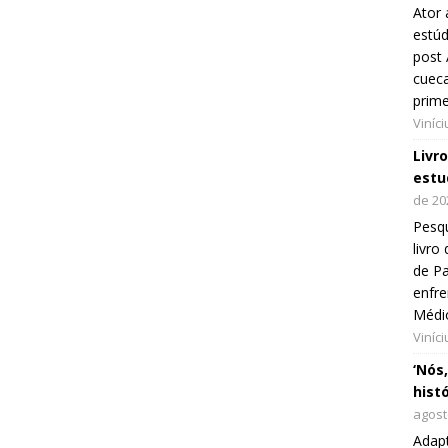
Ator 
estúd
post 
cueca
prim
Viníc
Livr
estu
de 20
Pesqu
livr
de Pa
enfre
Médi
Viníc
‘Nós
hist
agost
Adap