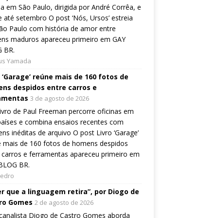
ia em São Paulo, dirigida por André Corrêa, e
 até setembro O post ‘Nós, Ursos’ estreia
o Paulo com história de amor entre
ns maduros apareceu primeiro em GAY
 BR.
ius Yamada
o ‘Garage’ reúne mais de 160 fotos de
ns despidos entre carros e
amentas
3 de agosto de 2026
ivro de Paul Freeman percorre oficinas em
países e combina ensaios recentes com
ns inéditas de arquivo O post Livro ‘Garage’
e mais de 160 fotos de homens despidos
 carros e ferramentas apareceu primeiro em
BLOG BR.
Pedro
er que a linguagem retira”, por Diogo de
ro Gomes
2 de agosto de 2026
canalista Diogo de Castro Gomes aborda