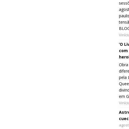
sessõ
agost
pauli
tens
BLOG
Viníc
‘O L
com 
hero
Obra 
difer
pela 
Queer
divin
em G
Viníc
Astro
cuec
agost