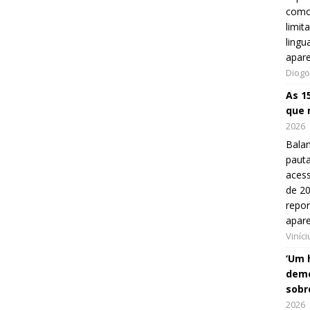
como
limit
lingu
apar
Diogo
As 1
que 
2026
Balan
pauta
aces
de 20
repo
apar
Viníc
‘Um 
demo
sobr
2026