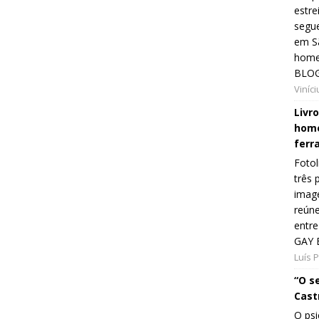
estre
segue
em Sã
home
BLOG
Viníc
Livr
home
ferr
Fotol
três 
image
reún
entre
GAY 
Luís 
“O s
Cast
O psi