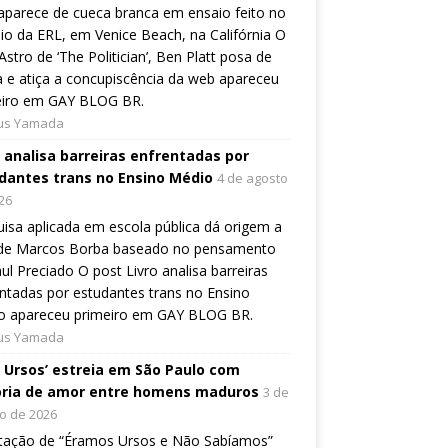
aparece de cueca branca em ensaio feito no
io da ERL, em Venice Beach, na Califórnia O
Astro de ‘The Politician’, Ben Platt posa de
 e atiça a concupiscência da web apareceu
eiro em GAY BLOG BR.
ius Yamada
o analisa barreiras enfrentadas por
dantes trans no Ensino Médio
4 de agosto
26
isa aplicada em escola pública dá origem a
o de Marcos Borba baseado no pensamento
ul Preciado O post Livro analisa barreiras
ntadas por estudantes trans no Ensino
o apareceu primeiro em GAY BLOG BR.
ius Yamada
, Ursos’ estreia em São Paulo com
ória de amor entre homens maduros
3 de
o de 2026
tação de “Éramos Ursos e Não Sabíamos”