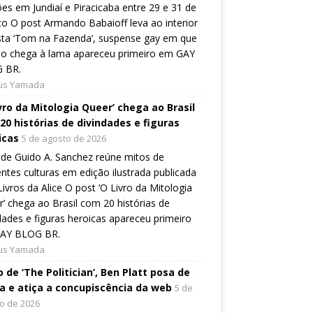
es em Jundiaí e Piracicaba entre 29 e 31 de
o O post Armando Babaioff leva ao interior
sta ‘Tom na Fazenda’, suspense gay em que
ão chega à lama apareceu primeiro em GAY
 BR.
ius Yamada
ivro da Mitologia Queer’ chega ao Brasil
20 histórias de divindades e figuras
icas
5 de agosto de 2026
de Guido A. Sanchez reúne mitos de
entes culturas em edição ilustrada publicada
Livros da Alice O post ‘O Livro da Mitologia
’ chega ao Brasil com 20 histórias de
dades e figuras heroicas apareceu primeiro
AY BLOG BR.
ius Yamada
 de ‘The Politician’, Ben Platt posa de
a e atiça a concupiscência da web
5 de
o de 2026