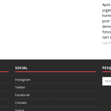
Após 
jogad
home
post
demon
fotos
GAY 
Luís 
SOCIAL
PESQ
Instagram
Twitter
Facebook
Contato
Sobre