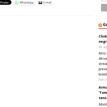
WhatsApp
E-mail
G
Clod
negr
de ag
Atriz
décad
strea
prese
brasi
Fefo
Arma
‘Tom
tens
Monta