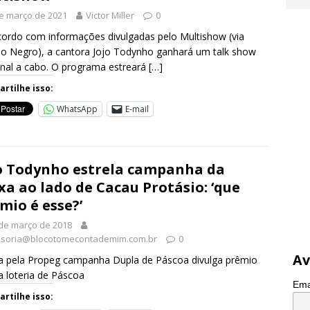
e março de 2021
Victor Miller
0
ordo com informações divulgadas pelo Multishow (via
 Negro), a cantora Jojo Todynho ganhará um talk show
nal a cabo. O programa estreará
[…]
rtilhe isso:
WhatsApp
E-mail
o Todynho estrela campanha da
xa ao lado de Cacau Protásio: ‘que
mio é esse?’
de março de 2018
soria@blocotomecontademim.com.br
0
Av
a pela Propeg campanha Dupla de Páscoa divulga prêmio
a loteria de Páscoa
Ema
rtilhe isso: