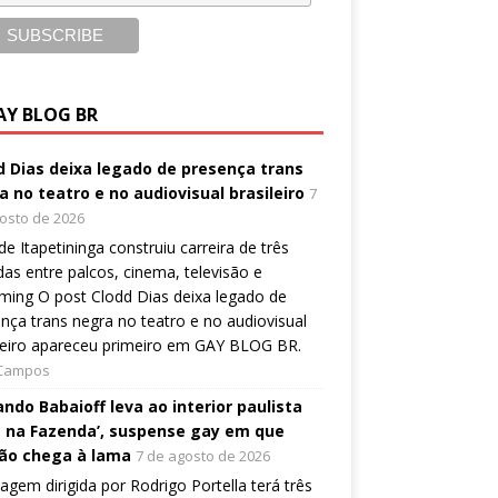
AY BLOG BR
d Dias deixa legado de presença trans
a no teatro e no audiovisual brasileiro
7
osto de 2026
 de Itapetininga construiu carreira de três
as entre palcos, cinema, televisão e
ming O post Clodd Dias deixa legado de
nça trans negra no teatro e no audiovisual
leiro apareceu primeiro em GAY BLOG BR.
 Campos
ndo Babaioff leva ao interior paulista
 na Fazenda’, suspense gay em que
ão chega à lama
7 de agosto de 2026
gem dirigida por Rodrigo Portella terá três