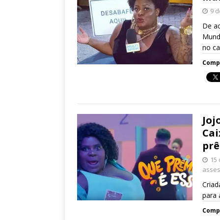
9 d
De ac
Mundo
no ca
Compa
Joj
Cai
prê
15 
asses
Criad
para 
Compa