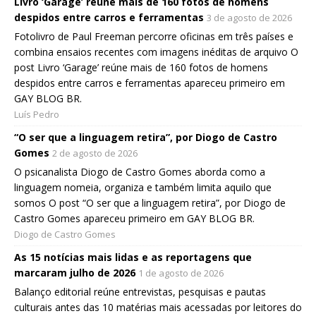
Livro ‘Garage’ reúne mais de 160 fotos de homens
despidos entre carros e ferramentas
3 de agosto de 2026
Fotolivro de Paul Freeman percorre oficinas em três países e
combina ensaios recentes com imagens inéditas de arquivo O
post Livro ‘Garage’ reúne mais de 160 fotos de homens
despidos entre carros e ferramentas apareceu primeiro em
GAY BLOG BR.
Luís Pedro
“O ser que a linguagem retira”, por Diogo de Castro
Gomes
2 de agosto de 2026
O psicanalista Diogo de Castro Gomes aborda como a
linguagem nomeia, organiza e também limita aquilo que
somos O post “O ser que a linguagem retira”, por Diogo de
Castro Gomes apareceu primeiro em GAY BLOG BR.
Diogo de Castro Gomes
As 15 notícias mais lidas e as reportagens que
marcaram julho de 2026
1 de agosto de 2026
Balanço editorial reúne entrevistas, pesquisas e pautas
culturais antes das 10 matérias mais acessadas por leitores do